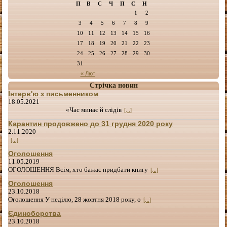
П
В
С
Ч
П
С
Н
1
2
3
4
5
6
7
8
9
10
11
12
13
14
15
16
17
18
19
20
21
22
23
24
25
26
27
28
29
30
31
« Лют
Стрічка новин
Інтерв'ю з письменником
18.05.2021
«Час минає й слідів
[...]
Карантин продовжено до 31 грудня 2020 року
2.11.2020
[...]
Оголошення
11.05.2019
ОГОЛОШЕННЯ Всім, хто бажає придбати книгу
[...]
Оголошення
23.10.2018
Оголошення У неділю, 28 жовтня 2018 року, о
[...]
Єдиноборства
23.10.2018