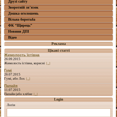
Друзі сайту
Зворотній зв’язок
Дошка оголошень
Вільна боротьба
ФК “Щирець”
Новини ДПІ
Відео
Реклама
Цікаві статті
Жимолость їстівна
26.09.2015
Жимолость їстівна, корисні
[...]
Гумі
26.07.2015
Гумі, або Лох
[...]
Папайя
11.07.2015
Папайя (або хлібне
[...]
Login
Лоґін