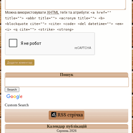
Можна використовувати
XHTML
теґи та атрибути:
<a href=""
title=""> <abbr title=""> <acronym title=""> <b>
<blockquote cite=""> <cite> <code> <del datetime=""> <em>
<i> <q cite=""> <strike> <strong>
Пошук
Custom Search
Календар публікацій
Серпень 2026