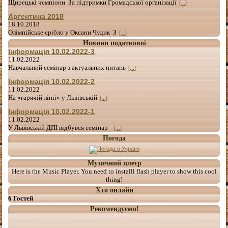
Щирецькі чемпіони За підтримки Громадської організації
[...]
Аргентина 2018
18.10.2018
Олімпійське срібло у Оксани Чудик З
[...]
Новини податкової
Інформація 10.02.2022-3
11.02.2022
Навчальний семінар з актуальних питань
[...]
Інформація 10.02.2022-2
11.02.2022
На «гарячій лінії» у Львівській
[...]
Інформація 10.02.2022-1
11.02.2022
У Львівській ДПІ відбувся семінар -
[...]
Погода
Музичний плеєр
Here is the Music Player. You need to installl flash player to show this cool
thing!
Хто онлайн
6 Гостей
Рекомендуємо!