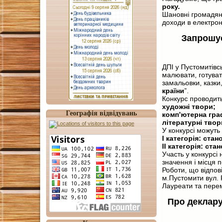
року.
Шановні громадян
доходи в електрон
Запрошує
ДПІ у Пустомитівс
малювати, готуват
замальовки, казки,
країни
”.
Конкурс проводить
художні твори;
Географія відвідувань
комп’ютерна граф
літературні твор
У конкурсі можуть 
І категорія: стан
ІІ категорія: ста
Участь у конкурсі
значення і місця п
Роботи, що відпов
м.Пустомити вул. 
Лауреати та пере
Про деклару