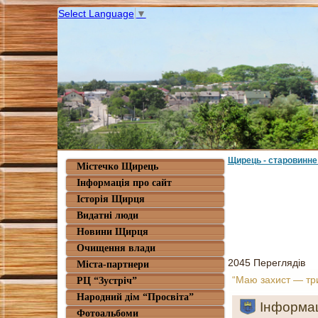
Select Language
▼
Щирець - старовинне
Містечко Щирець
Інформація про сайт
Історія Щирця
Видатні люди
Новини Щирця
Очищення влади
2045 Переглядів
Міста-партнери
“Маю захист — тр
РЦ “Зустріч”
Народний дім “Просвіта”
Інформац
Фотоальбоми