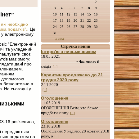
1
2
3
4
5
6
7
8
9
інет”
10
11
12
13
14
15
16
17
18
19
20
21
22
23
, які необхідно
24
25
26
27
28
29
30
ка податків”.
. Це
31
ь у електронному
« Лют
рвіс “Електронний
Стрічка новин
ючі та укладений
Інтерв'ю з письменником
лаштувати своє
18.05.2021
ків має змогу:
«Час минає й
глядати дані про
слідів
[...]
календарем.
иланням
Карантин продовжено до 31
за допомогою
грудня 2020 року
на безкоштовно в
2.11.2020
. На сьогодні у
[...]
Оголошення
11.05.2019
близькими
ОГОЛОШЕННЯ Всім, хто бажає
придбати книгу
[...]
Оголошення
03-16 роз’яснило,
23.10.2018
Оголошення У неділю, 28 жовтня 2018
кі передаються
року, о
ться податком на
[...]