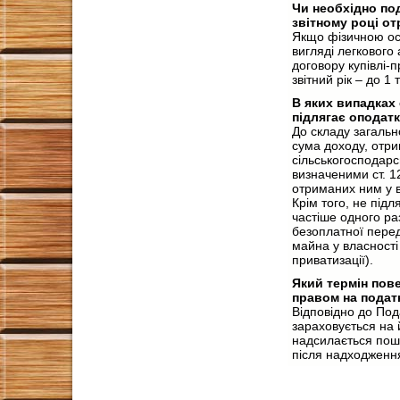
Чи необхідно по
звітному році о
Якщо фізичною осо
вигляді легкового
договору купівлі-
звітний рік – до 1
В яких випадках
підлягає оподат
До складу загальн
сума доходу, отри
сільськогосподарс
визначеними ст. 1
отриманих ним у в
Крім того, не під
частіше одного ра
безоплатної перед
майна у власності
приватизації).
Який термін пов
правом на подат
Відповідно до Под
зараховується на 
надсилається пошт
після надходження