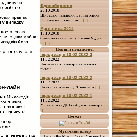
спадщину чи
Єдиноборства
х осіб, не
23.10.2018
Щирецькі чемпіони За підтримки
нових прав та
Громадської організації
[...]
 у випадку
Аргентина 2018
й постановою
18.10.2018
дення оцінки майна
Олімпійське срібло у Оксани Чудик
випадків його
З
[...]
Новини податкової
першого ступеня
Інформація 10.02.2022-3
11.02.2022
Навчальний семінар з актуальних
питань
[...]
Інформація 10.02.2022-2
11.02.2022
он-лайн
На «гарячій лінії» у Львівській
[...]
Інформація 10.02.2022-1
нів Міндоходів
11.02.2022
вої знижки,
У Львівській ДПІ відбувся семінар -
ю платникові
[...]
го підпису та
Погода
 банер
оходи
Музичний плеєр
к –
30 квітня 2014
Here is the Music Player. You need to