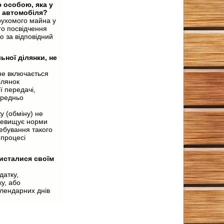
 особою, яка у
о автомобіля?
 рухомого майна у
го посвідчення
ю за відповідний
ної ділянки, не
не включається
ілянок
ї передачі,
ередньо
у (обміну) не
еревищує норми
ребування такого
 процесі
исталися своїм
датку,
у, або
алендарних днів