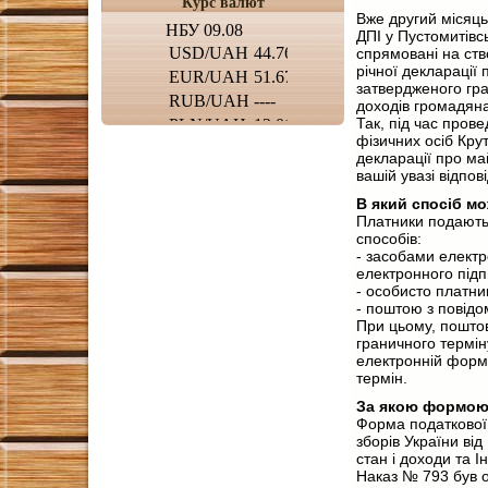
Курс валют
Вже другий місяць
ДПІ у Пустомитівсь
спрямовані на ст
річної декларації
затвердженого гра
доходів громадя
Так, під час прове
фізичних осіб Кру
декларації про ма
вашій увазі відпов
В який спосіб м
Платники подають 
способів:
- засобами електр
електронного підп
- особисто платн
- поштою з повідо
При цьому, поштов
граничного термін
електронній формі
термін.
За якою формою 
Форма податкової 
зборів України ві
стан і доходи та 
Наказ № 793 був о