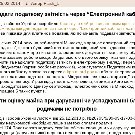
25.02.2014
|
Автор
Flash_1
одати податкову звітність через “Електронний каб
дів і зборів України розробило
Листівку, в якій розписано вісім кроків
ам податків для подання звітності через “Електронний кабінет платни
ва підказка для платників податків, які починають подавати звітніст
 січня 2014 року на веб-порталі Міндоходів працює електронний се
одатків”, з якого будь-який платник податків, який має відповідні кл
юючим органом про визнання електронних документів, має змогу об
атизоване робоче місце. За допомогою цього сервісу платник подат
нити та надіслати податкову звітність в електронному вигляді; пере
з бюджетом (картки особових рахунків), користуватися Податковим 
онного кабінету можна за адресою
kpp.minrd.gov.ua
або за гіперпос
нет платника податків” на порталі Міндоходів шляхом авторизації 
ового підпису. У разі відсутності такого ключа, отримати його мож
ї акредитованого Центру сертифікації електронних ключів Міндоходів
 працює 5 таких пунктів.
и оцінку майна при даруванні чи успадкуванні 
родичами не потрібно
дів і зборів України листом від 25.12.2013 р. №20795/5/99-99-17-03-
ку нерухомості необхідно лише з метою сплати податків.
тті 174 Податкового кодексу України об’єкти спадщини чи дарунку, я
кодавця (дарувальника) першого ступеня споріднення, оподатковую