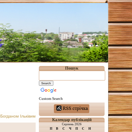
Пошук
Custom Search
Богданом Ільківим
Календар публікацій
Серпень 2026
П
В
С
Ч
П
С
Н