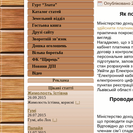
Опубліковано
Гурт “Злата”
Каталог статей
Як п
Земельний відділ
Міністерство дохо
Гостьова книга
здійснити платник
Друзі сайту
практична покроко
вигляді.
Зворотній зв’язок
Нагадаємо, що з 1
Дошка оголошень
кабінет платника п
договір з контрол
Вільна боротьба
персональне автом
ФК “Щирець”
підготувати, запов
стан розрахунків 
Новини ДПІ
Увійти до Електр
Відео
“Електронний кабі
електронного цифр
Реклама
пунктах реєстраці
Цікаві статті
Львівській області
Жимолость їстівна
26.09.2015
Проводит
Жимолость їстівна, корисні
[...]
Гумі
26.07.2015
Міністерство дохо
Гумі, або Лох
[...]
що проводити оцін
Відповідно до ста
Папайя
членам сім’ї спад
11.07.2015