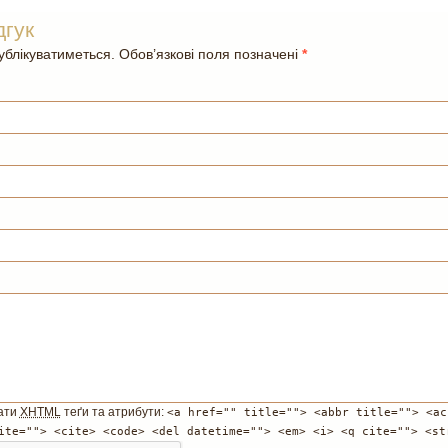
дгук
блікуватиметься. Обов’язкові поля позначені
*
ати
XHTML
теґи та атрибути:
<a href="" title=""> <abbr title=""> <ac
ite=""> <cite> <code> <del datetime=""> <em> <i> <q cite=""> <st