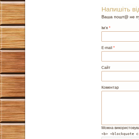
Напишіть ві
Ваша пошт@ не пу
Ім’я
*
E-mail
*
Сайт
Коментар
Можна використовув
<b> <blockquote c