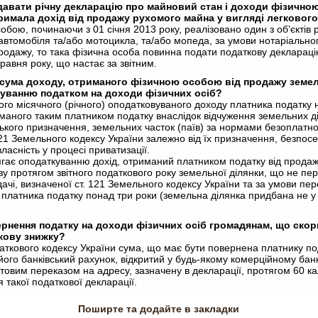
давати річну декларацію про майновий стан і доходи фізичною
тримала дохід від продажу рухомого майна у вигляді легковог
бою, починаючи з 01 січня 2013 року, реалізовано один з об’єктів
 автомобіля та/або мотоцикла, та/або мопеда, за умови нотаріально
продажу, то така фізична особа повинна подати податкову деклараці
 травня року, що настає за звітним.
 сума доходу, отриманого фізичною особою від продажу земель
куванню податком на доходи фізичних осіб?
ого місячного (річного) оподатковуваного доходу платника податку 
маного таким платником податку внаслідок відчуження земельних д
ького призначення, земельних часток (паїв) за нормами безоплатно
21 Земельного кодексу України залежно від їх призначення, безпос
ласність у процесі приватизації.
лягає оподаткуванню дохід, отриманий платником податку від продаж
зу протягом звітного податкового року земельної ділянки, що не п
ачі, визначеної ст. 121 Земельного кодексу України та за умови пе
 платника податку понад три роки (земельна ділянка придбана не у
ернення податку на доходи фізичних осіб громадянам, що скор
кову знижку?
аткового кодексу України сума, що має бути повернена платнику по
його банківський рахунок, відкритий у будь-якому комерційному банк
овим переказом на адресу, зазначену в декларації, протягом 60 к
 такої податкової декларації.
Поширте та додайте в закладки