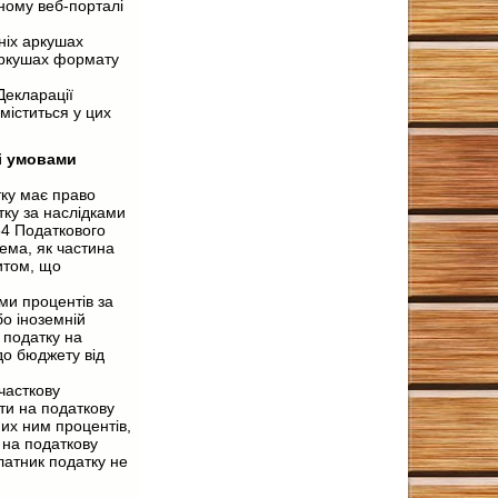
ному веб-порталі
ніх аркушах
 аркушах формату
Декларації
міститься у цих
ці умовами
тку має право
ку за наслідками
64 Податкового
рема, як частина
итом, що
ми процентів за
о іноземній
 податку на
до бюджету від
часткову
ти на податкову
их ним процентів,
 на податкову
латник податку не