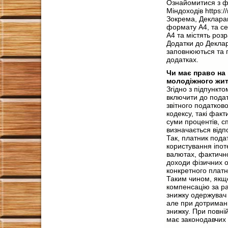
Ознайомитися з фо
Міндоходів https:/
Зокрема, Декларац
формату А4, та се
А4 та містять розр
Додатки до Деклара
заповнюються та п
додатках.
Чи має право на
молодіжного жи
Згідно з підпункт
включити до подат
звітного податков
кодексу, такі факт
суми процентів, 
визначається відпо
Так, платник пода
користування іпот
валютах, фактично
доходи фізичних о
конкретного платни
Таким чином, якщ
компенсацію за ра
знижку одержувач 
але при дотриманн
знижку. При повні
має законодавчих 