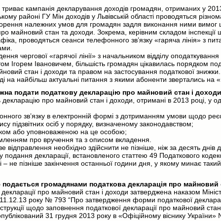
 триває кампанія декларування доходів громадян, отриманих у 201
кому районі ГУ Мін доходів у Львівській області проводяться різнома
ворення належних умов для громадян задля виконання ними вимог
 про майновий стан та доходи. Зокрема, керівним складом інспекції 
фіка, проводяться сеанси телефонного зв’язку «гаряча лінія» з пи
нами.
дення чергової «гарячої лінії» з начальником відділу оподаткування 
том Ігорем Івановичем, більшість громадян цікавилась порядком под
йновий стан і доходи та правом на застосування податкової знижк
іді на найбільш актуальні питання з якими абоненти звертались на «
ожна подати податкову декларацію про майновий стан і доход
декларацію про майновий стан і доходи, отримані в 2013 році, у од
онного зв’язку в електронній формі з дотриманням умови щодо реєс
ису підзвітних осіб у порядку, визначеному законодавством;
иком або уповноваженою на це особою;
мленням про вручення та з описом вкладення.
е відправлення необхідно здійснити не пізніше, ніж за десять днів 
у подання декларації, встановленого статтею 49 Податкового кодекс
 – не пізніше закінчення останньої години дня, у якому минає таки
подається громадянами податкова декларація про майновий 
декларації про майновий стан і доходи затверджена наказом Мініст
д 11.12.13 року № 793 “Про затвердження форми податкової деклара
Інструкції щодо заповнення податкової декларації про майновий стан 
публікований 31 грудня 2013 року в «Офіційному віснику України» 