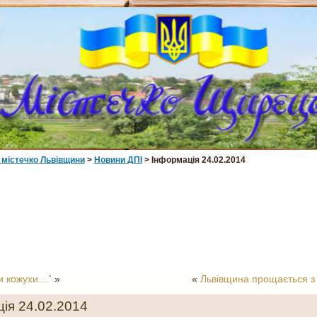
 мiстечко Львiвщини
>
Новини ДПІ
> Інформація 24.02.2014
и кожухи…”
»
«
Львівщина прощається з 
ія 24.02.2014