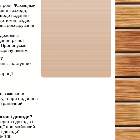
3 році. Фахівцями
нітні заходи,
 щодо подання
щотижня, згідно
тань декларування
доходів з
ання річної
и. Пропонуємо
гарячу лінію».
и?
ин із наступних
трації
до закінчення
у, а при поданні в
й граничний
стан і доходи?
ерства доходів і
ції про майновий
і доходи”.
№ 100.