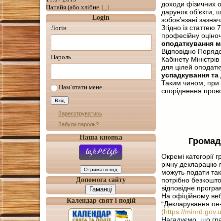
доходи фізичних о
Папайя (або хлібне
[...]
дарунок об’єкти, 
Login
зобов’язані зазнач
Згідно із статтею 
Лоґін
професійну оціночн
оподаткування м
Відповідно Поряд
Пароль
Кабінету Міністрі
для цілей оподатк
успадкування та
Таким чином, при 
Пам`ятати мене
споріднення прово
Зареєструватись
Забули пароль?
Наша кнопка
Громад
Окремі категорії г
річну декларацію 
можуть подати так
Допомога сайту
потрібно безкошто
відповідне прогр
Гаманці
На офіційному веб
Календар свят і подій
“Декларування он-
(https://minrd.gov
Нагадуємо, що гра