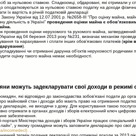
сіб за нульовою ставкою. Спадкоємці, обдаровані, які отримали у 
що оподатковуються за нульовою ставкою податку на доходи фізични
ати їх вартість в річній податковій декларації
7 Закону України від 12.07.2001 р. №2658-III “Про оцінку майна, май
у діяльність в Україні”
проведення оцінки майна є обов’язковим
айна.
ок проведення оцінки нерухомого та рухомого майна, затверджени
в України від 04 березня 2013 року №231, визначає механізм прове
ування та нарахування і сплати інших обов’язкових платежів (
крім 
 дарування
).
успадкуванні чи отриманні дарунка об’єктів нерухомості родичами 
дити оцінку такого майна немає необхідності.
яни можуть задекларувати свої доходи в режимі 
ромадян, які відповідно до законодавства зобов’язані подати до орга
про майновий стан і доходи або мають право на отримання податко
у декларацію, не виходячи з дому. Для користування такою послуго
вно отримати в органах доходів і зборів електронний ключ цифрово
амне забезпечення.
-порталі Міністерства доходів і зборів України працює спеціальний
лайн”, у якому громадяни можуть заповнити декларацію про свої д
.ua/incomedecl).
.
ничний термін подання декларації про отримані доходи за 2013 рі