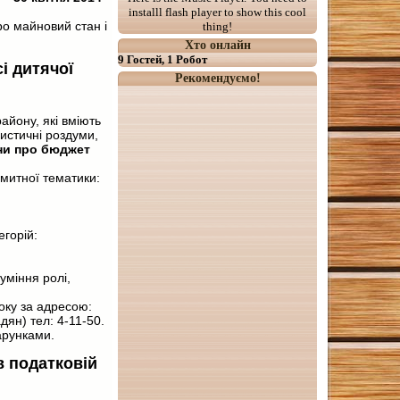
installl flash player to show this cool
о майновий стан і
thing!
Хто онлайн
9 Гостей, 1 Робот
і дитячої
Рекомендуємо!
айону, які вміють
цистичні роздуми,
ни про бюджет
 митної тематики:
егорій:
уміння ролі,
оку за адресою:
ян) тел: 4-11-50.
арунками.
в податковій