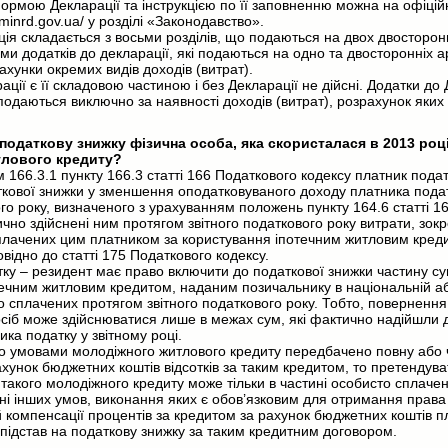
рмою Декларації та інструкцією по її заповненню можна на офіцій
/minrd.gov.ua/ у розділі «Законодавство».
ія складається з восьми розділів, що подаються на двох двосторон
ми додатків до декларації, які подаються на одно та двосторонніх
ахунки окремих видів доходів (витрат).
ції є її складовою частиною і без Декларації не дійсні. Додатки до 
одаються виключно за наявності доходів (витрат), розрахунок яких 
 податкову знижку фізична особа, яка скористалася в 2013 ро
тлового кредиту?
ом 166.3.1 пункту 166.3 статті 166 Податкового кодексу платник пода
кової знижки у зменшення оподатковуваного доходу платника подат
ого року, визначеного з урахуванням положень пункту 164.6 статті 1
ично здійснені ним протягом звітного податкового року витрати, зок
сплачених цим платником за користування іпотечним житловим кред
відно до статті 175 Податкового кодексу.
тку – резидент має право включити до податкової знижки частину су
ечним житловим кредитом, наданим позичальнику в національній аб
 сплачених протягом звітного податкового року. Тобто, повернення
сіб може здійснюватися лише в межах сум, які фактично надійшли 
ка податку у звітному році.
о умовами молодіжного житлового кредиту передбачено повну або 
хунок бюджетних коштів відсотків за таким кредитом, то претендува
такого молодіжного кредиту може тільки в частині особисто сплачен
і інших умов, виконання яких є обов’язковим для отримання права
й компенсації процентів за кредитом за рахунок бюджетних коштів п
підстав на податкову знижку за таким кредитним договором.