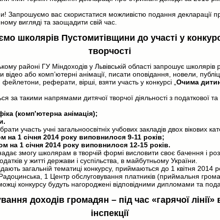
и! Запрошуємо вас скористатися можливістю подання декларації пр
ному вигляді та заощадити свій час.
мо школярів Пустомитівщини до участі у конкурс
творчості
ькому районі ГУ Міндоходів у Львівській області запрошує школярів р
и відео або комп’ютерні анімації, писати оповідання, новели, публі
 фейлетони, реферати, вірші, взяти участь у конкурсі „
Очима дити
ся за такими напрямами дитячої творчої діяльності з податкової та
іка (комп’ютерна анімація);
и.
брати участь учні загальноосвітніх учбових закладів двох вікових кат
ом на 1 січня 2014 року виповнилося 9-11 років;
ном на 1 січня 2014 року виповнилося 12-15 років.
 надає змогу школярам в творчій формі висловити своє бачення і роз
одатків у житті держави і суспільства, в майбутньому України.
ідають загальній тематиці конкурсу, приймаються до 1 квітня 2014 р
Радоцинська, 1 Центр обслуговування платників (приймальня громад
можці конкурсу будуть нагороджені відповідними дипломами та под
вання доходів громадян – під час «гарячої лінії» 
інспекції