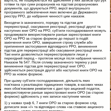
вартість, не поширюються на здійснення у них записів про рух
готівки та про суми розрахунків на підставі розрахункових
документів, що друкуються РРО, версії внутрішнього
програмного забезпечення яких включені до Державного
реєстру РРО, до набрання чинності цим наказом.
Виходячи із зазначеного, порядку та підстав для
перереєстрації, скасування реєстрації, реєстрації другої та
наступних книг ОРО на РРО, суб’єкти господарювання можуть
продовжувати використовувати раніше зареєстровані книги
ОРО на РРО за старою формою до першої із подій:
закінчення книги ОРО, завершення строку служби або
припинення застосування відповідного РРО, виникнення
підстав для перереєстрації або скасування реєстрації книги.
Такі книги дозволяється перереєстровувати лише у
перехідний період – протягом місяця після набрання чинності
Наказом № 547. Після спливу зазначеного терміну у разі
виникнення підстав для перереєстрації книг ОРО,
здійснюється реєстрація другої або наступної книги ОРО на
РРО за новою формою.
При цьому суб’єкти господарювання, діяльність яких
пов’язана з реалізацією підакцизних товарів, в касових чеках
яких обов’язковим реквізитом є дані про акцизний податок,
використовуючи раніше зареєстровані книги ОРО (за старою
формою) здійснюють у них записи наступним чином:
1) у назвах граф 6, 7 книги ОРО за старою формою слід
дописати знак «/» та відповідно слова «за ставкою акцизного
податку», «сума акцизного податку»;