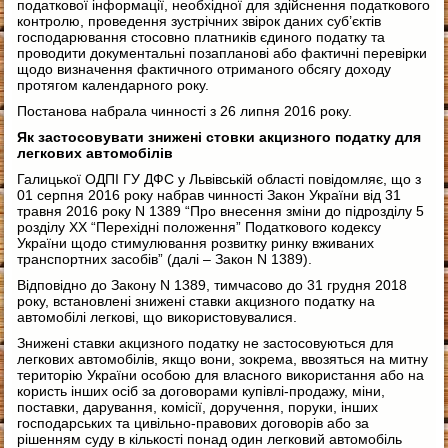
податкової інформації, необхідної для здійснення податкового
контролю, проведення зустрічних звірок даних суб’єктів
господарювання стосовно платників єдиного податку та
проводити документальні позапланові або фактичні перевірки
щодо визначення фактичного отриманого обсягу доходу
протягом календарного року.
Постанова набрала чинності з 26 липня 2016 року.
Як застосовувати знижені стовки акцизного податку для
легкових автомобілів
Галицької ОДПІ ГУ ДФС у Львівській області повідомляє, що з
01 серпня 2016 року набрав чинності Закон України від 31
травня 2016 року N 1389 “Про внесення зміни до підрозділу 5
розділу XX “Перехідні положення” Податкового кодексу
України щодо стимулювання розвитку ринку вживаних
транспортних засобів” (далі – Закон N 1389).
Відповідно до Закону N 1389, тимчасово до 31 грудня 2018
року, встановлені знижені ставки акцизного податку на
автомобілі легкові, що використовувалися.
Знижені ставки акцизного податку не застосовуються для
легкових автомобілів, якщо вони, зокрема, ввозяться на митну
територію України особою для власного використання або на
користь інших осіб за договорами купівлі-продажу, міни,
поставки, дарування, комісії, доручення, поруки, інших
господарських та цивільно-правових договорів або за
рішенням суду в кількості понад один легковий автомобіль