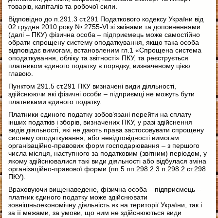
товарів, капіталів та робочої сили.
Відповідно до п.291.3 ст.291 Податкового кодексу України від
02 грудня 2010 року № 2755-VI зі змінами та доповненнями
(далі – ПКУ) фізична особа – підприємець може самостійно
обрати спрощену систему оподаткування, якщо така особа
відповідає вимогам, встановленим гл.1 «Спрощена система
оподаткування, обліку та звітності» ПКУ, та реєструється
платником єдиного податку в порядку, визначеному цією
главою.
Пунктом 291.5 ст.291 ПКУ визначені види діяльності,
здійснюючи які фізичні особи – підприємці не можуть бути
платниками єдиного податку.
Платники єдиного податку зобов’язані перейти на сплату
інших податків і зборів, визначених ПКУ, у разі здійснення
видів діяльності, які не дають права застосовувати спрощену
систему оподаткування, або невідповідності вимогам
організаційно-правових форм господарювання – з першого
числа місяця, наступного за податковим (звітним) періодом, у
якому здійснювалися такі види діяльності або відбулася зміна
організаційно-правової форми (пп.5 пп.298.2.3 п.298.2 ст.298
ПКУ).
Враховуючи вищенаведене, фізична особа – підприємець –
платник єдиного податку може здійснювати
зовнішньоекономічну діяльність як на території України, так і
за її межами, за умови, що ним не здійснюються види