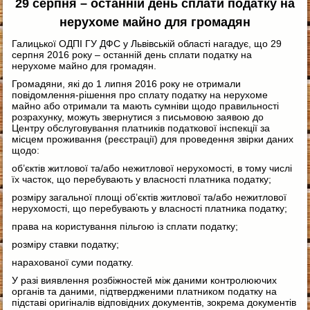
29 серпня – останній день сплати податку на
нерухоме майно для громадян
Галицької ОДПІ ГУ ДФС у Львівській області нагадує, що 29
серпня 2016 року – останній день сплати податку на
нерухоме майно для громадян.
Громадяни, які до 1 липня 2016 року не отримали
повідомлення-рішення про сплату податку на нерухоме
майно або отримали та мають сумніви щодо правильності
розрахунку, можуть звернутися з письмовою заявою до
Центру обслуговування платників податкової інспекції за
місцем проживання (реєстрації) для проведення звірки даних
щодо:
об’єктів житлової та/або нежитлової нерухомості, в тому числі
їх часток, що перебувають у власності платника податку;
розміру загальної площі об’єктів житлової та/або нежитлової
нерухомості, що перебувають у власності платника податку;
права на користування пільгою із сплати податку;
розміру ставки податку;
нарахованої суми податку.
У разі виявлення розбіжностей між даними контролюючих
органів та даними, підтвердженими платником податку на
підставі оригіналів відповідних документів, зокрема документів