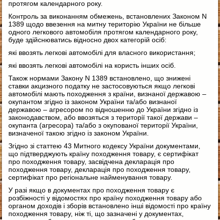
протягом календарного року.
Контроль за виконанням обмежень, встановлених Законом N
1389 щодо ввезення на митну територію України не більше
одного легкового автомобіля протягом календарного року,
буде здійснюватись відносно двох категорій осіб:
які ввозять легкові автомобілі для власного використання;
які ввозять легкові автомобілі на користь інших осіб.
Також нормами Закону N 1389 встановлено, що знижені
ставки акцизного податку не застосовуються якщо легкові
автомобілі мають походження з країни, визнаної державою –
окупантом згідно із законом України та/або визнаної
державою – агресором по відношенню до України згідно із
законодавством, або ввозяться з території такої держави –
окупанта (агресора) та/або з окупованої території України,
визначеної такою згідно із законом України.
Згідно зі статтею 43 Митного кодексу України документами,
що підтверджують країну походження товару, є сертифікат
про походження товару, засвідчена декларація про
походження товару, декларація про походження товару,
сертифікат про регіональне найменування товару.
У разі якщо в документах про походження товару є
розбіжності у відомостях про країну походження товару або
органом доходів і зборів встановлено інші відомості про країну
походження товару, ніж ті, що зазначені у документах,