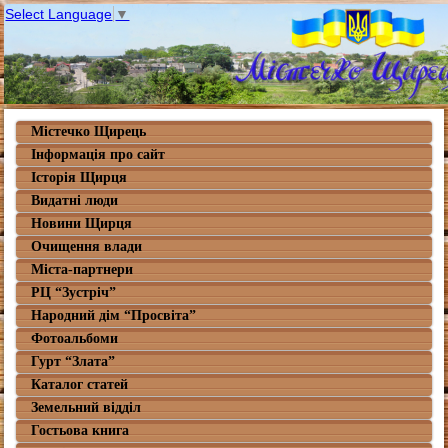
Select Language
▼
Містечко Щирець
Інформація про сайт
Історія Щирця
Видатні люди
Новини Щирця
Очищення влади
Міста-партнери
РЦ “Зустріч”
Народний дім “Просвіта”
Фотоальбоми
Гурт “Злата”
Каталог статей
Земельний відділ
Гостьова книга