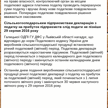
на право власності, контролюючий орган за місцем
податкової адреси платника податку проводить перерахунок
суми податку і вручає йому нове податкове повідомлення-
рішення. Попереднє податкове повідомлення-рішення
вважається скасованим.
Сільськогосподарським підприємствам декларацію з
податку на прибуток підприємств слід подати не пізніше
29 серпня 2016 року
Галицької ОДПІ ГУ ДФС у Львівській області нагадує, що
відповідно до норм Податкового кодексу України для
виробників сільськогосподарської продукції встановлено
річний податковий (звітний) період. Податкова декларація
розраховується наростаючим підсумком. Податковий (звітний)
період починається з першого календарного дня податкового
(звітного) періоду і закінчується останнім календарним днем
податкового (звітного) періоду.
Останнім днем подання виробниками сільськогосподарської
продукції річної податкової декларації з податку на прибуток
за податковий (звітний) період, який починається з 1 липня
поточного звітного року і закінчується 30 червня наступного
звітного року є 29 серпня 2016 року.