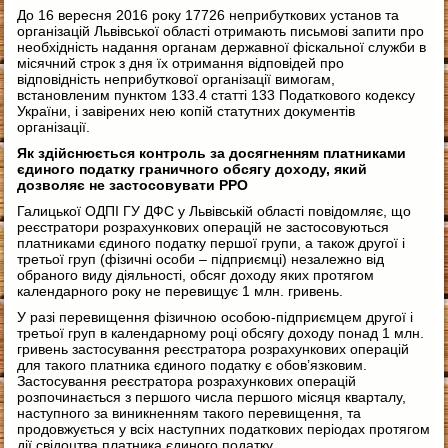
До 16 вересня 2016 року 17726 неприбуткових установ та
організацій Львівської області отримають письмові запити про
необхідність надання органам державної фіскальної служби в
місячний строк з дня їх отримання відповідей про
відповідність неприбуткової організації вимогам,
встановленим пунктом 133.4 статті 133 Податкового кодексу
України, і завірених нею копій статутних документів
організації.
Як здійснюється контроль за досягненням платниками
єдиного податку граничного обсягу доходу, який
дозволяє не застосовувати РРО
Галицької ОДПІ ГУ ДФС у Львівській області повідомляє, що
реєстратори розрахункових операцій не застосовуються
платниками єдиного податку першої групи, а також другої і
третьої груп (фізичні особи – підприємці) незалежно від
обраного виду діяльності, обсяг доходу яких протягом
календарного року не перевищує 1 млн. гривень.
У разі перевищення фізичною особою-підприємцем другої і
третьої груп в календарному році обсягу доходу понад 1 млн.
гривень застосування реєстратора розрахункових операцій
для такого платника єдиного податку є обов’язковим.
Застосування реєстратора розрахункових операцій
розпочинається з першого числа першого місяця кварталу,
наступного за виникненням такого перевищення, та
продовжується у всіх наступних податкових періодах протягом
дії свідоцтва платника єдиного податку.