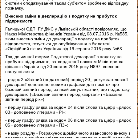
системи оподаткування таким суб’єктом зроблено відповідну
позначку.
Внесено зміни в декларацію з податку на прибуток
підприємств
Галицької ОДПІ ГУ ДФС у Львівській області повідомляє, що
Наказ Міністерства фінансів України від 08.07.2016 р. №585,
яким внесено зміни до декларації з податку на прибуток
підприємств, готується до опублікування в бюлетені
«Офіційний вісник України» від 19 серпня 2016 року №63.
Так, до чинної форми Податкової декларації з податку на
прибуток підприємств, затвердженої наказом Міністерства
фінансів України від 20 жовтня 2015 року N897, внесено
наступні зміни:
- рядок 2 «Звітний (податковий) період 20_ року» заголовної
декларації доповнено новими графами для поміток про
базовий звітний період, за який звітує платник, що подає таку
декларацію («Базовий звітний період квартал» і «Базовий
звітний період рік»).
- першу графу рядка за кодом 04 після слова та цифр «рядок
03» доповнено літерами «РІ»;
- першу графу рядка за кодом 06 після слова та цифр «рядок
05» доповнено літерами «ПЗ»;
- назву розділу «Розрахунок щомісячного авансового внеску з
податку на прибуток підприємств» викладено в такій редакції: