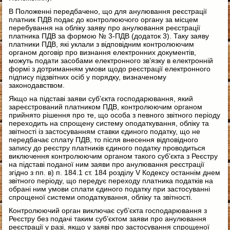
В Положенні передбачено, що для анулювання реєстрації
платник ПДВ подає до контролюючого органу за місцем
перебування на обліку заяву про анулювання реєстрації
платника ПДВ за формою № 3-ПДВ (додаток 3). Таку заяву
платники ПДВ, які уклали з відповідним контролюючим
органом договір про визнання електронних документів,
можуть подати засобами електронного зв’язку в електронній
формі з дотриманням умови щодо реєстрації електронного
підпису підзвітних осіб у порядку, визначеному
законодавством.
Якщо на підставі заяви суб’єкта господарювання, який
зареєстрований платником ПДВ, контролюючим органом
прийнято рішення про те, що особа з певного звітного періоду
переходить на спрощену систему оподаткування, обліку та
звітності із застосуванням ставки єдиного податку, що не
передбачає сплату ПДВ, то після внесення відповідного
запису до реєстру платників єдиного податку проводиться
виключення контролюючим органом такого суб’єкта з Реєстру
на підставі поданої ним заяви про анулювання реєстрації
згідно з пп. в) п. 184.1 ст. 184 розділу V Кодексу останнім днем
звітного періоду, що передує переходу платника податків на
обрані ним умови сплати єдиного податку при застосуванні
спрощеної системи оподаткування, обліку та звітності.
Контролюючий орган виключає суб’єкта господарювання з
Реєстру без подачі таким суб’єктом заяви про анулювання
реєстрації у разі, якщо у заяві про застосування спрощеної