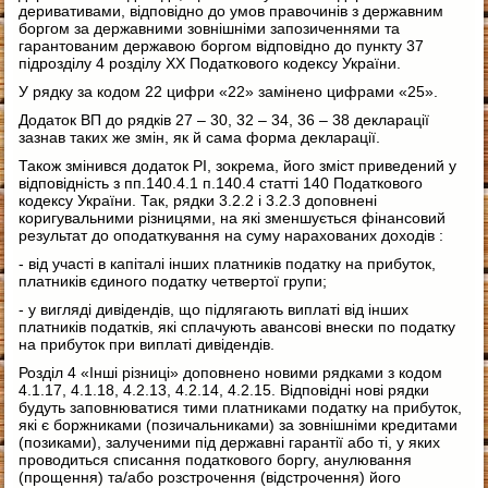
деривативами, відповідно до умов правочинів з державним
боргом за державними зовнішніми запозиченнями та
гарантованим державою боргом відповідно до пункту 37
підрозділу 4 розділу ХХ Податкового кодексу України.
У рядку за кодом 22 цифри «22» замінено цифрами «25».
Додаток ВП до рядків 27 – 30, 32 – 34, 36 – 38 декларації
зазнав таких же змін, як й сама форма декларації.
Також змінився додаток РІ, зокрема, його зміст приведений у
відповідність з пп.140.4.1 п.140.4 статті 140 Податкового
кодексу України. Так, рядки 3.2.2 і 3.2.3 доповнені
коригувальними різницями, на які зменшується фінансовий
результат до оподаткування на суму нарахованих доходів :
- від участі в капіталі інших платників податку на прибуток,
платників єдиного податку четвертої групи;
- у вигляді дивідендів, що підлягають виплаті від інших
платників податків, які сплачують авансові внески по податку
на прибуток при виплаті дивідендів.
Розділ 4 «Інші різниці» доповнено новими рядками з кодом
4.1.17, 4.1.18, 4.2.13, 4.2.14, 4.2.15. Відповідні нові рядки
будуть заповнюватися тими платниками податку на прибуток,
які є боржниками (позичальниками) за зовнішніми кредитами
(позиками), залученими під державні гарантії або ті, у яких
проводиться списання податкового боргу, анулювання
(прощення) та/або розстрочення (відстрочення) його