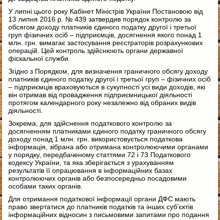
У липні цього року Кабінет Міністрів України Постановою від
13 липня 2016 р. № 439 затвердив порядок контролю за
обсягом доходу платників єдиного податку другої і третьої
груп фізичних осіб – підприємців, досягнення якого понад 1
млн. грн. вимагає застосування реєстраторів розрахункових
операцій. Цей контроль здійснюють органи державної
фіскальної служби.
Згідно з Порядком, для визначення граничного обсягу доходу
платників єдиного податку другої і третьої груп – фізичних осіб
– підприємців враховуються в сукупності усі види доходів, які
він отримав від провадження підприємницької діяльності
протягом календарного року незалежно від обраних видів
діяльності.
Зокрема, для здійснення податкового контролю за
досягненням платниками єдиного податку граничного обсягу
доходу понад 1 млн. грн. використовується податкова
інформація, зібрана або отримана контролюючими органами
у порядку, передбаченому статтями 72 і 73 Податкового
кодексу України, та яка зберігається з урахуванням
результатів її опрацювання в інформаційних базах
контролюючих органів або безпосередньо посадовими
особами таких органів.
Для отримання податкової інформації органи ДФС мають
право звертатися до платників податків та інших суб’єктів
інформаційних відносин з письмовими запитами про подання