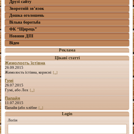
Друзі сайту
Зворотній зв’язок
Дошка оголошень
Вільна боротьба
ФК “Щирець”
Новини ДПІ
Відео
Реклама
Цікаві статті
Жимолость їстівна
26.09.2015
Жимолость їстівна, корисні
[...]
Гумі
26.07.2015
Гумі, або Лох
[...]
Папайя
11.07.2015
Папайя (або хлібне
[...]
Login
Лоґін