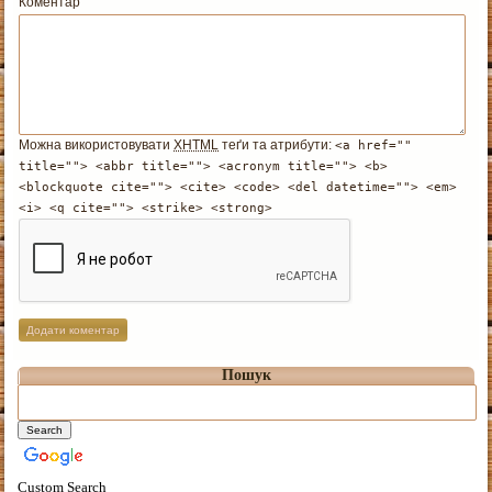
Коментар
Можна використовувати
XHTML
теґи та атрибути:
<a href=""
title=""> <abbr title=""> <acronym title=""> <b>
<blockquote cite=""> <cite> <code> <del datetime=""> <em>
<i> <q cite=""> <strike> <strong>
Пошук
Custom Search