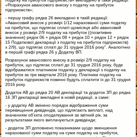
«Розрахунок авансового внеску з податку на прибуток
підприємств»;
- першу графу рядка 26 викладено в такій редакції:
«Авансовий внесок у розмірі 1/12 нарахованої суми податку
на прибуток, що підлягає сплаті щомісяця або авансовий
внесок у розмірі 2/9 податку на прибуток ((позитивне
значення) рядок 06 + рядок 08 + рядок 10 + рядок 12 + рядок
15 Податкової декларації з податку на прибуток підприємств)
х 2/9), що підлягає сплаті до 31 грудня 2016 року”. Аналогічно
в першій графі рядка 26 у Додатку ВП.
Розрахунок авансового внеску в розмірі 2/9 податку на
прибуток, що підлягає сплаті до 31 грудня 2016 року, буде
відображатися платником податку у декларації з податку на
прибуток за три квартали 2016 року. Платники податку на
прибуток підприємств повинні будуть сплатити їх до 31 грудня
2016 року.
Додаток АВ до рядка 20 АВ декларації та додаток ЗП до рядка
16 ЗП декларації викладені в новій редакції, а саме:
- у додатку АВ змінено порядок відображення суми
перевищення дивідендів, що підлягають виплаті, над
значенням об’єкта оподаткування за звітний рік, за
результатами якого виплачуються дивіденди;
- додаток ЗП доповнено показниками щодо зменшення
нарахованої суми податку на суми податку на прибуток,