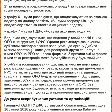
2) за наявності розрахункових операцій за товари підакцизної
групи послідовно вносяться:
у графу 6 – суми розрахунків, що оподатковуються за ставкою
податку на додану вартість, «/», суми розрахунків, що
оподатковуються за ставкою акцизного податку;
у графу 7 – сума ПДВ», «/», сума акцизного податку.
Водночас слід зауважити, що ведення у такий спосіб книги
ОРО є не зручним, і ДФС України рекомендує зазначеним
суб’єктам господарювання звернутись до органу ДФС за
місцем реєстрації книги для реєстрації другої та наступної
книги ОРО на РРО за новою формою. З причини зміни форми
книги така реєстрація може бути здійснена у будь-який час.
У суб’єктів господарювання, діяльність яких не пов’язана з
реалізацією підакцизних товарів, касові чеки, що друкуються
РРО, не містять даних про акцизний податок та відповідні
графи 7, 9 книги ОРО будуть не заповненими. Відповідно,
зазначені суб’єкти господарювання можуть продовжувати
використовувати раніше зареєстровані книги ОРО без
внесення до них будь-яких змін, але лише до виникнення
зазначених вище підстав для припинення використання книги.
До уваги неприбуткових установ та організацій!
Галицької ОДПІ ГУ ДФС у Львівській області повідомляє, що з
16 липня 2016 року набула чинності постанова Кабміну