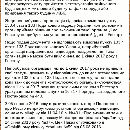
підтверджують дату прийняття в експлуатацію закінченого
будівництвом житлового будинку та факт споруди або
придбання такого будинку ЖБК.
Якщо неприбуткова організація відповідає вимогам пункту
133.4 статті 133 Податкового кодексу України, контролюючий
орган приймає рішення про включення такої організації до
Реєстру неприбуткових установ та організацій (далі – Реєстр).
Якщо подані документи не відповідають вимогам пункту 133.4
статті 133 Податкового кодексу України, неприбутковій
організації направляється відповідне повідомлення. Така
організація не може бути виключена до 1 січня 2017 року з
Реєстру.
Неприбуткові організації, які до 1 січня 2017 роки не привели
свої статутні документи у відповідність до вимог, встановлених
пунктом 133.4 статті 133 Податкового кодексу, та не надали
копії таких документів контролюючому органу, виключаються
після 1 січня 2017 року контролюючим органом з Реєстру з
урахуванням положень пунктів 16 і 17 Порядку, затвердженого
Постановою № 440.
З 05 серпня 2016 року втратило чинність старе Положення
про Реєстр неприбуткових установ та організацій відповідно
до наказу Мінфіну від 11.04.16 р. №431 «Про визнання таким,
що втратив чинність, наказу Міністерства фінансів України від
24 січня 2013 року №37». Цей Наказ опубліковано в
«Офіційному віснику України» №59 від 05.08.2016.