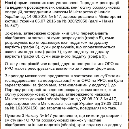
Нові форми названих книг установлені Порядком реєстрації
та ведення розрахункових книжок, книг обліку розрахункових
операцій, затвердженим наказом Міністерства фінансів
України від 14.06.2016 № 547, зареєстрованим в Міністерстві
юстиції України 05.07.2016 за № 920/29050 (далі – Наказ
№ 547).
Зокрема, затверджені форми книг ОРО передбачають
відображення загальної суми розрахунків (графа 5), суми
розрахунків, що оподатковуються податком на додану
вартість (графа 6), суми розрахунків, що оподатковуються
акцизним податком (графа 7), суми податку на додану
вартість (графа 8), суми акцизного податку (графа 9).
Отже у теперішній час перші, другі та наступні книги ОРО на
РРО мають реєструватись виключно за новими формами.
З приводу можливості продовження застосування суб’єктами
господарювання та перереєстрації книг ОРО на РРО, які були
зареєстровані за формами, встановленими у додатку 1 до
Порядку реєстрації та ведення розрахункових книжок, книг
обліку розрахункових операцій, затвердженого наказом
Міністерства доходів і зборів України від 28.08.2013 № 417,
зареєстрованого в Міністерстві юстиції України від 19.09.2013
за № 1618/24150, що втратив чинність, повідомляємо таке.
Пунктом 3 Наказу № 547 установлено, що вимоги до форми і
змісту книг ОРО та розрахункових книжок у частині
відображення інших податків (зборів), крім податку на додану