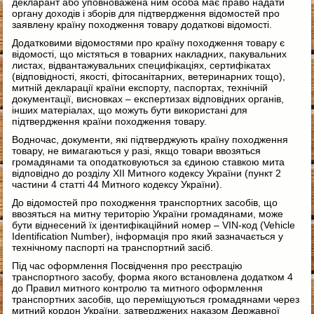
декларант або уповноважена ним особа має право надати
органу доходів і зборів для підтвердження відомостей про
заявлену країну походження товару додаткові відомості.
Додатковими відомостями про країну походження товару є
відомості, що містяться в товарних накладних, пакувальних
листах, відвантажувальних специфікаціях, сертифікатах
(відповідності, якості, фітосанітарних, ветеринарних тощо),
митній декларації країни експорту, паспортах, технічній
документації, висновках – експертизах відповідних органів,
інших матеріалах, що можуть бути використані для
підтвердження країни походження товару.
Водночас, документи, які підтверджують країну походження
товару, не вимагаються у разі, якщо товари ввозяться
громадянами та оподатковуються за єдиною ставкою мита
відповідно до розділу XII Митного кодексу України (пункт 2
частини 4 статті 44 Митного кодексу України).
До відомостей про походження транспортних засобів, що
ввозяться на митну територію України громадянами, може
бути віднесений їх ідентифікаційний номер – VIN-код (Vehicle
Identification Number), інформація про який зазначається у
технічному паспорті на транспортний засіб.
Під час оформлення Посвідчення про реєстрацію
транспортного засобу, форма якого встановлена додатком 4
до Правил митного контролю та митного оформлення
транспортних засобів, що переміщуються громадянами через
митний кордон України, затверджених наказом Державної