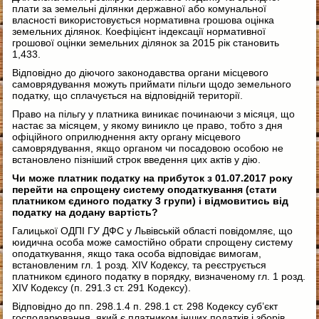
плати за земельні ділянки державної або комунальної
власності використовується нормативна грошова оцінка
земельних ділянок. Коефіцієнт індексації нормативної
грошової оцінки земельних ділянок за 2015 рік становить
1,433.
Відповідно до діючого законодавства органи місцевого
самоврядування можуть приймати пільги щодо земельного
податку, що сплачується на відповідній території.
Право на пільгу у платника виникає починаючи з місяця, що
настає за місяцем, у якому виникло це право, тобто з дня
офіційного оприлюднення акту органу місцевого
самоврядування, якщо органом чи посадовою особою не
встановлено пізніший строк введення цих актів у дію.
Чи може платник податку на прибуток з 01.07.2017 року
перейти на спрощену систему оподаткування (стати
платником єдиного податку 3 групи) і відмовитись від
податку на додану вартість?
Галицької ОДПІ ГУ ДФС у Львівській області повідомляє, що
юидична особа може самостійно обрати спрощену систему
оподаткування, якщо така особа відповідає вимогам,
встановленим гл. 1 розд. XIV Кодексу, та реєструється
платником єдиного податку в порядку, визначеному гл. 1 розд.
XIV Кодексу (п. 291.3 ст. 291 Кодексу).
Відповідно до пп. 298.1.4 п. 298.1 ст. 298 Кодексу суб’єкт
господарювання, який є платником інших податків і зборів