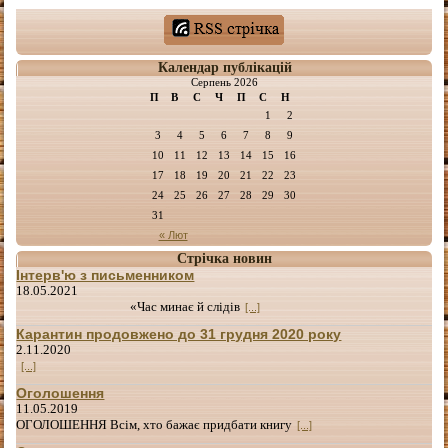
Календар публікацій
Серпень 2026
П
В
С
Ч
П
С
Н
1
2
3
4
5
6
7
8
9
10
11
12
13
14
15
16
17
18
19
20
21
22
23
24
25
26
27
28
29
30
31
« Лют
Стрічка новин
Інтерв'ю з письменником
18.05.2021
«Час минає й слідів
[...]
Карантин продовжено до 31 грудня 2020 року
2.11.2020
[...]
Оголошення
11.05.2019
ОГОЛОШЕННЯ Всім, хто бажає придбати книгу
[...]