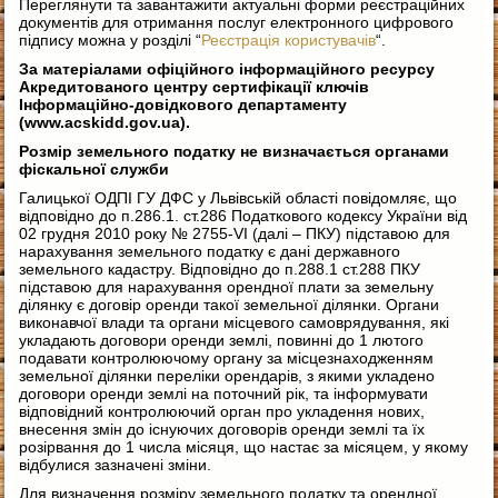
Переглянути та завантажити актуальні форми реєстраційних
документів для отримання послуг електронного цифрового
підпису можна у розділі “
Реєстрація користувачів
“
.
За матеріалами офіційного інформаційного ресурсу
Акредитованого центру сертифікації ключів
Інформаційно-довідкового департаменту
(www.acskidd.gov.ua).
Розмір земельного податку не визначається органами
фіскальної служби
Галицької ОДПІ ГУ ДФС у Львівській області повідомляє, що
відповідно до п.286.1. ст.286 Податкового кодексу України від
02 грудня 2010 року № 2755-VI (далі – ПКУ) підставою для
нарахування земельного податку є дані державного
земельного кадастру. Відповідно до п.288.1 ст.288 ПКУ
підставою для нарахування орендної плати за земельну
ділянку є договір оренди такої земельної ділянки. Органи
виконавчої влади та органи місцевого самоврядування, які
укладають договори оренди землі, повинні до 1 лютого
подавати контролюючому органу за місцезнаходженням
земельної ділянки переліки орендарів, з якими укладено
договори оренди землі на поточний рік, та інформувати
відповідний контролюючий орган про укладення нових,
внесення змін до існуючих договорів оренди землі та їх
розірвання до 1 числа місяця, що настає за місяцем, у якому
відбулися зазначені зміни.
Для визначення розміру земельного податку та орендної