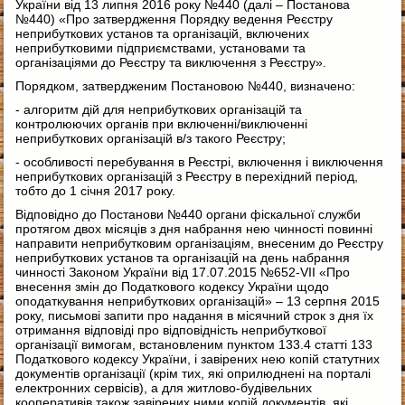
України від 13 липня 2016 року №440 (далі – Постанова
№440) «Про затвердження Порядку ведення Реєстру
неприбуткових установ та організацій, включених
неприбутковими підприємствами, установами та
організаціями до Реєстру та виключення з Реєстру».
Порядком, затвердженим Постановою №440, визначено:
- алгоритм дій для неприбуткових організацій та
контролюючих органів при включенні/виключенні
неприбуткових організацій в/з такого Реєстру;
- особливості перебування в Реєстрі, включення і виключення
неприбуткових організацій з Реєстру в перехідний період,
тобто до 1 січня 2017 року.
Відповідно до Постанови №440 органи фіскальної служби
протягом двох місяців з дня набрання нею чинності повинні
направити неприбутковим організаціям, внесеним до Реєстру
неприбуткових установ та організацій на день набрання
чинності Законом України від 17.07.2015 №652-VII «Про
внесення змін до Податкового кодексу України щодо
оподаткування неприбуткових організацій» – 13 серпня 2015
року, письмові запити про надання в місячний строк з дня їх
отримання відповіді про відповідність неприбуткової
організації вимогам, встановленим пунктом 133.4 статті 133
Податкового кодексу України, і завірених нею копій статутних
документів організації (крім тих, які оприлюднені на порталі
електронних сервісів), а для житлово-будівельних
кооперативів також завірених ними копій документів, які