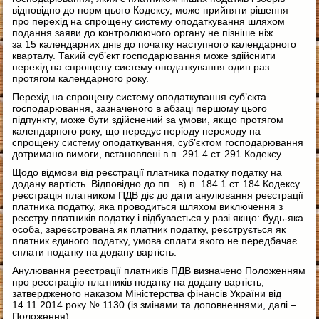
відповідно до норм цього Кодексу, може прийняти рішення
про перехід на спрощену систему оподаткування шляхом
подання заяви до контролюючого органу не пізніше ніж
за 15 календарних днів до початку наступного календарного
кварталу. Такий суб’єкт господарювання може здійснити
перехід на спрощену систему оподаткування один раз
протягом календарного року.
Перехід на спрощену систему оподаткування суб’єкта
господарювання, зазначеного в абзаці першому цього
підпункту, може бути здійснений за умови, якщо протягом
календарного року, що передує періоду переходу на
спрощену систему оподаткування, суб’єктом господарювання
дотримано вимоги, встановлені в п. 291.4 ст. 291 Кодексу.
Щодо відмови від реєстрації платника податку податку на
додану вартість. Відповідно до пп. в) п. 184.1 ст. 184 Кодексу
реєстрація платником ПДВ діє до дати анулювання реєстрації
платника податку, яка проводиться шляхом виключення з
реєстру платників податку і відбувається у разі якщо: будь-яка
особа, зареєстрована як платник податку, реєструється як
платник єдиного податку, умова сплати якого не передбачає
сплати податку на додану вартість.
Анулювання реєстрації платників ПДВ визначено Положенням
про реєстрацію платників податку на додану вартість,
затвердженого наказом Міністерства фінансів України від
14.11.2014 року № 1130 (із змінами та доповненнями, далі –
Положення).