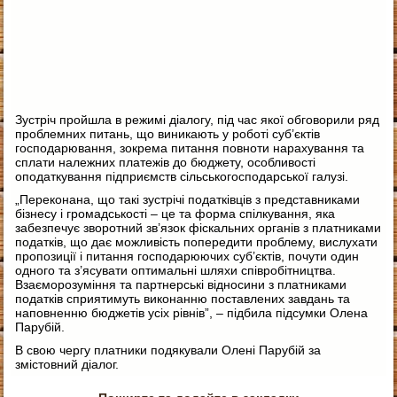
Зустріч пройшла в режимі діалогу, під час якої обговорили ряд
проблемних питань, що виникають у роботі суб’єктів
господарювання, зокрема питання повноти нарахування та
сплати належних платежів до бюджету, особливості
оподаткування підприємств сільськогосподарської галузі.
„Переконана, що такі зустрічі податківців з представниками
бізнесу і громадськості – це та форма спілкування, яка
забезпечує зворотний зв’язок фіскальних органів з платниками
податків, що дає можливість попередити проблему, вислухати
пропозиції і питання господарюючих суб’єктів, почути один
одного та з’ясувати оптимальні шляхи співробітництва.
Взаєморозуміння та партнерські відносини з платниками
податків сприятимуть виконанню поставлених завдань та
наповненню бюджетів усіх рівнів”, – підбила підсумки Олена
Парубій.
В свою чергу платники подякували Олені Парубій за
змістовний діалог.