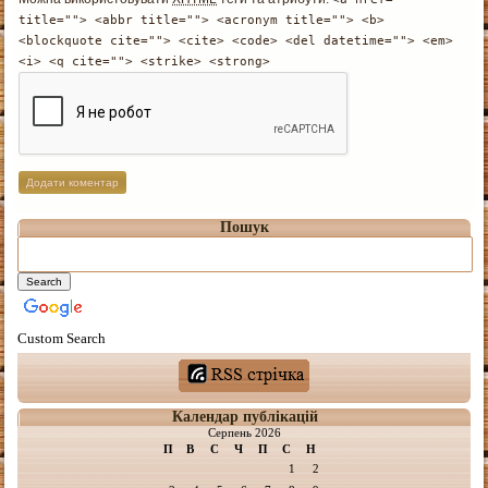
title=""> <abbr title=""> <acronym title=""> <b>
<blockquote cite=""> <cite> <code> <del datetime=""> <em>
<i> <q cite=""> <strike> <strong>
Пошук
Custom Search
Календар публікацій
Серпень 2026
П
В
С
Ч
П
С
Н
1
2