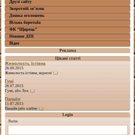
Друзі сайту
Зворотній зв’язок
Дошка оголошень
Вільна боротьба
ФК “Щирець”
Новини ДПІ
Відео
Реклама
Цікаві статті
Жимолость їстівна
26.09.2015
Жимолость їстівна, корисні
[...]
Гумі
26.07.2015
Гумі, або Лох
[...]
Папайя
11.07.2015
Папайя (або хлібне
[...]
Login
Лоґін