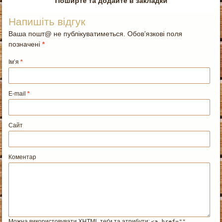
Поширте та додайте в закладки
Напишіть відгук
Ваша пошт@ не публікуватиметься. Обов’язкові поля
позначені
*
Ім’я
*
E-mail
*
Сайт
Коментар
Можна використовувати
XHTML
теґи та атрибути:
<a href=""