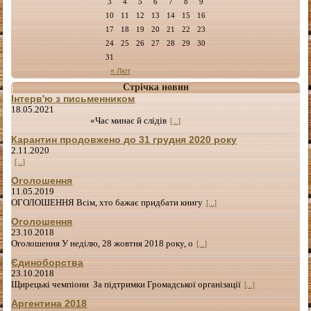
3
4
5
6
7
8
9
10
11
12
13
14
15
16
17
18
19
20
21
22
23
24
25
26
27
28
29
30
31
« Лют
Стрічка новин
Інтерв'ю з письменником
18.05.2021
«Час минає й слідів
[...]
Карантин продовжено до 31 грудня 2020 року
2.11.2020
[...]
Оголошення
11.05.2019
ОГОЛОШЕННЯ Всім, хто бажає придбати книгу
[...]
Оголошення
23.10.2018
Оголошення У неділю, 28 жовтня 2018 року, о
[...]
Єдиноборства
23.10.2018
Щирецькі чемпіони За підтримки Громадської організації
[...]
Аргентина 2018