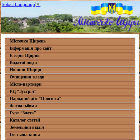
Select Language
▼
Містечко Щирець
Інформація про сайт
Історія Щирця
Видатні люди
Новини Щирця
Очищення влади
Міста-партнери
РЦ “Зустріч”
Народний дім “Просвіта”
Фотоальбоми
Гурт “Злата”
Каталог статей
Земельний відділ
Гостьова книга