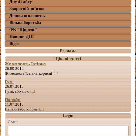
Друзі сайту
Зворотній зв’язок
Дошка оголошень
Вільна боротьба
ФК “Щирець”
Новини ДПІ
Відео
Реклама
Цікаві статті
Жимолость їстівна
26.09.2015
Жимолость їстівна, корисні
[...]
Гумі
26.07.2015
Гумі, або Лох
[...]
Папайя
11.07.2015
Папайя (або хлібне
[...]
Login
Лоґін