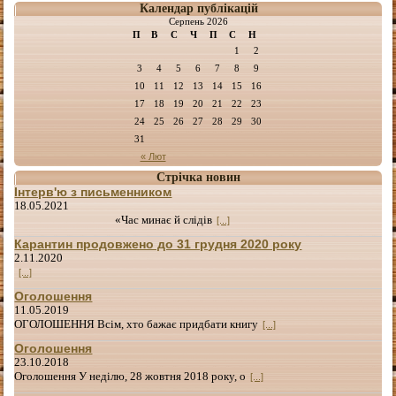
Календар публікацій
Серпень 2026
П
В
С
Ч
П
С
Н
1
2
3
4
5
6
7
8
9
10
11
12
13
14
15
16
17
18
19
20
21
22
23
24
25
26
27
28
29
30
31
« Лют
Стрічка новин
Інтерв'ю з письменником
18.05.2021
«Час минає й слідів
[...]
Карантин продовжено до 31 грудня 2020 року
2.11.2020
[...]
Оголошення
11.05.2019
ОГОЛОШЕННЯ Всім, хто бажає придбати книгу
[...]
Оголошення
23.10.2018
Оголошення У неділю, 28 жовтня 2018 року, о
[...]