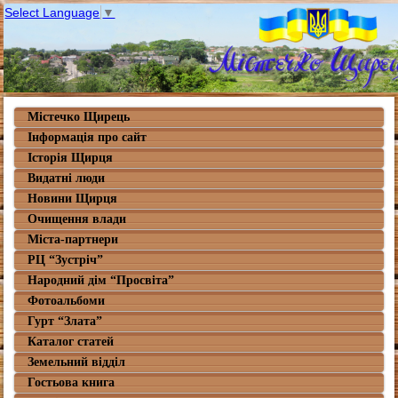
Select Language
▼
Містечко Щирець
Інформація про сайт
Історія Щирця
Видатні люди
Новини Щирця
Очищення влади
Міста-партнери
РЦ “Зустріч”
Народний дім “Просвіта”
Фотоальбоми
Гурт “Злата”
Каталог статей
Земельний відділ
Гостьова книга