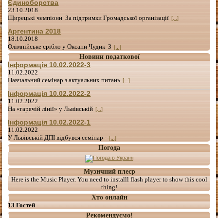
Єдиноборства
23.10.2018
Щирецькі чемпіони За підтримки Громадської організації
[...]
Аргентина 2018
18.10.2018
Олімпійське срібло у Оксани Чудик З
[...]
Новини податкової
Інформація 10.02.2022-3
11.02.2022
Навчальний семінар з актуальних питань
[...]
Інформація 10.02.2022-2
11.02.2022
На «гарячій лінії» у Львівській
[...]
Інформація 10.02.2022-1
11.02.2022
У Львівській ДПІ відбувся семінар -
[...]
Погода
Музичний плеєр
Here is the Music Player. You need to installl flash player to show this cool
thing!
Хто онлайн
13 Гостей
Рекомендуємо!