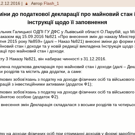
12.12.2016
|
Автор
Flash_1
іни до податкової декларації про майновий стан 
інструкції щодо її заповнення
льник Галицької ОДПІ ГУ ДФС у Львівській області О.Парубій, що Мі
наказом від 15.09.2016 №821 «Про внесення змін до наказу Міністер
втня 2015 року №859» (далі – Наказ №821) внесені зміни до форми 
йновий стан і доходи та у новій редакції викладена Інструкція щодо
ації про майновий стан і доходи.
кту 3 Наказу №821, він набирає чинності з 31.12.2016.
влена податкова декларація про майновий стан і доходи (далі – Дек
и розділів та містить два додатки, а саме:
кових зобов’язань з податку на доходи фізичних осіб та військового 
рацій з інвестиційними активами (додаток Ф1);
кових зобов’язань з податку на доходи фізичних осіб та військового 
йнятою особою (додаток Ф2).
внесення змін Декларація складалася з восьми розділів та чотирьох
ку на доходи фізичних осіб при отриманні доходів у формі заробітно