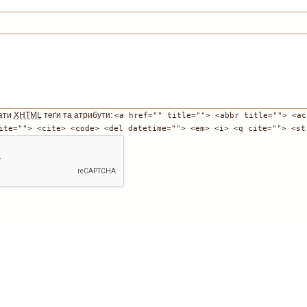
ати
XHTML
теґи та атрибути:
<a href="" title=""> <abbr title=""> <ac
ite=""> <cite> <code> <del datetime=""> <em> <i> <q cite=""> <st