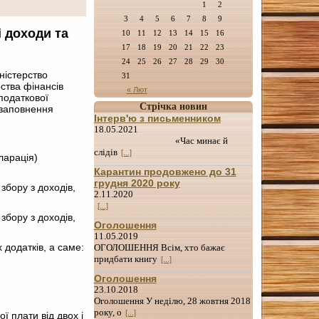
1
2
3
4
5
6
7
8
9
і доходи та
10
11
12
13
14
15
16
17
18
19
20
21
22
23
24
25
26
27
28
29
30
ністерство
31
ства фінансів
« Лют
податкової
Стрічка новин
 заповнення
Інтерв'ю з письменником
18.05.2021
«Час минає й
слідів
[...]
ларація)
Карантин продовжено до 31
грудня 2020 року
збору з доходів,
2.11.2020
[...]
збору з доходів,
Оголошення
11.05.2019
 додатків, а саме:
ОГОЛОШЕННЯ Всім, хто бажає
придбати книгу
[...]
Оголошення
23.10.2018
Оголошення У неділю, 28 жовтня 2018
року, о
[...]
ї плати від двох і