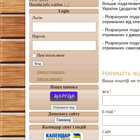
більше податкових 
Папайя (або хлібне
[...]
України (додаток 
Login
- Розрахунок подат
Лоґін
отриманих від опе
- Розрахунок подат
отриманих з джере
Пароль
- Розрахунок подат
отриманих самоза
Пам`ятати мене
Напишіть ві
Зареєструватись
Забули пароль?
Ваша пошт@ не пу
Наша кнопка
Ім’я
*
E-mail
*
Допомога сайту
Гаманці
Календар свят і подій
Сайт