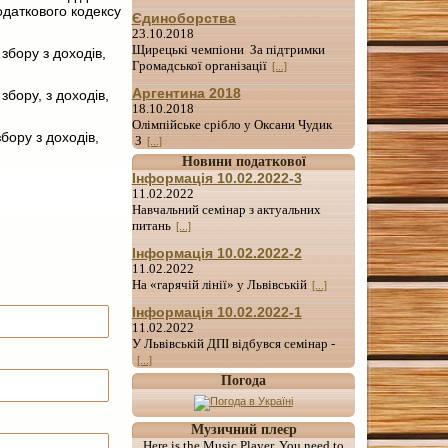
Податкового кодексу
Єдиноборства
23.10.2018
Щирецькі чемпіони За підтримки
збору з доходів,
Громадської організації
[...]
Аргентина 2018
збору, з доходів,
18.10.2018
Олімпійське срібло у Оксани Чудик
бору з доходів,
З
[...]
Новини податкової
Інформація 10.02.2022-3
11.02.2022
Навчальний семінар з актуальних
питань
[...]
Інформація 10.02.2022-2
11.02.2022
На «гарячій лінії» у Львівській
[...]
Інформація 10.02.2022-1
11.02.2022
У Львівській ДПІ відбувся семінар -
[...]
Погода
Музичний плеєр
Here is the Music Player. You need to