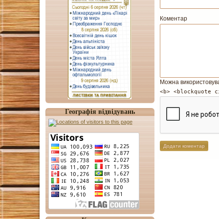
Коментар
Можна використовув
<b> <blockquote c
Географія відвідувань