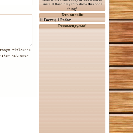
installl flash player to show this cool
thing!
Хто онлайн
11 Гостей, 1 Робот
Рекомендуємо!
ronym title="">
rike> <strong>