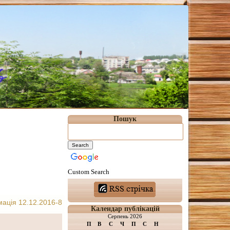
Пошук
Custom Search
ація 12.12.2016-8
Календар публікацій
Серпень 2026
П
В
С
Ч
П
С
Н