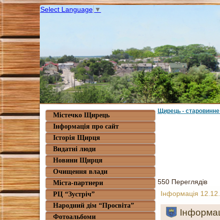
Select Language
▼
Щирець - старовинне
Містечко Щирець
Інформація про сайт
Історія Щирця
Видатні люди
Новини Щирця
Очищення влади
550 Переглядів
Міста-партнери
Інформація 12.12
РЦ “Зустріч”
Народний дім “Просвіта”
Інформац
Фотоальбоми