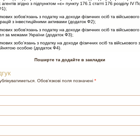
агентів згідно з підпунктом «є» пункту 176.1 статті 176 розділу IV 
Ф1);
кових зобов’язань з податку на доходи фізичних осіб та військового 
рацій з інвестиційними активами (додаток Ф2);
кових зобов’язань з податку на доходи фізичних осіб та військового 
л за межами України (додаток Ф3);
кових зобо’язань з податку на доходи фізичних осіб та військового з
йнятою особою (додаток Ф4).
Поширте та додайте в закладки
дгук
блікуватиметься. Обов’язкові поля позначені
*