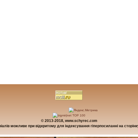
© 2013-2018, www.schyrec.com
алів можливе при відкритому для індексування гіперпосиланні на сторінку