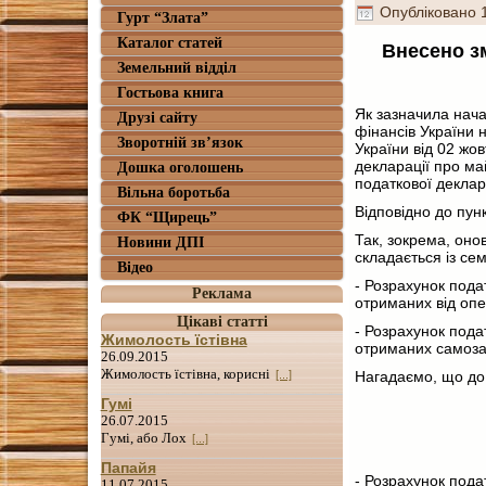
Опубліковано
Гурт “Злата”
Каталог статей
Внесено зм
Земельний відділ
Гостьова книга
Як зазначила нача
Друзі сайту
фінансів України 
Зворотній зв’язок
України від 02 жо
декларації про ма
Дошка оголошень
податкової деклар
Вільна боротьба
Відповідно до пун
ФК “Щирець”
Так, зокрема, оно
Новини ДПІ
складається із сем
Відео
- Розрахунок подат
Реклама
отриманих від опе
Цікаві статті
- Розрахунок подат
Жимолость їстівна
отриманих самоза
26.09.2015
Жимолость їстівна, корисні
[...]
Нагадаємо, що до 
Гумі
26.07.2015
Гумі, або Лох
[...]
Папайя
- Розрахунок подат
11.07.2015