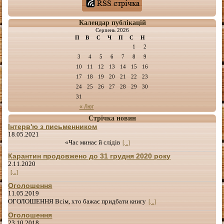
Календар публікацій
Серпень 2026
П
В
С
Ч
П
С
Н
1
2
3
4
5
6
7
8
9
10
11
12
13
14
15
16
17
18
19
20
21
22
23
24
25
26
27
28
29
30
31
« Лют
Стрічка новин
Інтерв'ю з письменником
18.05.2021
«Час минає й слідів
[...]
Карантин продовжено до 31 грудня 2020 року
2.11.2020
[...]
Оголошення
11.05.2019
ОГОЛОШЕННЯ Всім, хто бажає придбати книгу
[...]
Оголошення
23.10.2018