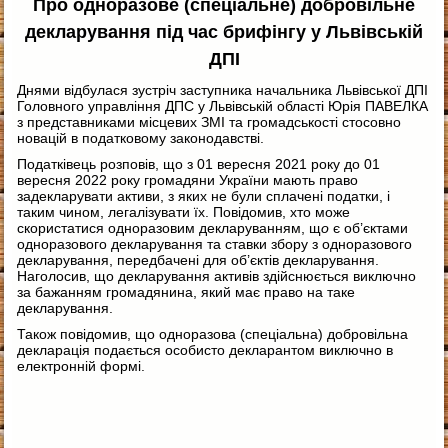
Про одноразове (спеціальне) добровільне
декларування під час брифінгу у Львівській
ДПІ
Днями відбулася зустріч заступника начальника Львівської ДПІ
Головного управління ДПС у Львівській області Юрія ПАВЕЛКА
з представниками місцевих ЗМІ та громадськості стосовно
новацій в податковому законодавстві.
Податківець розповів, що з 01 вересня 2021 року до 01
вересня 2022 року громадяни України мають право
задекларувати активи, з яких не були сплачені податки, і
таким чином, легалізувати їх. Повідомив, хто може
скористатися одноразовим декларуванням, щ
о
є об’єктами
одноразового декларування та ставки збору з одноразового
декларування, передбачені для об’єктів декларування.
Наголосив, що декларування активів здійснюється виключно
за бажанням громадянина, який має право на таке
декларування.
Також повідомив, що одноразова (спеціальна) добровільна
декларація подається особисто декларантом виключно в
електронній формі.