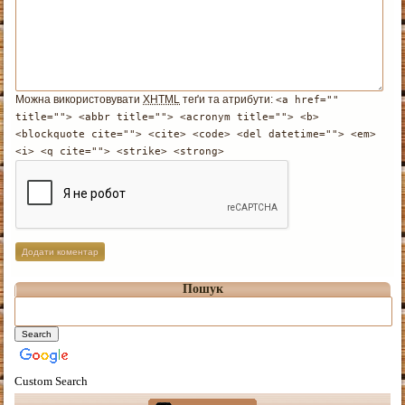
Можна використовувати
XHTML
теґи та атрибути:
<a href=""
title=""> <abbr title=""> <acronym title=""> <b>
<blockquote cite=""> <cite> <code> <del datetime=""> <em>
<i> <q cite=""> <strike> <strong>
Пошук
Custom Search