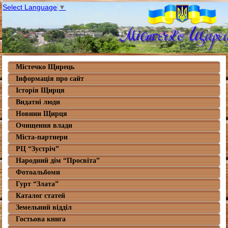
Select Language
▼
Містечко Щирець
Інформація про сайт
Історія Щирця
Видатні люди
Новини Щирця
Очищення влади
Міста-партнери
РЦ “Зустріч”
Народний дім “Просвіта”
Фотоальбоми
Гурт “Злата”
Каталог статей
Земельний відділ
Гостьова книга