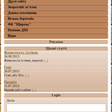
Друзі сайту
Зворотній зв’язок
Дошка оголошень
Вільна боротьба
ФК “Щирець”
Новини ДПІ
Відео
Реклама
Цікаві статті
Жимолость їстівна
26.09.2015
Жимолость їстівна, корисні
[...]
Гумі
26.07.2015
Гумі, або Лох
[...]
Папайя
11.07.2015
Папайя (або хлібне
[...]
Login
Лоґін