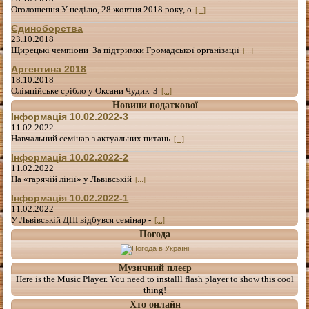
Оголошення У неділю, 28 жовтня 2018 року, о
[...]
Єдиноборства
23.10.2018
Щирецькі чемпіони За підтримки Громадської організації
[...]
Аргентина 2018
18.10.2018
Олімпійське срібло у Оксани Чудик З
[...]
Новини податкової
Інформація 10.02.2022-3
11.02.2022
Навчальний семінар з актуальних питань
[...]
Інформація 10.02.2022-2
11.02.2022
На «гарячій лінії» у Львівській
[...]
Інформація 10.02.2022-1
11.02.2022
У Львівській ДПІ відбувся семінар -
[...]
Погода
Музичний плеєр
Here is the Music Player. You need to installl flash player to show this cool
thing!
Хто онлайн