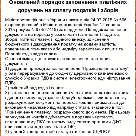
Оновлений порядок заповнення платіжних
доручень на сплату податків і зборів
Міністерство фінансів України наказом від 24.07.2015 № 666
(зареєстрований в Міністерстві юстиції України 12 серпня
2015 року за N 974/27419) затверджено Порядок заповнення
документів на переказ у разі сплати (стягнення) податків,
зборів, митних платежів, єдиного внеску, здійснення
бюджетного відшкодування податку на додану вартість,
повернення помилково або надміру зарахованих коштів та
Перелік кодів видів сплати.
Основні зміни, що стосуються заповнення платіжних
документів:
1) доданий приклад заповнення поля “Призначення платежу”
у разі перерахування до бюджету Державною казначейською
службою України ПДВ в системі електронного адміністрування
ПДВ;
2) змінений ряд кодів і їх назв;
3) встановлено, що за наявності у платника податків/платника
єдиного внеску податкового боргу/недоїмки з єдиного внеску,
розрахунковий документ на переказ коштів приймається до
виконання незалежно від напряму сплати, вказаного в полі
“Призначення платежу” розрахункового документа. При цьому
зарахування коштів відбувається в порядку черговості,
встановленому ПКУ та такому виду сплати органами ДФС
присвоюється код виду сплати 140;
4) у полі 3 тепер не треба вказувати код по ЄДРПОУ