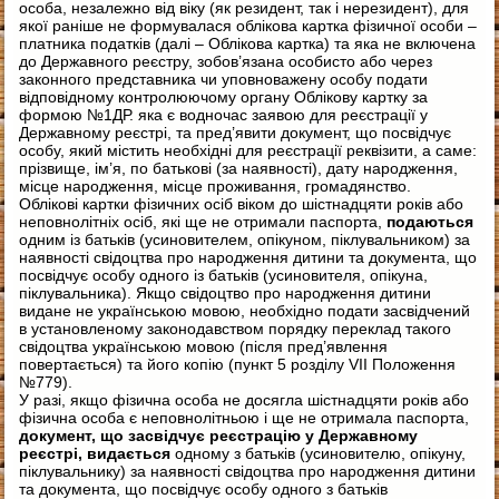
особа, незалежно від віку (як резидент, так і нерезидент), для
якої раніше не формувалася облікова картка фізичної особи –
платника податків (далі – Облікова картка) та яка не включена
до Державного реєстру, зобов’язана особисто або через
законного представника чи уповноважену особу подати
відповідному контролюючому органу Облікову картку за
формою №1ДР. яка є водночас заявою для реєстрації у
Державному реєстрі, та пред’явити документ, що посвідчує
особу, який містить необхідні для реєстрації реквізити, а саме:
прізвище, ім’я, по батькові (за наявності), дату народження,
місце народження, місце проживання, громадянство.
Облікові картки фізичних осіб віком до шістнадцяти років або
неповнолітніх осіб, які ще не отримали паспорта,
подаються
одним із батьків (усиновителем, опікуном, піклувальником) за
наявності свідоцтва про народження дитини та документа, що
посвідчує особу одного із батьків (усиновителя, опікуна,
піклувальника). Якщо свідоцтво про народження дитини
видане не українською мовою, необхідно подати засвідчений
в установленому законодавством порядку переклад такого
свідоцтва українською мовою (після пред’явлення
повертається) та його копію (пункт 5 розділу VII Положення
№779).
У разі, якщо фізична особа не досягла шістнадцяти років або
фізична особа є неповнолітньою і ще не отримала паспорта,
документ, що засвідчує реєстрацію у Державному
реєстрі, видається
одному з батьків (усиновителю, опікуну,
піклувальнику) за наявності свідоцтва про народження дитини
та документа, що посвідчує особу одного з батьків