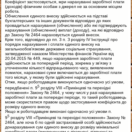
Коефіцієнт застосовується, мри нарахуванні заробітної плати
(доходів) фізичним особам з джерел не за основним місцем
робота.
Обчислення єдиного внеску здійснюється на підставі
бухгалтерських та інших документів відповідно до яких
провадиться нарахування (обчислення) або які підтверджують
нарахування (обчислення) виплат (доходу), на які відповідно
до Закону № 2464 нараховується єдиний внесок.
Крім того, відповідно до пп. 3 п. З розділу IV Інструкції про
порядок нарахування і сплати єдиного внеску на
загальнообов’язкове державне соціальне страхування,
затвердженої наказом Міністерства фінансів України від
20.04.2015 № 449, якщо нарахування заробітної плати
здійснюється за попередній період, зокрема у зв’язку з
уточненням кількості відпрацьованого часу, виявленням
помилок, нараховані суми включаються до заробітної плати
того місяця, у якому були здійснені нарахування.
Отже, якщо роботодавцем виконуються одночасно усі умови,
5
передбачені п. 9
розділу VIII «Прикінцеві та перехідні
положення» Закону № 2464, у чому числі у разі нарахування
заробітної плати за попередні періоди, то такий роботодавець
може скористатися правом щодо застосування коефіцієнта до
розміру єдиного внеску.
Якщо ж роботодавцем виконані одночасно усі умови п.
5
9
розділу VIII «Прикінцеві та перехідні положення» Закону №
2464, але хоча б по одній застрахованій особі здійснюється
донарахування сум єдиного внеску до розміру мінімальної
заробітної плати (виключенням є лікарняні, відпускні та