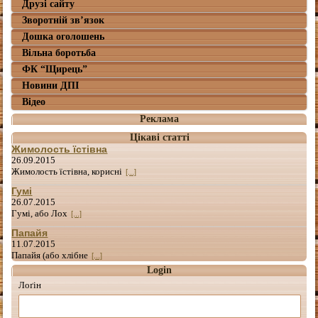
Друзі сайту
Зворотній зв’язок
Дошка оголошень
Вільна боротьба
ФК “Щирець”
Новини ДПІ
Відео
Реклама
Цікаві статті
Жимолость їстівна
26.09.2015
Жимолость їстівна, корисні
[...]
Гумі
26.07.2015
Гумі, або Лох
[...]
Папайя
11.07.2015
Папайя (або хлібне
[...]
Login
Лоґін