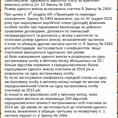
сумісництвом, одержують заробітну плату за фактично
виконану роботу (ст. 19 Закону № 108).
Розмір єдиного внеску встановлено статтею 8 Закону № 2464.
5
При цьому п. 9
розділу VIII «Прикінцеві та перехідні
положення» Закону № 2464 визначено, що по 31 грудня 2015
року при нарахуванні заробітної плати (доходів) фізичним
особам та/або при нарахуванні винагороди за цивільно-
правовими договорами, допомоги по тимчасовій
непрацездатності та допомоги у зв’язку з вагітністю та
пологами розмір єдиного внеску, встановлений частиною
п’ятою та абзацом другим частини шостої ст. 8 Закону № 2464
для роботодавців, застосовується з коефіцієнтом, якщо
платником виконуються одночасно такі умови:
а) база нарахування єдиного внеску в розрахунку на одну
застраховану особу в звітному місяці збільшилась на 20 і
більше відсотків порівняно з середньомісячною базою
нарахування єдиного внеску платника за 2014 рік в
розрахунку на одну застраховану особу;
б) після застосування коефіцієнта середній платіж на одну
застраховану особу в звітному місяці складе не менше ніж
середньомісячний платіж на одну застраховану особу
платника за 2014 рік;
в) кількість застрахованих осіб у звітному місяці, яким
нараховані виплати не перевищує 200 відсотків,
середньомісячної кількості застрахованих осіб платника за
2014 рік. Ця умова не застосовується до платників єдиного
внеску, визначених в абзацах третьому та четвертому п. 1
частини першої ст. 4 Закону № 2464.