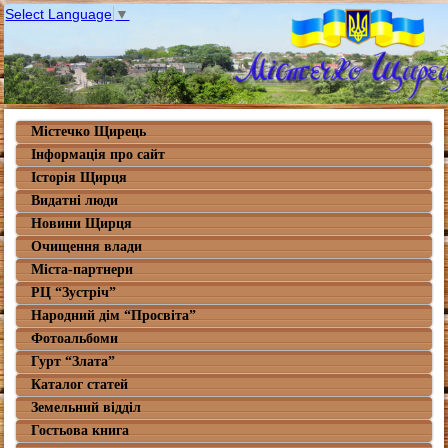
Select Language
▼
Містечко Щирець
Інформація про сайт
Історія Щирця
Видатні люди
Новини Щирця
Очищення влади
Міста-партнери
РЦ “Зустріч”
Народний дім “Просвіта”
Фотоальбоми
Гурт “Злата”
Каталог статей
Земельний відділ
Гостьова книга