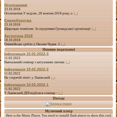
Оголошення
23.10.2018
Оголошення У неділю, 28 жовтня 2018 року, о
[...]
Єдиноборства
23.10.2018
Щирецькі чемпіони За підтримки Громадської організації
[...]
Аргентина 2018
18.10.2018
Олімпійське срібло у Оксани Чудик З
[...]
Новини податкової
Інформація 10.02.2022-3
11.02.2022
Навчальний семінар з актуальних питань
[...]
Інформація 10.02.2022-2
11.02.2022
На «гарячій лінії» у Львівській
[...]
Інформація 10.02.2022-1
11.02.2022
У Львівській ДПІ відбувся семінар -
[...]
Погода
Музичний плеєр
Here is the Music Player. You need to installl flash player to show this cool