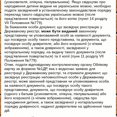
(усиновителя, опікуна, піклувальника). Якщо свідоцтво про
народження дитини видане не українською мовою, необхідно
подати засвідчений в установленому законодавством порядку
переклад такого свідоцтва українською мовою (після
пред’явлення повертається) та його копію (пункт 14 розділу
VII Положення №779).
За бажанням особи документ, що засвідчує реєстрацію у
Державному реєстрі,
може бути виданий
законному
представнику чи уповноваженій особі за наявності документа,
що посвідчує особу такого представника, та документа, що
посвідчує особу довірителя, або його ксерокопії (з чітким
зображенням), а також довіреності, засвідченої у
нотаріальному порядку, на видачу такого документа (після
пред’явлення повертається) та її копії (пунк 11 розділу VII
Положення №779).
Отже, подати відповідному контролюючому органу Облікову
картку за формою №1ДР, яка є водночас заявою для
реєстрації у Державному реєстрі, та отримати документ, що
засвідчує реєстрацію неповнолітньої особи у Державному
реєстрі, може законний представник чи уповноважена особа
за наявності документа, що посвідчує особу такого
представника, документа, що посвідчує особу довірителя
(одного з батьків (усиновителя, опікуна, піклувальника) або
його ксерокопії (з чітким зображенням), свідоцтва про
народження дитини, а також засвідченої у нотаріальному
порядку довіреності, наданої довірителем на здійснення таких
дій.