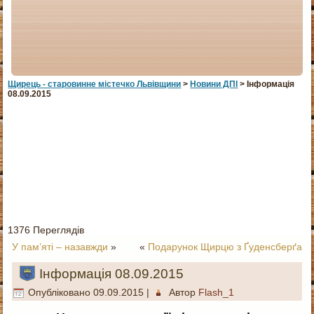
Щирець - старовинне мiстечко Львiвщини
>
Новини ДПІ
> Інформація
08.09.2015
1376 Переглядів
У пам’яті – назавжди
»
«
Подарунок Щирцю з Ґуденсберґа
Інформація 08.09.2015
Опубліковано
09.09.2015
|
Автор
Flash_1