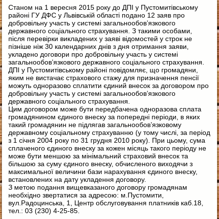
Станом на 1 вересня 2015 року до ДПІ у Пустомитівському
районі ГУ ДФС у Львівській області подано 12 заяв про
добровільну участь у системі загальнообов’язкового
державного соціального страхування. З такими особами,
після перевірки викладених у заяві відомостей у строк не
пізніше ніж 30 календарних днів з дня отримання заяви,
укладено договори про добровільну участь у системі
загальнообов’язкового державного соціального страхування.
ДПІ у Пустомитівському районі повідомляє, що громадяни,
яким не вистачає страхового стажу для призначення пенсії
можуть одноразово сплатити єдиний внесок за договором про
добровільну участь у системі загальнообов’язкового
державного соціального страхування.
Цим договором може бути передбачена одноразова сплата
громадянином єдиного внеску за попередні періоди, в яких
такий громадянин не підлягав загальнообов’язковому
державному соціальному страхуванню (у тому числі, за період
з 1 січня 2004 року по 31 грудня 2010 року). При цьому, сума
сплаченого єдиного внеску за кожен місяць такого періоду не
може бути меншою за мінімальний страховий внесок та
більшою за суму єдиного внеску, обчисленого виходячи з
максимальної величини бази нарахування єдиного внеску,
встановлених на дату укладення договору.
З метою подання вищевказаного договору громадянам
необхідно звертатися за адресою: м.Пустомити,
вул.Радоцинська, 1, Центр обслуговування платників каб.18,
тел.: 03 (230) 4-25-85.