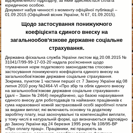
відокремленого підрозділу, за який здійснюється сплата
юридичною особою.
Документ набув чинності з моменту офіційної публікації –
01.09.2015 (Офіційний вісник України, N 67, 01.09.2015).
Щодо застосування понижуючого
коефіцієнта єдиного внеску на
загальнообов’язкове державне соціальне
страхування.
Державна фіскальна служба України листом від 20.08.2015 №
31041/7/99-99-17-03-20 надала роз’яснення щодо
тлумачення норм податкового законодавства стосовно
застосування понижуючого коефіцієнта єдиного внеску на
загальнообов’язкове державне соціальне страхування.
Зокрема, пунктом 1 частини першої ст. 7 Закону України від 08
липня 2010 року №2464-VI «Про збір та облік єдиного внеску
на загальнообов’язкове державне соціальне страхування»
(далі – Закон № 2464) передбачено, що базою нарахування
єдиного внеску для роботодавців та найманих працівників є
сума нарахованої кожній застрахованій особі заробітної плати
за видами виплат, які включають основну та додаткову
заробітну плату, інші заохочувальні та компенсаційні виплати,
у тому числі в натуральній формі, що визначаються відповідно
до Закону України від 24 березня 1995 року № 108/95-ВР
«Про оплату праці». Працівники, які працюють за