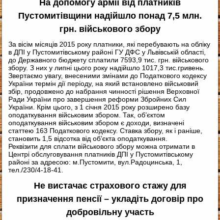
На допомогу армії від платників
Пустомитівщини надійшло понад 7,5 млн.
грн. військового збору
За вісім місяців 2015 року платники, які перебувають на обліку
в ДПІ у Пустомитівському районі ГУ ДФС у Львівській області,
до Державного бюджету сплатили 7593,9 тис. грн. військового
збору. З них у липні цього року надійшло 1017,3 тис.гривень.
Звертаємо увагу, внесеними змінами до Податкового кодексу
України термін дії періоду, на який встановлено військовий
збір, продовжено до набрання чинності рішення Верховної
Ради України про завершення реформи Збройних Сил
України. Крім цього, з 1 січня 2015 року розширено базу
оподаткування військовим збором. Так, об’єктом
оподаткування військовим збором є доходи, визначені
статтею 163 Податкового кодексу. Ставка збору, як і раніше,
становить 1,5 відсотка від об’єкта оподаткування.
Реквізити для сплати військового збору можна отримати в
Центрі обслуговування платників ДПІ у Пустомитівському
районі за адресою: м.Пустомити, вул.Радоцинська, 1,
тел./230/4-18-41.
Не вистачає страхового стажу для
призначення пенсії – укладіть договір про
добровільну участь