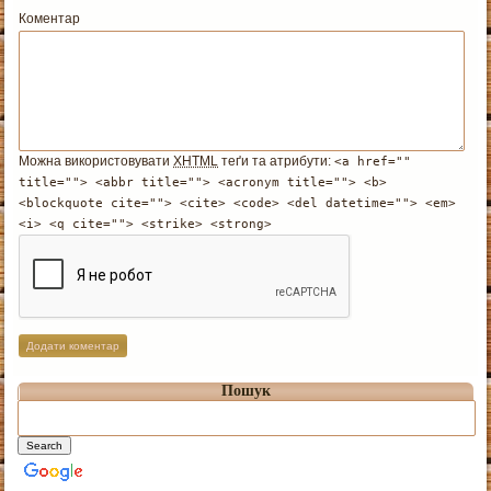
Коментар
Можна використовувати
XHTML
теґи та атрибути:
<a href=""
title=""> <abbr title=""> <acronym title=""> <b>
<blockquote cite=""> <cite> <code> <del datetime=""> <em>
<i> <q cite=""> <strike> <strong>
Пошук