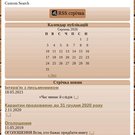
Custom Search
Календар публікацій
Серпень 2026
П
В
С
Ч
П
С
Н
1
2
3
4
5
6
7
8
9
10
11
12
13
14
15
16
17
18
19
20
21
22
23
24
25
26
27
28
29
30
31
« Лют
Стрічка новин
Інтерв'ю з письменником
18.05.2021
«Час минає й слідів
[...]
Карантин продовжено до 31 грудня 2020 року
2.11.2020
[...]
Оголошення
11.05.2019
ОГОЛОШЕННЯ Всім, хто бажає придбати книгу
[...]