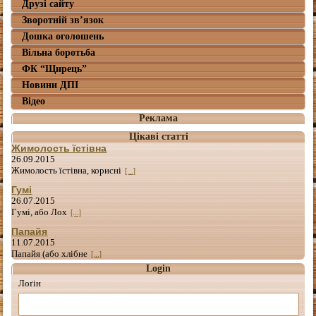
Друзі сайту
Зворотній зв’язок
Дошка оголошень
Вільна боротьба
ФК “Щирець”
Новини ДПІ
Відео
Реклама
Цікаві статті
Жимолость їстівна
26.09.2015
Жимолость їстівна, корисні
[...]
Гумі
26.07.2015
Гумі, або Лох
[...]
Папайя
11.07.2015
Папайя (або хлібне
[...]
Login
Лоґін