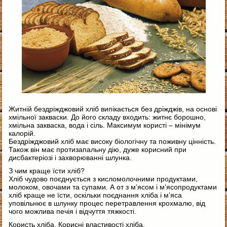
Житній бездріжджовий хліб випікається без дріжджів, на основі
хмільної закваски. До його складу входить: житнє борошно,
хмільна закваска, вода і сіль. Максимум користі – мінімум
калорій.
Бездріжджовий хліб має високу біологічну та поживну цінність.
Також він має протизапальну дію, дуже корисний при
дисбактеріозі і захворюванні шлунка.
З чим краще їсти хліб?
Хліб чудово поєднується з кисломолочними продуктами,
молоком, овочами та супами. А от з м’ясом і м’ясопродуктами
хліб краще не їсти, оскільки поєднання хліба і м’яса
уповільнює в шлунку процес перетравлення крохмалю, від
чого можлива печія і відчуття тяжкості.
Користь хліба. Корисні властивості хліба.