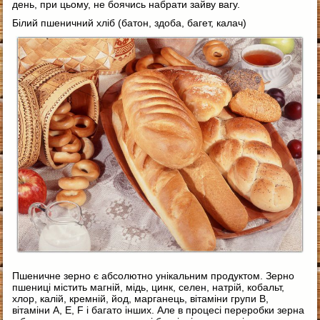
день, при цьому, не боячись набрати зайву вагу.
Білий пшеничний хліб (батон, здоба, багет, калач)
Пшеничне зерно є абсолютно унікальним продуктом. Зерно
пшениці містить магній, мідь, цинк, селен, натрій, кобальт,
хлор, калій, кремній, йод, марганець, вітаміни групи В,
вітаміни А, Е, F і багато інших. Але в процесі переробки зерна