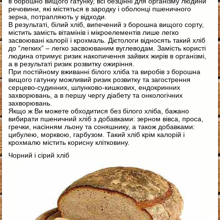
в борошно вищого гатунку, всі безцінні для організму людини
речовини, які містяться в зародку і оболонці пшеничного
зерна, потрапляють у відходи.
В результаті, білий хліб, випечений з борошна вищого сорту,
містить замість вітамінів і мікроелементів лише легко
засвоювані калорії і крохмаль. Дієтологи відносять такий хліб
до “легких” – легко засвоюваним вуглеводам. Замість користі
людина отримує ризик накопичення зайвих жирів в організмі,
а в результаті ризик розвитку ожиріння.
При постійному вживанні білого хліба та виробів з борошна
вищого гатунку можливий ризик розвитку та загострення
серцево-судинних, шлунково-кишкових, ендокринних
захворювань, а в першу чергу діабету та онкологічних
захворювань.
Якщо ж Ви можете обходитися без білого хліба, бажано
вибирати пшеничний хліб з добавками: зерном вівса, проса,
гречки, насінням льону та соняшнику, а також добавками:
цибулею, морквою, гарбузом. Такий хліб крім калорій і
крохмалю містить корисну клітковину.
Чорний і сірий хліб