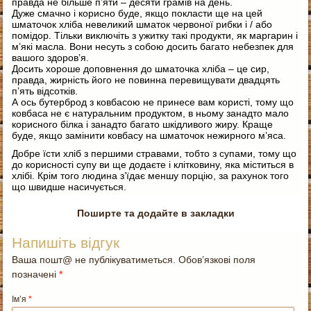
правда не більше п’яти – десяти грамів на день.
Дуже смачно і корисно буде, якщо покласти ще на цей
шматочок хліба невеликий шматок червоної рибки і / або
помідор. Тільки виключіть з ужитку такі продукти, як маргарин і
м’які масла. Вони несуть з собою досить багато небезпек для
вашого здоров’я.
Досить хороше доповнення до шматочка хліба – це сир,
правда, жирність його не повинна перевищувати двадцять
п’ять відсотків.
А ось бутерброд з ковбасою не принесе вам користі, тому що
ковбаса не є натуральним продуктом, в ньому занадто мало
корисного білка і занадто багато шкідливого жиру. Краще
буде, якщо замінити ковбасу на шматочок нежирного м’яса.
Добре їсти хліб з першими стравами, тобто з супами, тому що
до корисності супу ви ще додаєте і клітковину, яка міститься в
хлібі. Крім того людина з’їдає меншу порцію, за рахунок того
що швидше насичується.
Поширте та додайте в закладки
Напишіть відгук
Ваша пошт@ не публікуватиметься. Обов’язкові поля
позначені
*
Ім’я
*