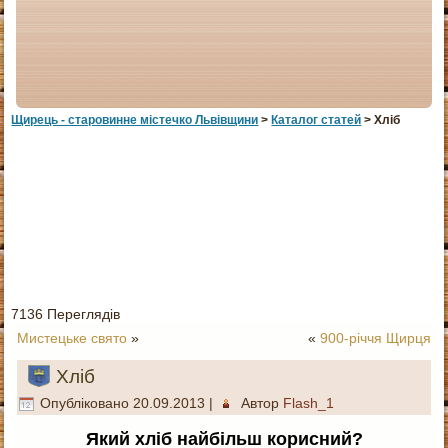
Щирець - старовинне мiстечко Львiвщини
>
Каталог статей
> Хліб
7136 Переглядів
Мистецьке свято
»
«
900-річчя Щирця
Хліб
Опубліковано
20.09.2013
|
Автор
Flash_1
Який хліб найбільш корисний?