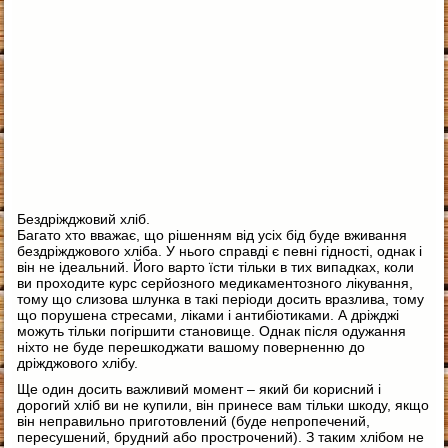
Бездріжджовий хліб.
Багато хто вважає, що рішенням від усіх бід буде вживання
бездріжджового хліба. У нього справді є певні гідності, однак і
він не ідеальний. Його варто їсти тільки в тих випадках, коли
ви проходите курс серйозного медикаментозного лікування,
тому що слизова шлунка в такі періоди досить вразлива, тому
що порушена стресами, ліками і антибіотиками. А дріжджі
можуть тільки погіршити становище. Однак після одужання
ніхто не буде перешкоджати вашому поверненню до
дріжджового хлібу.
Ще один досить важливий момент – який би корисний і
дорогий хліб ви не купили, він принесе вам тільки шкоду, якщо
він неправильно приготовлений (буде непропечений,
пересушений, брудний або прострочений). З таким хлібом не