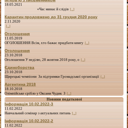
Інтерв'ю з письменником
18.05.2021
«Час минає й слідів
[...]
Карантин продовжено до 31 грудня 2020 року
2.11.2020
[...]
Оголошення
11.05.2019
ОГОЛОШЕННЯ Всім, хто бажає придбати книгу
[...]
Оголошення
23.10.2018
Оголошення У неділю, 28 жовтня 2018 року, о
[...]
Єдиноборства
23.10.2018
Щирецькі чемпіони За підтримки Громадської організації
[...]
Аргентина 2018
18.10.2018
Олімпійське срібло у Оксани Чудик З
[...]
Новини податкової
Інформація 10.02.2022-3
11.02.2022
Навчальний семінар з актуальних питань
[...]
Інформація 10.02.2022-2
11.02.2022