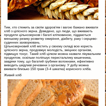
Тим, хто стежить за своїм здоров’ям і вагою бажано вживати
хліб з цілісного зерна. Доведено, що люди, що вживають
продукти цільнозернові і багаті клітковиною, піддаються
меншому ризику розвитку ожиріння, діабету, раку і серцево-
судинних захворювань.
Цільнозерновий хліб містить у своєму складі всю користь
цілісного зерна, продовжує молодість, зміцнює організм,
підвищує тонус. Такий хліб цілком можна назвати лікувальним
продуктом, оскільки поліпшує перистальтику кишечника,
завдяки тому, що багатий грубими волокнами, ефективно
виводить шкідливі речовини з організму. У добу можна
вживати близько 150 грам (3-4 шматка) корисного хліба.
Живий хліб