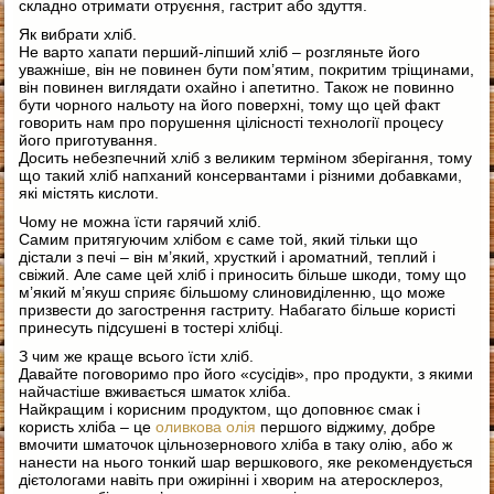
складно отримати отруєння, гастрит або здуття.
Як вибрати хліб.
Не варто хапати перший-ліпший хліб – розгляньте його
уважніше, він не повинен бути пом’ятим, покритим тріщинами,
він повинен виглядати охайно і апетитно. Також не повинно
бути чорного нальоту на його поверхні, тому що цей факт
говорить нам про порушення цілісності технології процесу
його приготування.
Досить небезпечний хліб з великим терміном зберігання, тому
що такий хліб напханий консервантами і різними добавками,
які містять кислоти.
Чому не можна їсти гарячий хліб.
Самим притягуючим хлібом є саме той, який тільки що
дістали з печі – він м’який, хрусткий і ароматний, теплий і
свіжий. Але саме цей хліб і приносить більше шкоди, тому що
м’який м’якуш сприяє більшому слиновиділенню, що може
призвести до загострення гастриту. Набагато більше користі
принесуть підсушені в тостері хлібці.
З чим же краще всього їсти хліб.
Давайте поговоримо про його «сусідів», про продукти, з якими
найчастіше вживається шматок хліба.
Найкращим і корисним продуктом, що доповнює смак і
користь хліба – це
оливкова олія
першого віджиму, добре
вмочити шматочок цільнозернового хліба в таку олію, або ж
нанести на нього тонкий шар вершкового, яке рекомендується
дієтологами навіть при ожирінні і хворим на атеросклероз,