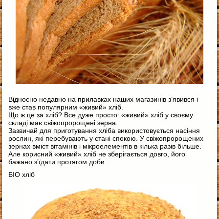
Відносно недавно на прилавках наших магазинів з’явився і
вже став популярним «живий» хліб.
Що ж це за хліб? Все дуже просто: «живий» хліб у своєму
складі має свіжопророщені зерна.
Зазвичай для приготування хліба використовується насіння
рослин, які перебувають у стані спокою. У свіжопророщених
зернах вміст вітамінів і мікроелементів в кілька разів більше.
Але корисний «живий» хліб не зберігається довго, його
бажано з’їдати протягом доби.
БІО хліб