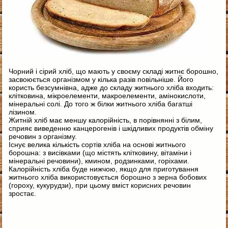
Чорний і сірий хліб, що мають у своєму складі житнє борошно,
засвоюється організмом у кілька разів повільніше. Його
користь безсумнівна, адже до складу житнього хліба входить:
клітковина, мікроелементи, макроелементи, амінокислоти,
мінеральні солі. До того ж білки житнього хліба багатші
лізином.
Житній хліб має меншу калорійність, в порівнянні з білим,
сприяє виведенню канцерогенів і шкідливих продуктів обміну
речовин з організму.
Існує велика кількість сортів хліба на основі житнього
борошна: з висівками (що містять клітковину, вітаміни і
мінеральні речовини), кмином, родзинками, горіхами.
Калорійність хліба буде нижчою, якщо для приготування
житнього хліба використовується борошно з зерна бобових
(гороху, кукурудзи), при цьому вміст корисних речовин
зростає.