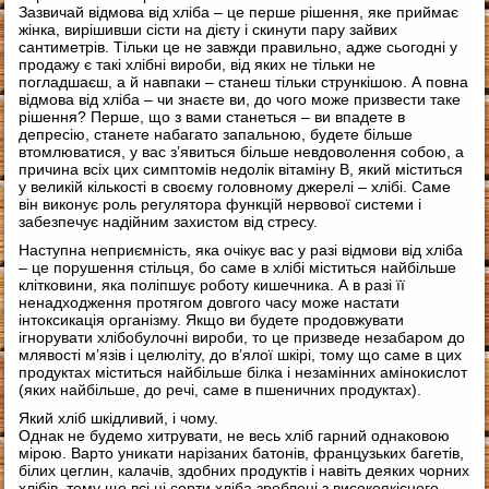
Зазвичай відмова від хліба – це перше рішення, яке приймає
жінка, вирішивши сісти на дієту і скинути пару зайвих
сантиметрів. Тільки це не завжди правильно, адже сьогодні у
продажу є такі хлібні вироби, від яких не тільки не
погладшаєш, а й навпаки – станеш тільки стрункішою. А повна
відмова від хліба – чи знаєте ви, до чого може призвести таке
рішення? Перше, що з вами станеться – ви впадете в
депресію, станете набагато запальною, будете більше
втомлюватися, у вас з’явиться більше невдоволення собою, а
причина всіх цих симптомів недолік вітаміну В, який міститься
у великій кількості в своєму головному джерелі – хлібі. Саме
він виконує роль регулятора функцій нервової системи і
забезпечує надійним захистом від стресу.
Наступна неприємність, яка очікує вас у разі відмови від хліба
– це порушення стільця, бо саме в хлібі міститься найбільше
клітковини, яка поліпшує роботу кишечника. А в разі її
ненадходження протягом довгого часу може настати
інтоксикація організму. Якщо ви будете продовжувати
ігнорувати хлібобулочні вироби, то це призведе незабаром до
млявості м’язів і целюліту, до в’ялої шкірі, тому що саме в цих
продуктах міститься найбільше білка і незамінних амінокислот
(яких найбільше, до речі, саме в пшеничних продуктах).
Який хліб шкідливий, і чому.
Однак не будемо хитрувати, не весь хліб гарний однаковою
мірою. Варто уникати нарізаних батонів, французьких багетів,
білих цеглин, калачів, здобних продуктів і навіть деяких чорних
хлібів, тому що всі ці сорти хліба зроблені з високоякісного,