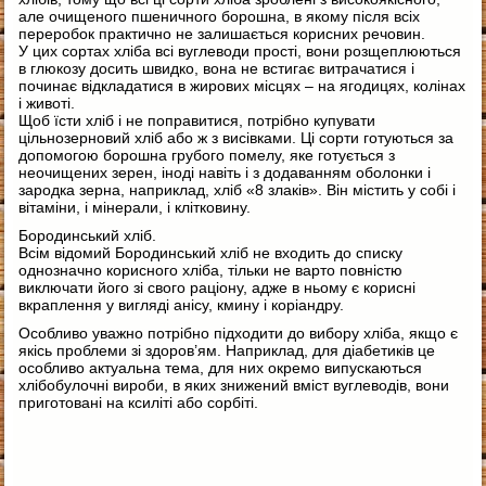
але очищеного пшеничного борошна, в якому після всіх
переробок практично не залишається корисних речовин.
У цих сортах хліба всі вуглеводи прості, вони розщеплюються
в глюкозу досить швидко, вона не встигає витрачатися і
починає відкладатися в жирових місцях – на ягодицях, колінах
і животі.
Щоб їсти хліб і не поправитися, потрібно купувати
цільнозерновий хліб або ж з висівками. Ці сорти готуються за
допомогою борошна грубого помелу, яке готується з
неочищених зерен, іноді навіть і з додаванням оболонки і
зародка зерна, наприклад, хліб «8 злаків». Він містить у собі і
вітаміни, і мінерали, і клітковину.
Бородинський хліб.
Всім відомий Бородинський хліб не входить до списку
однозначно корисного хліба, тільки не варто повністю
виключати його зі свого раціону, адже в ньому є корисні
вкраплення у вигляді анісу, кмину і коріандру.
Особливо уважно потрібно підходити до вибору хліба, якщо є
якісь проблеми зі здоров’ям. Наприклад, для діабетиків це
особливо актуальна тема, для них окремо випускаються
хлібобулочні вироби, в яких знижений вміст вуглеводів, вони
приготовані на ксиліті або сорбіті.