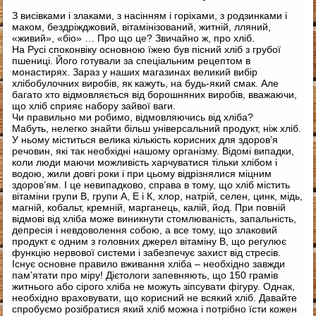
З висівками і злаками, з насінням і горіхами, з родзинками і
маком, бездріжджовий, вітамінізований, житній, лляний,
«живий», «біо» … Про що це? Звичайно ж, про хліб.
На Русі споконвіку основною їжею був пісний хліб з грубої
пшениці. Його готували за спеціальним рецептом в
монастирях. Зараз у наших магазинах великий вибір
хлібобулочних виробів, як кажуть, на будь-який смак. Але
багато хто відмовляється від борошняних виробів, вважаючи,
що хліб сприяє набору зайвої ваги.
Чи правильно ми робимо, відмовляючись від хліба?
Мабуть, нелегко знайти більш універсальний продукт, ніж хліб.
У ньому міститься велика кількість корисних для здоров’я
речовин, які так необхідні нашому організму. Відомі випадки,
коли люди маючи можливість харчуватися тільки хлібом і
водою, жили довгі роки і при цьому відрізнялися міцним
здоров’ям. І це невипадково, справа в тому, що хліб містить
вітаміни групи В, групи А, Е і К, хлор, натрій, селен, цинк, мідь,
магній, кобальт, кремній, марганець, калій, йод. При повній
відмові від хліба може виникнути стомлюваність, запальність,
депресія і невдоволення собою, а все тому, що злаковий
продукт є одним з головних джерел вітаміну В, що регулює
функцію нервової системи і забезпечує захист від стресів.
Існує основне правило вживання хліба – необхідно завжди
пам’ятати про міру! Дієтологи запевняють, що 150 грамів
житнього або сірого хліба не можуть зіпсувати фігуру. Однак,
необхідно враховувати, що корисний не всякий хліб. Давайте
спробуємо розібратися який хліб можна і потрібно їсти кожен