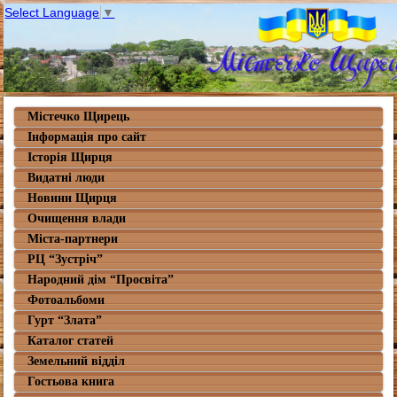
Select Language
▼
Містечко Щирець
Інформація про сайт
Історія Щирця
Видатні люди
Новини Щирця
Очищення влади
Міста-партнери
РЦ “Зустріч”
Народний дім “Просвіта”
Фотоальбоми
Гурт “Злата”
Каталог статей
Земельний відділ
Гостьова книга