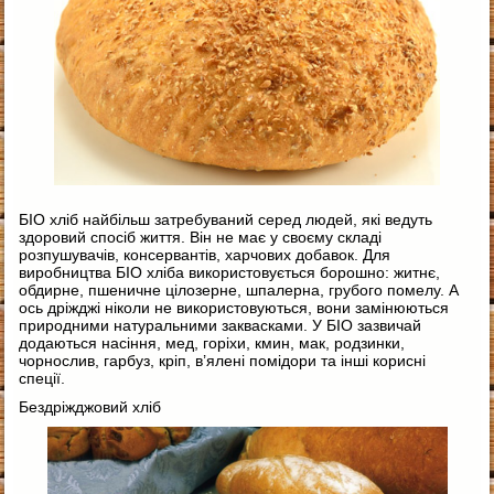
БІО хліб найбільш затребуваний серед людей, які ведуть
здоровий спосіб життя. Він не має у своєму складі
розпушувачів, консервантів, харчових добавок. Для
виробництва БІО хліба використовується борошно: житнє,
обдирне, пшеничне цілозерне, шпалерна, грубого помелу. А
ось дріжджі ніколи не використовуються, вони замінюються
природними натуральними заквасками. У БІО зазвичай
додаються насіння, мед, горіхи, кмин, мак, родзинки,
чорнослив, гарбуз, кріп, в’ялені помідори та інші корисні
спеції.
Бездріжджовий хліб