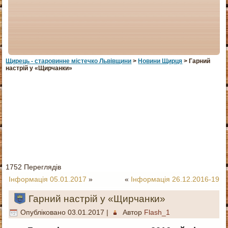
Щирець - старовинне мiстечко Львiвщини
>
Новини Щирця
> Гарний
настрій у «Щирчанки»
1752 Переглядів
Інформація 05.01.2017
»
«
Інформація 26.12.2016-19
Гарний настрій у «Щирчанки»
Опубліковано
03.01.2017
|
Автор
Flash_1