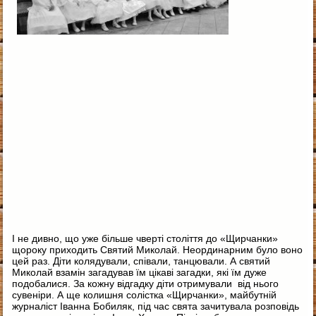
І не дивно, що уже більше чверті століття до «Щирчанки»
щороку приходить Святий Миколай. Неординарним було воно
цей раз. Діти колядували, співали, танцювали. А святий
Миколай взамін загадував їм цікаві загадки, які їм дуже
подобалися. За кожну відгадку діти отримували від нього
сувеніри. А ще колишня солістка «Щирчанки», майбутній
журналіст Іванна Бобиляк, під час свята зачитувала розповідь