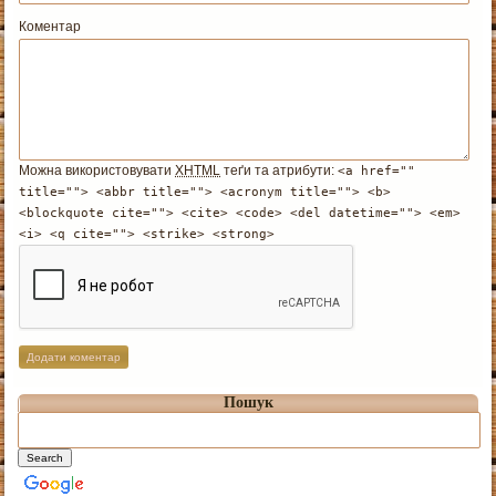
Коментар
Можна використовувати
XHTML
теґи та атрибути:
<a href=""
title=""> <abbr title=""> <acronym title=""> <b>
<blockquote cite=""> <cite> <code> <del datetime=""> <em>
<i> <q cite=""> <strike> <strong>
Пошук