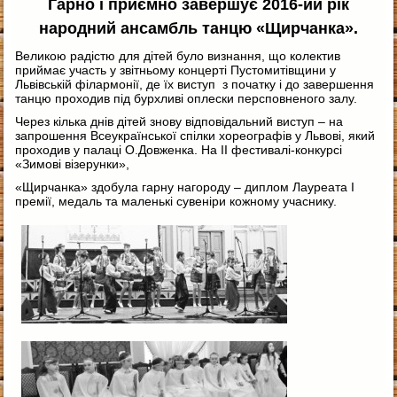
Гарно і приємно завершує 2016-ий рік
народний ансамбль танцю «Щирчанка».
Великою радістю для дітей було визнання, що колектив
приймає участь у звітньому концерті Пустомитівщини у
Львівській філармонії, де їх виступ з початку і до завершення
танцю проходив під бурхливі оплески персповненого залу.
Через кілька днів дітей знову відповідальний виступ – на
запрошення Всеукраїнської спілки хореографів у Львові, який
проходив у палаці О.Довженка. На ІІ фестивалі-конкурсі
«Зимові візерунки»,
«Щирчанка» здобула гарну нагороду – диплом Лауреата І
премії, медаль та маленькі сувеніри кожному учаснику.