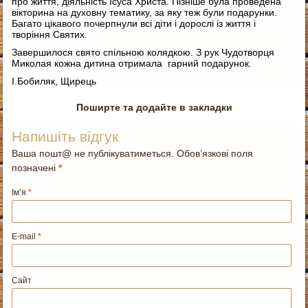
про життя, діяльність Ісуса Христа. Пізніше
була проведена
вікторина на духовну тематику, за яку теж були подарунки.
Багато цікавого почерпнули всі діти і дорослі із життя і
творіння Святих.
Завершилося свято спільною колядкою. З рук Чудотворця
Миколая кожна дитина отримала гарний подарунок.
І.Бобиляк, Щирець
Поширте та додайте в закладки
Напишіть відгук
Ваша пошт@ не публікуватиметься. Обов’язкові поля
позначені
*
Ім’я
*
E-mail
*
Сайт