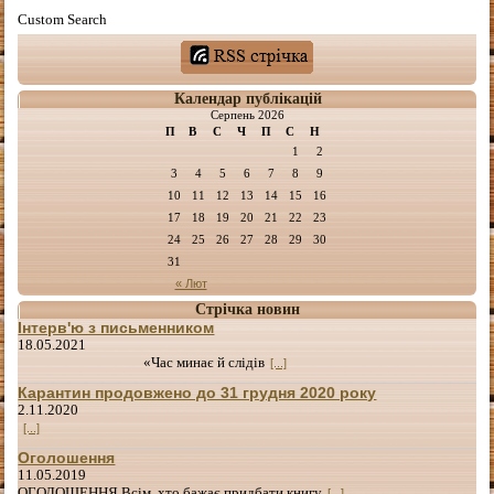
Custom Search
Календар публікацій
Серпень 2026
П
В
С
Ч
П
С
Н
1
2
3
4
5
6
7
8
9
10
11
12
13
14
15
16
17
18
19
20
21
22
23
24
25
26
27
28
29
30
31
« Лют
Стрічка новин
Інтерв'ю з письменником
18.05.2021
«Час минає й слідів
[...]
Карантин продовжено до 31 грудня 2020 року
2.11.2020
[...]
Оголошення
11.05.2019
ОГОЛОШЕННЯ Всім, хто бажає придбати книгу
[...]