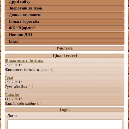
Друзі сайту
Зворотній зв’язок
Дошка оголошень
Вільна боротьба
ФК “Щирець”
Новини ДПІ
Відео
Реклама
Цікаві статті
Жимолость їстівна
26.09.2015
Жимолость їстівна, корисні
[...]
Гумі
26.07.2015
Гумі, або Лох
[...]
Папайя
11.07.2015
Папайя (або хлібне
[...]
Login
Лоґін