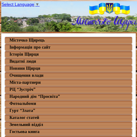
Select Language
▼
Містечко Щирець
Інформація про сайт
Історія Щирця
Видатні люди
Новини Щирця
Очищення влади
Міста-партнери
РЦ “Зустріч”
Народний дім “Просвіта”
Фотоальбоми
Гурт “Злата”
Каталог статей
Земельний відділ
Гостьова книга