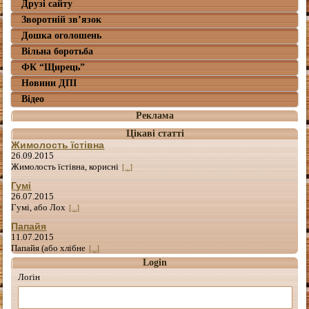
Друзі сайту
Зворотній зв’язок
Дошка оголошень
Вільна боротьба
ФК “Щирець”
Новини ДПІ
Відео
Реклама
Цікаві статті
Жимолость їстівна
26.09.2015
Жимолость їстівна, корисні
[...]
Гумі
26.07.2015
Гумі, або Лох
[...]
Папайя
11.07.2015
Папайя (або хлібне
[...]
Login
Лоґін