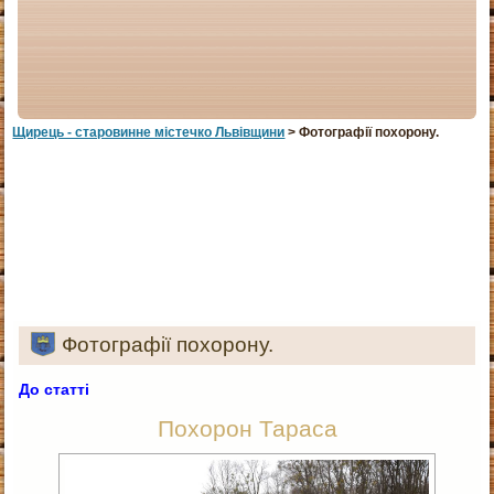
Щирець - старовинне мiстечко Львiвщини
> Фотографії похорону.
Фотографії похорону.
До статті
Похорон Тараса