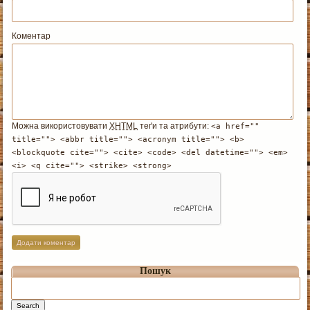
Коментар
Можна використовувати
XHTML
теґи та атрибути:
<a href=""
title=""> <abbr title=""> <acronym title=""> <b>
<blockquote cite=""> <cite> <code> <del datetime=""> <em>
<i> <q cite=""> <strike> <strong>
Пошук