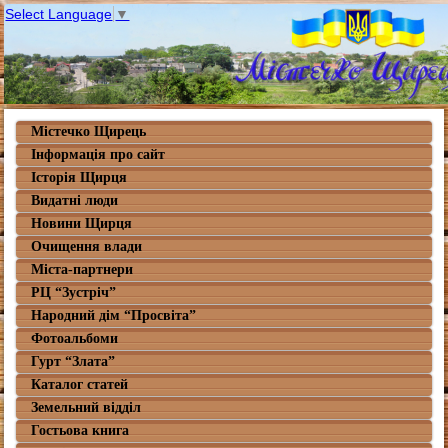
Select Language
▼
Містечко Щирець
Інформація про сайт
Історія Щирця
Видатні люди
Новини Щирця
Очищення влади
Міста-партнери
РЦ “Зустріч”
Народний дім “Просвіта”
Фотоальбоми
Гурт “Злата”
Каталог статей
Земельний відділ
Гостьова книга