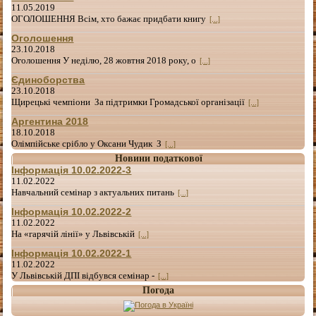
11.05.2019
ОГОЛОШЕННЯ Всім, хто бажає придбати книгу
[...]
Оголошення
23.10.2018
Оголошення У неділю, 28 жовтня 2018 року, о
[...]
Єдиноборства
23.10.2018
Щирецькі чемпіони За підтримки Громадської організації
[...]
Аргентина 2018
18.10.2018
Олімпійське срібло у Оксани Чудик З
[...]
Новини податкової
Інформація 10.02.2022-3
11.02.2022
Навчальний семінар з актуальних питань
[...]
Інформація 10.02.2022-2
11.02.2022
На «гарячій лінії» у Львівській
[...]
Інформація 10.02.2022-1
11.02.2022
У Львівській ДПІ відбувся семінар -
[...]
Погода