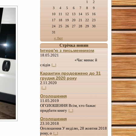
1
2
3
4
5
6
7
8
9
10
11
12
13
14
15
16
17
18
19
20
21
22
23
24
25
26
27
28
29
30
31
« Лют
Стрічка новин
Інтерв'ю з письменником
18.05.2021
«Час минає й
слідів
[...]
Карантин продовжено до 31
грудня 2020 року
2.11.2020
[...]
Оголошення
11.05.2019
ОГОЛОШЕННЯ Всім, хто бажає
придбати книгу
[...]
Оголошення
23.10.2018
Оголошення У неділю, 28 жовтня 2018
року, о
[...]