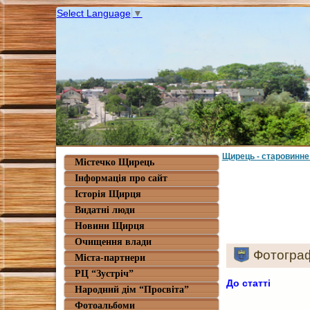
Select Language
▼
Щирець - старовинне
Містечко Щирець
Інформація про сайт
Історія Щирця
Видатні люди
Новини Щирця
Очищення влади
Фотограф
Міста-партнери
РЦ “Зустріч”
До статті
Народний дім “Просвіта”
Фотоальбоми