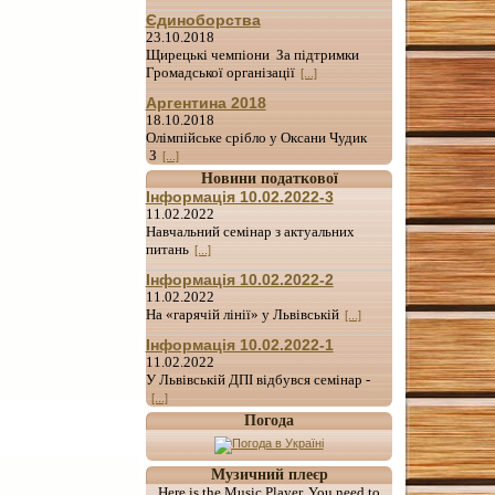
Єдиноборства
23.10.2018
Щирецькі чемпіони За підтримки
Громадської організації
[...]
Аргентина 2018
18.10.2018
Олімпійське срібло у Оксани Чудик
З
[...]
Новини податкової
Інформація 10.02.2022-3
11.02.2022
Навчальний семінар з актуальних
питань
[...]
Інформація 10.02.2022-2
11.02.2022
На «гарячій лінії» у Львівській
[...]
Інформація 10.02.2022-1
11.02.2022
У Львівській ДПІ відбувся семінар -
[...]
Погода
Музичний плеєр
Here is the Music Player. You need to