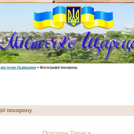
 мiстечко Львiвщини
> Фотографії похорону.
ії похорону.
Похорон Тараса