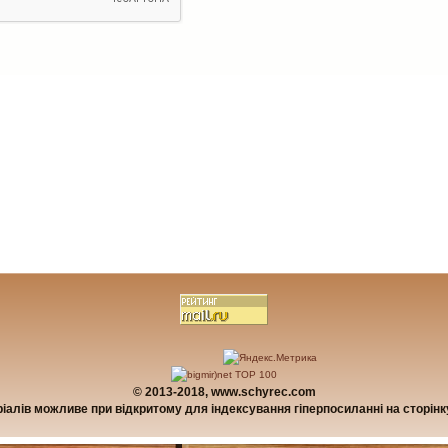
© 2013-2018, www.schyrec.com
алів можливе при відкритому для індексування гіперпосиланні на сторінку