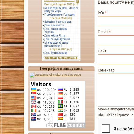
Ваша пошт@ не пу
Ім’я
*
E-mail
*
Сайт
Географія відвідувань
Коментар
Можна використовув
<b> <blockquote c