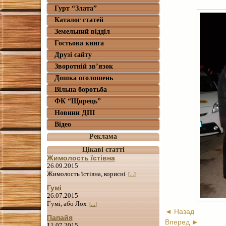
Гурт “Злата”
Каталог статей
Земельний відділ
Гостьова книга
Друзі сайту
Зворотній зв’язок
Дошка оголошень
Вільна боротьба
ФК “Щирець”
Новини ДПІ
Відео
Реклама
Цікаві статті
Жимолость їстівна
26.09.2015
Жимолость їстівна, корисні
[...]
Гумі
26.07.2015
Гумі, або Лох
[...]
◄ Назад
Папайя
Вперед ►
11.07.2015