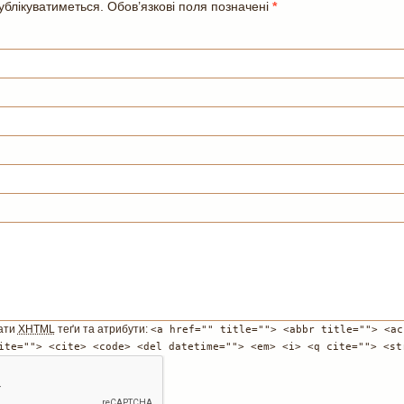
блікуватиметься. Обов’язкові поля позначені
*
ати
XHTML
теґи та атрибути:
<a href="" title=""> <abbr title=""> <ac
ite=""> <cite> <code> <del datetime=""> <em> <i> <q cite=""> <st