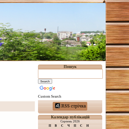
Пошук
Custom Search
Календар публікацій
Серпень 2026
П
В
С
Ч
П
С
Н