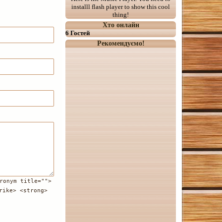
installl flash player to show this cool
thing!
Хто онлайн
6 Гостей
Рекомендуємо!
ronym title="">
rike> <strong>