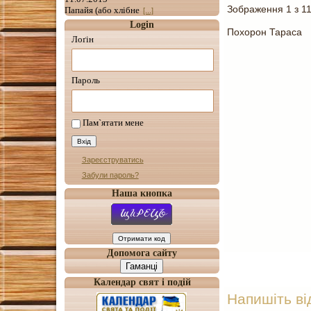
Зображення 1 з 1
Папайя (або хлібне
[...]
Login
Похорон Тараса
Лоґін
Пароль
Пам`ятати мене
Зареєструватись
Забули пароль?
Наша кнопка
Допомога сайту
Гаманці
Календар свят і подій
Напишіть ві