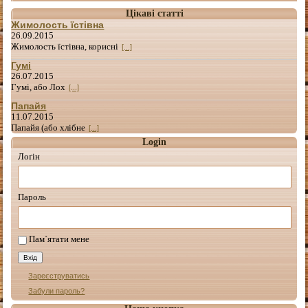
Цікаві статті
Жимолость їстівна
26.09.2015
Жимолость їстівна, корисні
[...]
Гумі
26.07.2015
Гумі, або Лох
[...]
Папайя
11.07.2015
Папайя (або хлібне
[...]
Login
Лоґін
Пароль
Пам`ятати мене
Зареєструватись
Забули пароль?