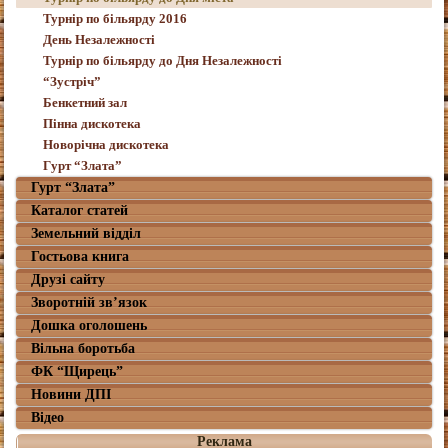
Турнір по більярду 2016
День Незалежності
Турнір по більярду до Дня Незалежності
“Зустріч”
Бенкетний зал
Пінна дискотека
Новорічна дискотека
Гурт “Злата”
Гурт “Злата”
Каталог статей
Земельний відділ
Гостьова книга
Друзі сайту
Зворотній зв’язок
Дошка оголошень
Вільна боротьба
ФК “Щирець”
Новини ДПІ
Відео
Реклама