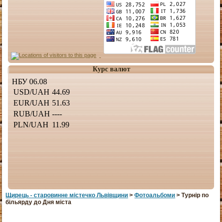
Курс валют
Щирець - старовинне мiстечко Львiвщини
>
Фотоальбоми
> Турнір по
більярду до Дня міста