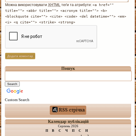
Можна використовувати
XHTML
теґи та атрибути:
<a href=""
title=""> <abbr title=""> <acronym title=""> <b>
<blockquote cite=""> <cite> <code> <del datetime=""> <em>
<i> <q cite=""> <strike> <strong>
Пошук
Custom Search
Календар публікацій
Серпень 2026
П
В
С
Ч
П
С
Н
1
2