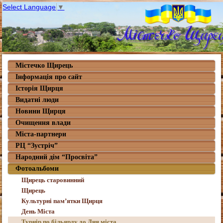
Select Language
▼
Містечко Щирець
Інформація про сайт
Історія Щирця
Видатні люди
Новини Щирця
Очищення влади
Міста-партнери
РЦ “Зустріч”
Народний дім “Просвіта”
Фотоальбоми
Щирець старовинний
Щирець
Культурні пам’ятки Щирця
День Міста
Турнір по більярду до Дня міста