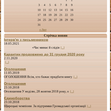
3
4
5
6
7
8
9
10
11
12
13
14
15
16
17
18
19
20
21
22
23
24
25
26
27
28
29
30
31
« Лют
Стрічка новин
Інтерв'ю з письменником
18.05.2021
«Час минає й слідів
[...]
Карантин продовжено до 31 грудня 2020 року
2.11.2020
[...]
Оголошення
11.05.2019
ОГОЛОШЕННЯ Всім, хто бажає придбати книгу
[...]
Оголошення
23.10.2018
Оголошення У неділю, 28 жовтня 2018 року, о
[...]
Єдиноборства
23.10.2018
Щирецькі чемпіони За підтримки Громадської організації
[...]