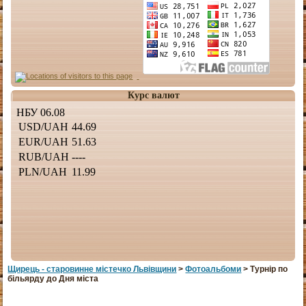
Курс валют
Щирець - старовинне мiстечко Львiвщини
>
Фотоальбоми
> Турнір по
більярду до Дня міста