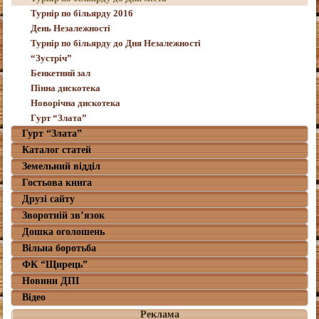
Турнір по більярду 2016
День Незалежності
Турнір по більярду до Дня Незалежності
“Зустріч”
Бенкетний зал
Пінна дискотека
Новорічна дискотека
Гурт “Злата”
Гурт “Злата”
Каталог статей
Земельний відділ
Гостьова книга
Друзі сайту
Зворотній зв’язок
Дошка оголошень
Вільна боротьба
ФК “Щирець”
Новини ДПІ
Відео
Реклама