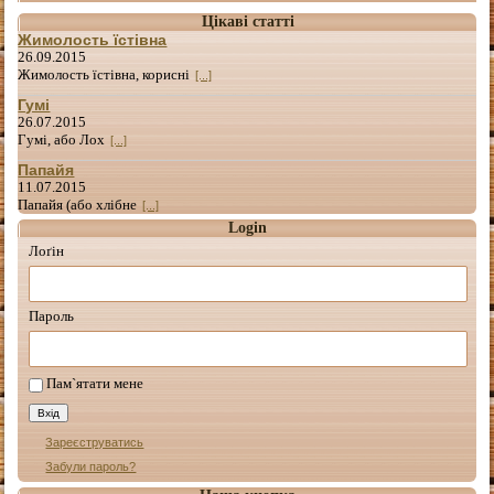
Цікаві статті
Жимолость їстівна
26.09.2015
Жимолость їстівна, корисні
[...]
Гумі
26.07.2015
Гумі, або Лох
[...]
Папайя
11.07.2015
Папайя (або хлібне
[...]
Login
Лоґін
Пароль
Пам`ятати мене
Зареєструватись
Забули пароль?