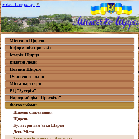
Select Language
▼
Містечко Щирець
Інформація про сайт
Історія Щирця
Видатні люди
Новини Щирця
Очищення влади
Міста-партнери
РЦ “Зустріч”
Народний дім “Просвіта”
Фотоальбоми
Щирець старовинний
Щирець
Культурні пам’ятки Щирця
День Міста
Турнір по більярду до Дня міста