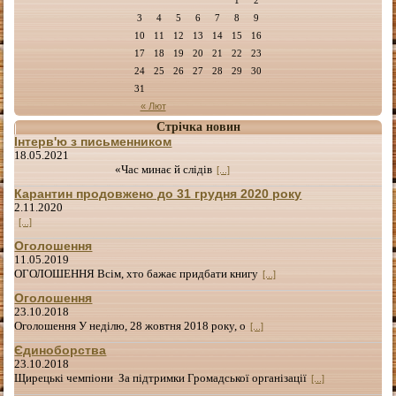
3
4
5
6
7
8
9
10
11
12
13
14
15
16
17
18
19
20
21
22
23
24
25
26
27
28
29
30
31
« Лют
Стрічка новин
Інтерв'ю з письменником
18.05.2021
«Час минає й слідів
[...]
Карантин продовжено до 31 грудня 2020 року
2.11.2020
[...]
Оголошення
11.05.2019
ОГОЛОШЕННЯ Всім, хто бажає придбати книгу
[...]
Оголошення
23.10.2018
Оголошення У неділю, 28 жовтня 2018 року, о
[...]
Єдиноборства
23.10.2018
Щирецькі чемпіони За підтримки Громадської організації
[...]