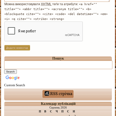
Можна використовувати
XHTML
теґи та атрибути:
<a href=""
title=""> <abbr title=""> <acronym title=""> <b>
<blockquote cite=""> <cite> <code> <del datetime=""> <em>
<i> <q cite=""> <strike> <strong>
Пошук
Custom Search
Календар публікацій
Серпень 2026
П
В
С
Ч
П
С
Н
1
2