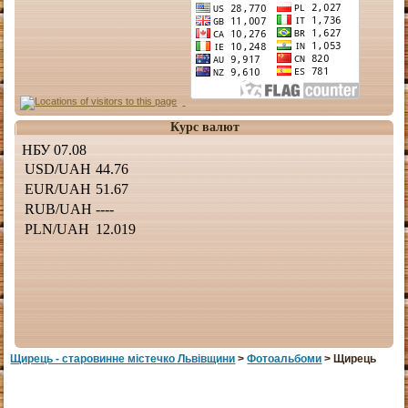
Курс валют
Щирець - старовинне мiстечко Львiвщини
>
Фотоальбоми
> Щирець