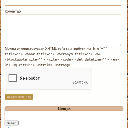
Коментар
Можна використовувати
XHTML
теґи та атрибути:
<a href=""
title=""> <abbr title=""> <acronym title=""> <b>
<blockquote cite=""> <cite> <code> <del datetime=""> <em>
<i> <q cite=""> <strike> <strong>
Пошук