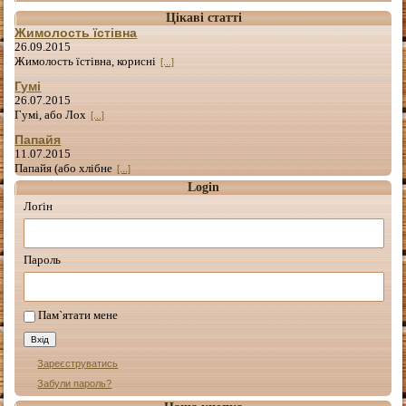
Цікаві статті
Жимолость їстівна
26.09.2015
Жимолость їстівна, корисні
[...]
Гумі
26.07.2015
Гумі, або Лох
[...]
Папайя
11.07.2015
Папайя (або хлібне
[...]
Login
Лоґін
Пароль
Пам`ятати мене
Зареєструватись
Забули пароль?