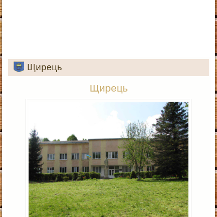
Щирець
Щирець