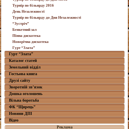
Турнір по більярду 2016
День Незалежності
Турнір по більярду до Дня Незалежності
“Зустріч”
Бенкетний зал
Пінна дискотека
Новорічна дискотека
Гурт “Злата”
Гурт “Злата”
Каталог статей
Земельний відділ
Гостьова книга
Друзі сайту
Зворотній зв’язок
Дошка оголошень
Вільна боротьба
ФК “Щирець”
Новини ДПІ
Відео
Реклама