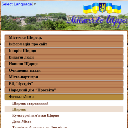
Select Language
▼
Містечко Щирець
Інформація про сайт
Історія Щирця
Видатні люди
Новини Щирця
Очищення влади
Міста-партнери
РЦ “Зустріч”
Народний дім “Просвіта”
Фотоальбоми
Щирець старовинний
Щирець
Культурні пам’ятки Щирця
День Міста
Турнір по більярду до Дня міста