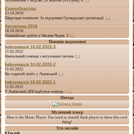
Оголошення У неділю, 28 жовтня 2018 року, о
[...]
Єдиноборства
23.10.2018
Щирецькі чемпіони За підтримки Громадської організації
[...]
Аргентина 2018
18.10.2018
Олімпійське срібло у Оксани Чудик З
[...]
Новини податкової
Інформація 10.02.2022-3
11.02.2022
Навчальний семінар з актуальних питань
[...]
Інформація 10.02.2022-2
11.02.2022
На «гарячій лінії» у Львівській
[...]
Інформація 10.02.2022-1
11.02.2022
У Львівській ДПІ відбувся семінар -
[...]
Погода
Музичний плеєр
Here is the Music Player. You need to installl flash player to show this cool
thing!
Хто онлайн
8 Гостей