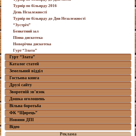
Турнір по більярду 2016
День Незалежності
Турнір по більярду до Дня Незалежності
“Зустріч”
Бенкетний зал
Пінна дискотека
Новорічна дискотека
Гурт “Злата”
Гурт “Злата”
Каталог статей
Земельний відділ
Гостьова книга
Друзі сайту
Зворотній зв’язок
Дошка оголошень
Вільна боротьба
ФК “Щирець”
Новини ДПІ
Відео
Реклама