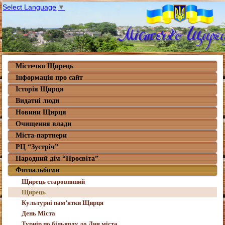
Select Language
▼
Містечко Щирець
Інформація про сайт
Історія Щирця
Видатні люди
Новини Щирця
Очищення влади
Міста-партнери
РЦ “Зустріч”
Народний дім “Просвіта”
Фотоальбоми
Щирець старовинний
Щирець
Культурні пам’ятки Щирця
День Міста
Турнір по більярду до Дня міста