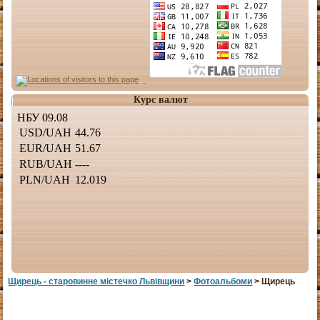
Курс валют
Щирець - старовинне мiстечко Львiвщини
>
Фотоальбоми
> Щирець