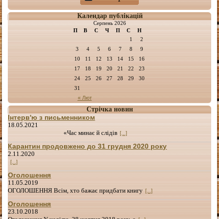
Календар публікацій
Серпень 2026
П
В
С
Ч
П
С
Н
1
2
3
4
5
6
7
8
9
10
11
12
13
14
15
16
17
18
19
20
21
22
23
24
25
26
27
28
29
30
31
« Лют
Стрічка новин
Інтерв'ю з письменником
18.05.2021
«Час минає й слідів
[...]
Карантин продовжено до 31 грудня 2020 року
2.11.2020
[...]
Оголошення
11.05.2019
ОГОЛОШЕННЯ Всім, хто бажає придбати книгу
[...]
Оголошення
23.10.2018