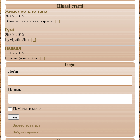
Цікаві статті
Жимолость їстівна
26.09.2015
Жимолость їстівна, корисні
[...]
Гумі
26.07.2015
Гумі, або Лох
[...]
Папайя
11.07.2015
Папайя (або хлібне
[...]
Login
Лоґін
Пароль
Пам`ятати мене
Зареєструватись
Забули пароль?