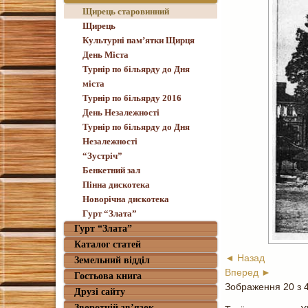
Щирець старовинний
Щирець
Культурні пам’ятки Щирця
День Міста
Турнір по більярду до Дня
міста
Турнір по більярду 2016
День Незалежності
Турнір по більярду до Дня
Незалежності
“Зустріч”
Бенкетний зал
Пінна дискотека
Новорічна дискотека
Гурт “Злата”
Гурт “Злата”
Каталог статей
◄ Назад
Земельний відділ
Вперед ►
Гостьова книга
Зображення 20 з 
Друзі сайту
Зворотній зв’язок