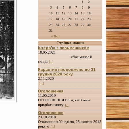
1
2
3
4
5
6
7
8
9
10
11
12
13
14
15
16
17
18
19
20
21
22
23
24
25
26
27
28
29
30
31
« Лют
Стрічка новин
Інтерв'ю з письменником
18.05.2021
«Час минає й
слідів
[...]
Карантин продовжено до 31
грудня 2020 року
2.11.2020
[...]
Оголошення
11.05.2019
ОГОЛОШЕННЯ Всім, хто бажає
придбати книгу
[...]
Оголошення
23.10.2018
Оголошення У неділю, 28 жовтня 2018
року, о
[...]