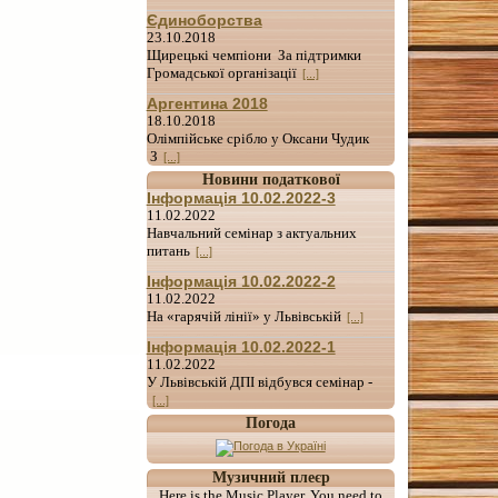
Єдиноборства
23.10.2018
Щирецькі чемпіони За підтримки
Громадської організації
[...]
Аргентина 2018
18.10.2018
Олімпійське срібло у Оксани Чудик
З
[...]
Новини податкової
Інформація 10.02.2022-3
11.02.2022
Навчальний семінар з актуальних
питань
[...]
Інформація 10.02.2022-2
11.02.2022
На «гарячій лінії» у Львівській
[...]
Інформація 10.02.2022-1
11.02.2022
У Львівській ДПІ відбувся семінар -
[...]
Погода
Музичний плеєр
Here is the Music Player. You need to