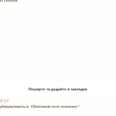
I століття
Поширте та додайте в закладки
дгук
блікуватиметься. Обов’язкові поля позначені
*