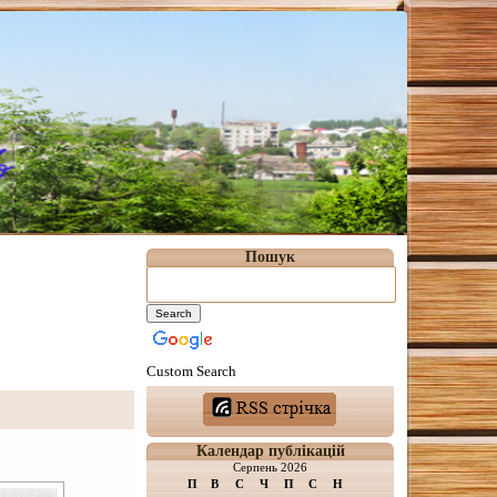
Пошук
Custom Search
Календар публікацій
Серпень 2026
П
В
С
Ч
П
С
Н