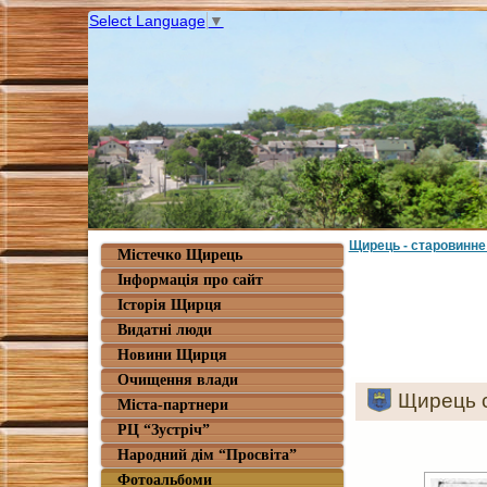
Select Language
▼
Щирець - старовинне
Містечко Щирець
Інформація про сайт
Історія Щирця
Видатні люди
Новини Щирця
Очищення влади
Щирець 
Міста-партнери
РЦ “Зустріч”
Народний дім “Просвіта”
Фотоальбоми