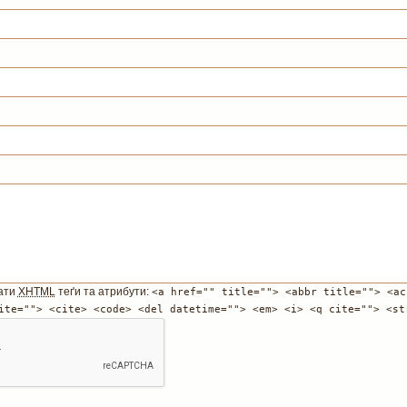
ати
XHTML
теґи та атрибути:
<a href="" title=""> <abbr title=""> <ac
ite=""> <cite> <code> <del datetime=""> <em> <i> <q cite=""> <st