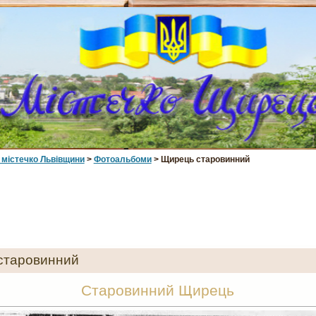
 мiстечко Львiвщини
>
Фотоальбоми
> Щирець старовинний
старовинний
Старовинний Щирець