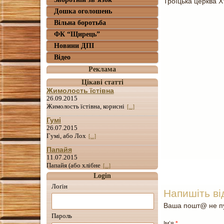
Троїцька церква XV
Дошка оголошень
Вільна боротьба
ФК “Щирець”
Новини ДПІ
Відео
Реклама
Цікаві статті
Жимолость їстівна
26.09.2015
Жимолость їстівна, корисні
[...]
Гумі
26.07.2015
Гумі, або Лох
[...]
Папайя
11.07.2015
Папайя (або хлібне
[...]
Login
Лоґін
Напишіть ві
Ваша пошт@ не пу
Пароль
Ім’я
*