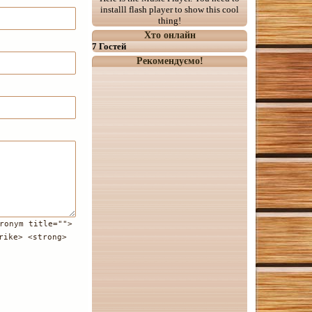
installl flash player to show this cool
thing!
Хто онлайн
7 Гостей
Рекомендуємо!
ronym title="">
rike> <strong>