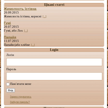
Цікаві статті
Жимолость їстівна
26.09.2015
Жимолость їстівна, корисні
[...]
Гумі
26.07.2015
Гумі, або Лох
[...]
Папайя
11.07.2015
Папайя (або хлібне
[...]
Login
Лоґін
Пароль
Пам`ятати мене
Зареєструватись
Забули пароль?