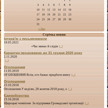
3
4
5
6
7
8
9
10
11
12
13
14
15
16
17
18
19
20
21
22
23
24
25
26
27
28
29
30
31
« Лют
Стрічка новин
Інтерв'ю з письменником
18.05.2021
«Час минає й слідів
[...]
Карантин продовжено до 31 грудня 2020 року
2.11.2020
[...]
Оголошення
11.05.2019
ОГОЛОШЕННЯ Всім, хто бажає придбати книгу
[...]
Оголошення
23.10.2018
Оголошення У неділю, 28 жовтня 2018 року, о
[...]
Єдиноборства
23.10.2018
Щирецькі чемпіони За підтримки Громадської організації
[...]