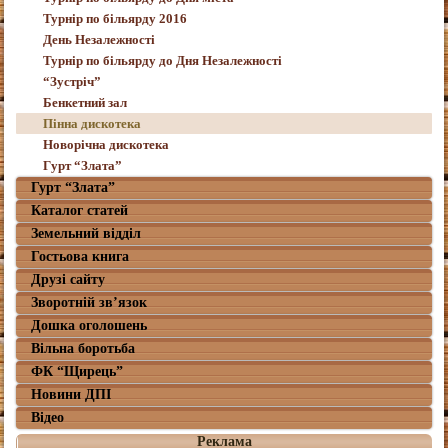
Турнір по більярду 2016
День Незалежності
Турнір по більярду до Дня Незалежності
“Зустріч”
Бенкетний зал
Пінна дискотека
Новорічна дискотека
Гурт “Злата”
Гурт “Злата”
Каталог статей
Земельний відділ
Гостьова книга
Друзі сайту
Зворотній зв’язок
Дошка оголошень
Вільна боротьба
ФК “Щирець”
Новини ДПІ
Відео
Реклама