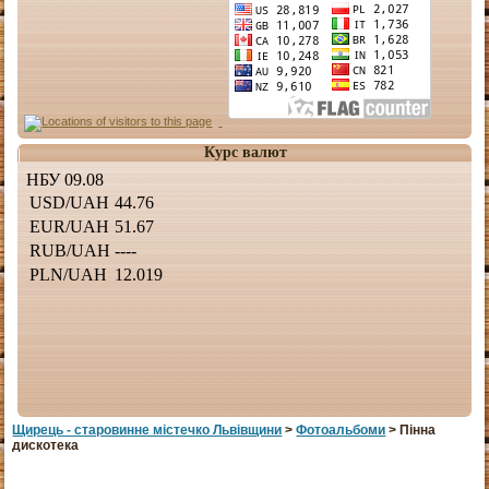
Курс валют
Щирець - старовинне мiстечко Львiвщини
>
Фотоальбоми
> Пінна
дискотека