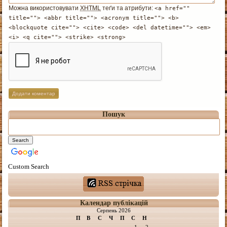
Можна використовувати
XHTML
теґи та атрибути:
<a href=""
title=""> <abbr title=""> <acronym title=""> <b>
<blockquote cite=""> <cite> <code> <del datetime=""> <em>
<i> <q cite=""> <strike> <strong>
Пошук
Custom Search
Календар публікацій
Серпень 2026
П
В
С
Ч
П
С
Н
1
2