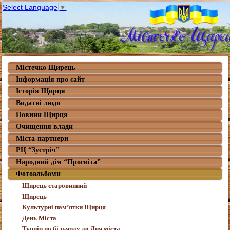
Select Language
▼
Містечко Щирець
Інформація про сайт
Історія Щирця
Видатні люди
Новини Щирця
Очищення влади
Міста-партнери
РЦ “Зустріч”
Народний дім “Просвіта”
Фотоальбоми
Щирець старовинний
Щирець
Культурні пам’ятки Щирця
День Міста
Турнір по більярду до Дня міста