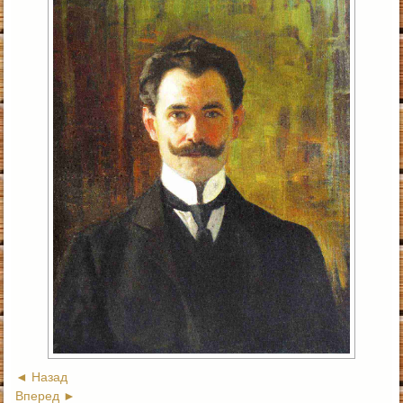
◄ Назад
Вперед ►