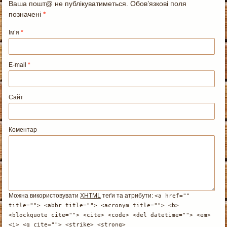
Ваша пошт@ не публікуватиметься. Обов’язкові поля
позначені
*
Ім’я
*
E-mail
*
Сайт
Коментар
Можна використовувати
XHTML
теґи та атрибути:
<a href=""
title=""> <abbr title=""> <acronym title=""> <b>
<blockquote cite=""> <cite> <code> <del datetime=""> <em>
<i> <q cite=""> <strike> <strong>