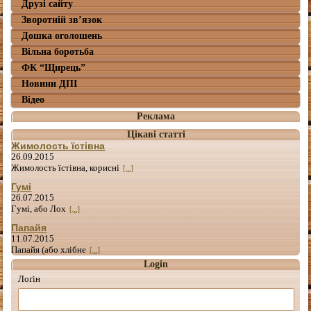
Друзі сайту
Зворотній зв’язок
Дошка оголошень
Вільна боротьба
ФК “Щирець”
Новини ДПІ
Відео
Реклама
Цікаві статті
Жимолость їстівна
26.09.2015
Жимолость їстівна, корисні
[...]
Гумі
26.07.2015
Гумі, або Лох
[...]
Папайя
11.07.2015
Папайя (або хлібне
[...]
Login
Лоґін