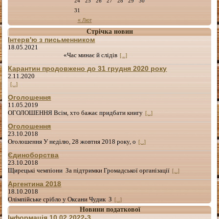
24
25
26
27
28
29
30
31
« Лют
Стрічка новин
Інтерв'ю з письменником
18.05.2021
«Час минає й слідів
[...]
Карантин продовжено до 31 грудня 2020 року
2.11.2020
[...]
Оголошення
11.05.2019
ОГОЛОШЕННЯ Всім, хто бажає придбати книгу
[...]
Оголошення
23.10.2018
Оголошення У неділю, 28 жовтня 2018 року, о
[...]
Єдиноборства
23.10.2018
Щирецькі чемпіони За підтримки Громадської організації
[...]
Аргентина 2018
18.10.2018
Олімпійське срібло у Оксани Чудик З
[...]
Новини податкової
Інформація 10.02.2022-3