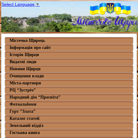
Select Language
▼
Містечко Щирець
Інформація про сайт
Історія Щирця
Видатні люди
Новини Щирця
Очищення влади
Міста-партнери
РЦ “Зустріч”
Народний дім “Просвіта”
Фотоальбоми
Гурт “Злата”
Каталог статей
Земельний відділ
Гостьова книга