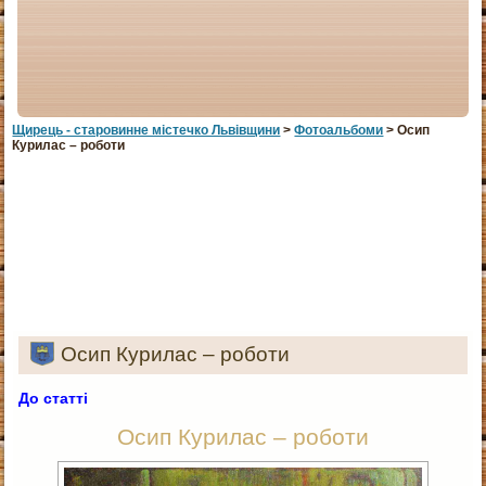
Щирець - старовинне мiстечко Львiвщини
>
Фотоальбоми
> Осип
Курилас – роботи
Осип Курилас – роботи
До статті
Осип Курилас – роботи