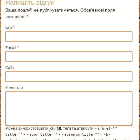
Напишіть відгук
Ваша пошт@ не публікуватиметься. Обов’язкові поля
позначені
*
Ім’я
*
E-mail
*
Сайт
Коментар
Можна використовувати
XHTML
теґи та атрибути:
<a href=""
title=""> <abbr title=""> <acronym title=""> <b>