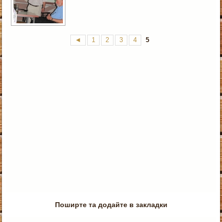
◄
1
2
3
4
5
Поширте та додайте в закладки