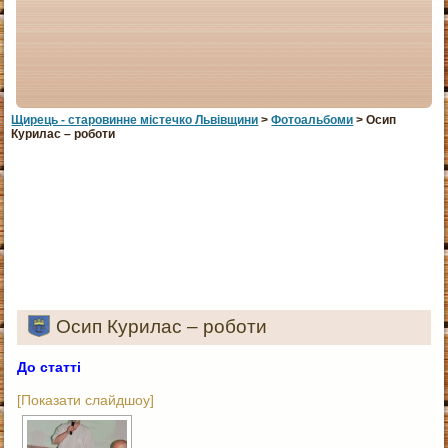
Щирець - старовинне мiстечко Львiвщини
>
Фотоальбоми
> Осип
Курилас – роботи
Осип Курилас – роботи
До статті
[Показати слайдшоу]