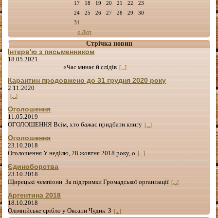
17
18
19
20
21
22
23
24
25
26
27
28
29
30
31
« Лют
Стрічка новин
Інтерв'ю з письменником
18.05.2021
«Час минає й слідів
[...]
Карантин продовжено до 31 грудня 2020 року
2.11.2020
[...]
Оголошення
11.05.2019
ОГОЛОШЕННЯ Всім, хто бажає придбати книгу
[...]
Оголошення
23.10.2018
Оголошення У неділю, 28 жовтня 2018 року, о
[...]
Єдиноборства
23.10.2018
Щирецькі чемпіони За підтримки Громадської організації
[...]
Аргентина 2018
18.10.2018
Олімпійське срібло у Оксани Чудик З
[...]