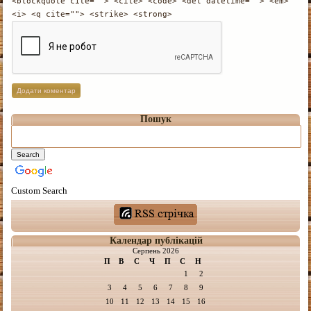
<blockquote cite=""> <cite> <code> <del datetime=""> <em>
<i> <q cite=""> <strike> <strong>
Пошук
Custom Search
Календар публікацій
Серпень 2026
П
В
С
Ч
П
С
Н
1
2
3
4
5
6
7
8
9
10
11
12
13
14
15
16