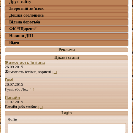
Друзі сайту
Зворотній зв’язок
Дошка оголошень
Вільна боротьба
ФК “Щирець”
Новини ДПІ
Відео
Реклама
Цікаві статті
Жимолость їстівна
26.09.2015
Жимолость їстівна, корисні
[...]
Гумі
26.07.2015
Гумі, або Лох
[...]
Папайя
11.07.2015
Папайя (або хлібне
[...]
Login
Лоґін