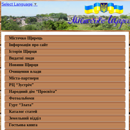
Select Language
▼
Містечко Щирець
Інформація про сайт
Історія Щирця
Видатні люди
Новини Щирця
Очищення влади
Міста-партнери
РЦ “Зустріч”
Народний дім “Просвіта”
Фотоальбоми
Гурт “Злата”
Каталог статей
Земельний відділ
Гостьова книга