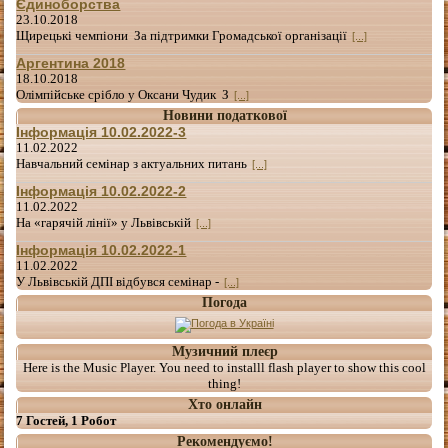
Єдиноборства
23.10.2018
Щирецькі чемпіони За підтримки Громадської організації
[...]
Аргентина 2018
18.10.2018
Олімпійське срібло у Оксани Чудик З
[...]
Новини податкової
Інформація 10.02.2022-3
11.02.2022
Навчальний семінар з актуальних питань
[...]
Інформація 10.02.2022-2
11.02.2022
На «гарячій лінії» у Львівській
[...]
Інформація 10.02.2022-1
11.02.2022
У Львівській ДПІ відбувся семінар -
[...]
Погода
Музичний плеєр
Here is the Music Player. You need to installl flash player to show this cool
thing!
Хто онлайн
7 Гостей, 1 Робот
Рекомендуємо!