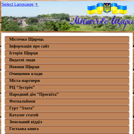
Select Language
▼
Містечко Щирець
Інформація про сайт
Історія Щирця
Видатні люди
Новини Щирця
Очищення влади
Міста-партнери
РЦ “Зустріч”
Народний дім “Просвіта”
Фотоальбоми
Гурт “Злата”
Каталог статей
Земельний відділ
Гостьова книга