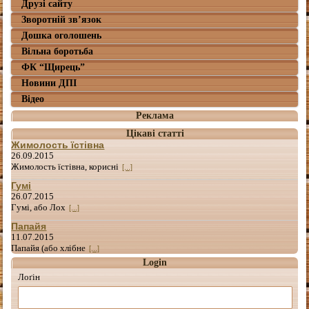
Друзі сайту
Зворотній зв’язок
Дошка оголошень
Вільна боротьба
ФК “Щирець”
Новини ДПІ
Відео
Реклама
Цікаві статті
Жимолость їстівна
26.09.2015
Жимолость їстівна, корисні
[...]
Гумі
26.07.2015
Гумі, або Лох
[...]
Папайя
11.07.2015
Папайя (або хлібне
[...]
Login
Лоґін