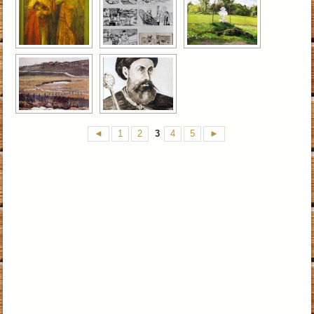
◄
1
2
3
4
5
►