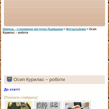
Щирець - старовинне мiстечко Львiвщини
>
Фотоальбоми
> Осип
Курилас – роботи
Осип Курилас – роботи
До статті
[Показати слайдшоу]