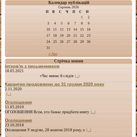
Календар публікацій
Серпень 2026
П
В
С
Ч
П
С
Н
1
2
3
4
5
6
7
8
9
10
11
12
13
14
15
16
17
18
19
20
21
22
23
24
25
26
27
28
29
30
31
« Лют
Стрічка новин
Інтерв'ю з письменником
18.05.2021
«Час минає й слідів
[...]
Карантин продовжено до 31 грудня 2020 року
2.11.2020
[...]
Оголошення
11.05.2019
ОГОЛОШЕННЯ Всім, хто бажає придбати книгу
[...]
Оголошення
23.10.2018
Оголошення У неділю, 28 жовтня 2018 року, о
[...]