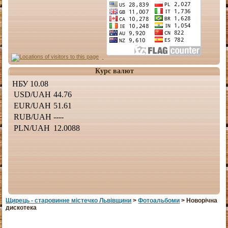
Курс валют
Щирець - старовинне мiстечко Львiвщини
>
Фотоальбоми
> Новорічна
дискотека