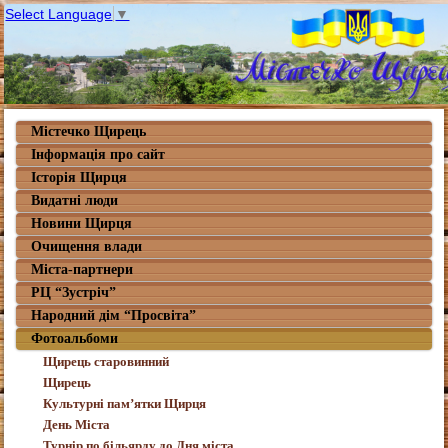
Select Language
▼
Містечко Щирець
Інформація про сайт
Історія Щирця
Видатні люди
Новини Щирця
Очищення влади
Міста-партнери
РЦ “Зустріч”
Народний дім “Просвіта”
Фотоальбоми
Щирець старовинний
Щирець
Культурні пам’ятки Щирця
День Міста
Турнір по більярду до Дня міста