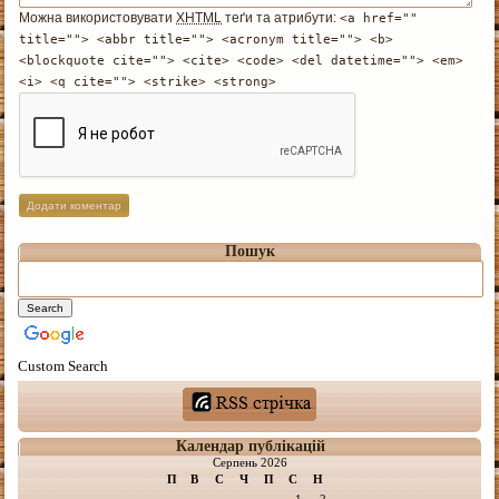
Можна використовувати
XHTML
теґи та атрибути:
<a href=""
title=""> <abbr title=""> <acronym title=""> <b>
<blockquote cite=""> <cite> <code> <del datetime=""> <em>
<i> <q cite=""> <strike> <strong>
Пошук
Custom Search
Календар публікацій
Серпень 2026
П
В
С
Ч
П
С
Н
1
2