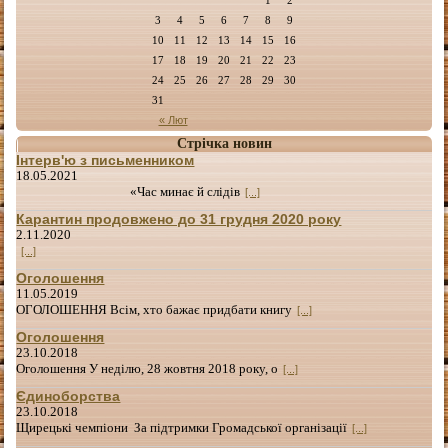
3
4
5
6
7
8
9
10
11
12
13
14
15
16
17
18
19
20
21
22
23
24
25
26
27
28
29
30
31
« Лют
Стрічка новин
Інтерв'ю з письменником
18.05.2021
«Час минає й слідів
[...]
Карантин продовжено до 31 грудня 2020 року
2.11.2020
[...]
Оголошення
11.05.2019
ОГОЛОШЕННЯ Всім, хто бажає придбати книгу
[...]
Оголошення
23.10.2018
Оголошення У неділю, 28 жовтня 2018 року, о
[...]
Єдиноборства
23.10.2018
Щирецькі чемпіони За підтримки Громадської організації
[...]