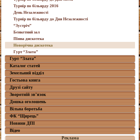
Турнір по більярду 2016
День Незалежності
Турнір по більярду до Дня Незалежності
“Зустріч”
Бенкетний зал
Пінна дискотека
Новорічна дискотека
Гурт “Злата”
Гурт “Злата”
Каталог статей
Земельний відділ
Гостьова книга
Друзі сайту
Зворотній зв’язок
Дошка оголошень
Вільна боротьба
ФК “Щирець”
Новини ДПІ
Відео
Реклама