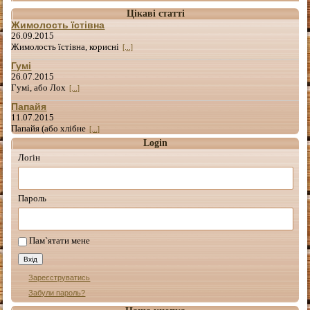
Цікаві статті
Жимолость їстівна
26.09.2015
Жимолость їстівна, корисні
[...]
Гумі
26.07.2015
Гумі, або Лох
[...]
Папайя
11.07.2015
Папайя (або хлібне
[...]
Login
Лоґін
Пароль
Пам`ятати мене
Зареєструватись
Забули пароль?