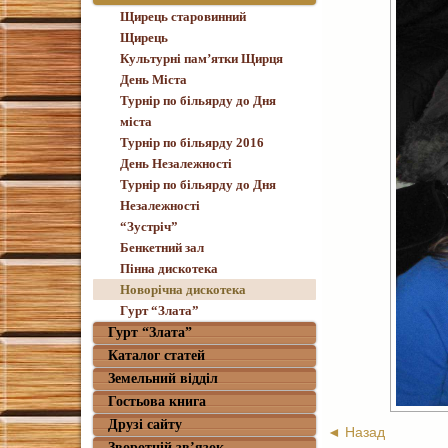
Щирець старовинний
Щирець
Культурні пам’ятки Щирця
День Міста
Турнір по більярду до Дня
міста
Турнір по більярду 2016
День Незалежності
Турнір по більярду до Дня
Незалежності
“Зустріч”
Бенкетний зал
Пінна дискотека
Новорічна дискотека
Гурт “Злата”
Гурт “Злата”
Каталог статей
Земельний відділ
Гостьова книга
Друзі сайту
◄ Назад
Зворотній зв’язок