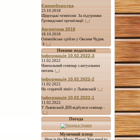
Єдиноборства
23.10.2018
Щирецькі чемпіони За підтримки
Громадської організації
[...]
Аргентина 2018
18.10.2018
Олімпійське срібло у Оксани Чудик
З
[...]
Новини податкової
Інформація 10.02.2022-3
11.02.2022
Навчальний семінар з актуальних
питань
[...]
Інформація 10.02.2022-2
11.02.2022
На «гарячій лінії» у Львівській
[...]
Інформація 10.02.2022-1
11.02.2022
У Львівській ДПІ відбувся семінар -
[...]
Погода
Музичний плеєр
Here is the Music Player. You need to