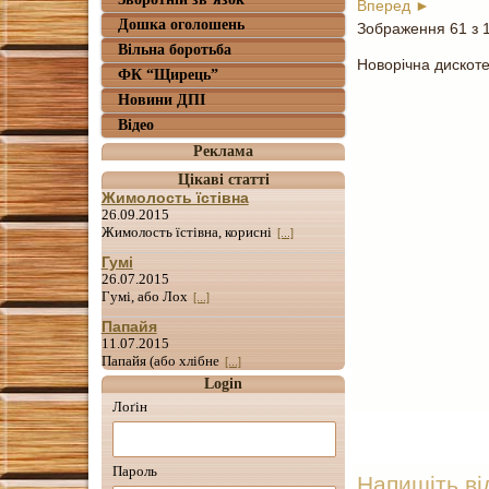
Вперед ►
Дошка оголошень
Зображення 61 з 
Вільна боротьба
Новорічна дискоте
ФК “Щирець”
Новини ДПІ
Відео
Реклама
Цікаві статті
Жимолость їстівна
26.09.2015
Жимолость їстівна, корисні
[...]
Гумі
26.07.2015
Гумі, або Лох
[...]
Папайя
11.07.2015
Папайя (або хлібне
[...]
Login
Лоґін
Пароль
Напишіть ві