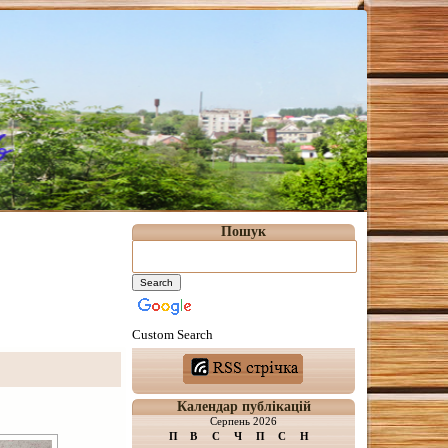
Пошук
Custom Search
Календар публікацій
Серпень 2026
П
В
С
Ч
П
С
Н