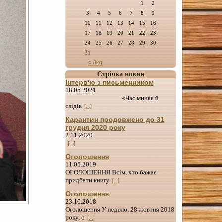
1
2
3
4
5
6
7
8
9
10
11
12
13
14
15
16
17
18
19
20
21
22
23
24
25
26
27
28
29
30
31
« Лют
Стрічка новин
Інтерв'ю з письменником
18.05.2021
«Час минає й
слідів
[...]
Карантин продовжено до 31
грудня 2020 року
2.11.2020
[...]
Оголошення
11.05.2019
ОГОЛОШЕННЯ Всім, хто бажає
придбати книгу
[...]
Оголошення
23.10.2018
Оголошення У неділю, 28 жовтня 2018
року, о
[...]