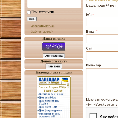
Ваша пошт@ не пу
Пам`ятати мене
Ім’я
*
Зареєструватись
E-mail
*
Забули пароль?
Наша кнопка
Сайт
Допомога сайту
Коментар
Гаманці
Календар свят і подій
Можна використовув
<b> <blockquote c