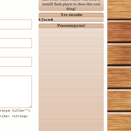
installl flash player to show this cool
thing!
Хто онлайн
6 Гостей
Рекомендуємо!
ronym title="">
rike> <strong>