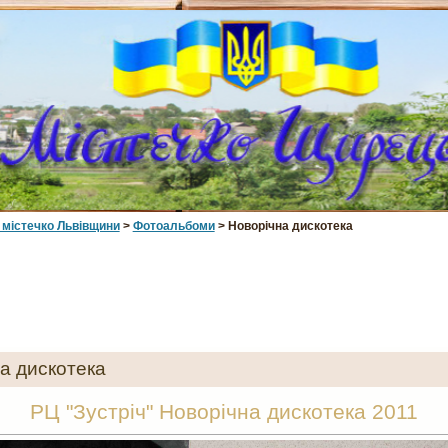
 мiстечко Львiвщини
>
Фотоальбоми
> Новорічна дискотека
а дискотека
РЦ "Зустріч" Новорічна дискотека 2011