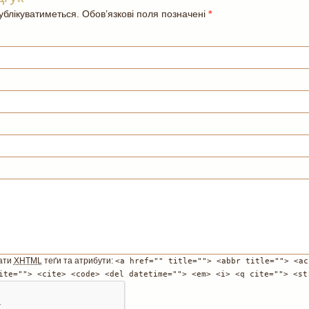
блікуватиметься. Обов’язкові поля позначені
*
ати
XHTML
теґи та атрибути:
<a href="" title=""> <abbr title=""> <ac
ite=""> <cite> <code> <del datetime=""> <em> <i> <q cite=""> <st