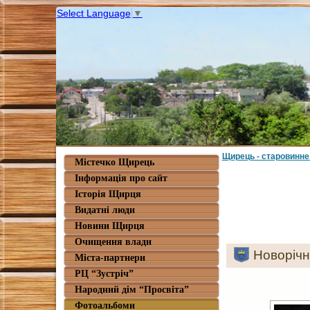
Select Language
▼
Щирець - старовинне
Містечко Щирець
Інформація про сайт
Історія Щирця
Видатні люди
Новини Щирця
Очищення влади
Новорічн
Міста-партнери
РЦ “Зустріч”
Народний дім “Просвіта”
Фотоальбоми