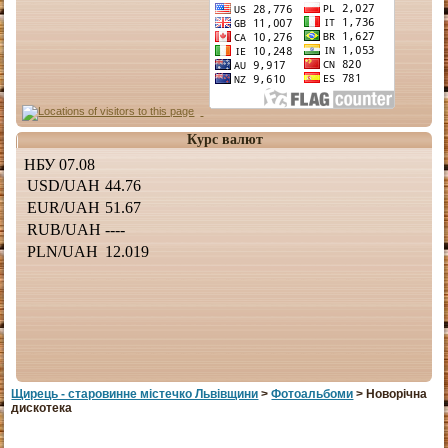
Курс валют
Щирець - старовинне мiстечко Львiвщини
>
Фотоальбоми
> Новорічна
дискотека