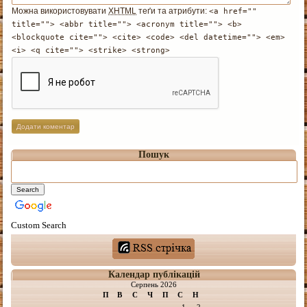
Можна використовувати
XHTML
теґи та атрибути:
<a href=""
title=""> <abbr title=""> <acronym title=""> <b>
<blockquote cite=""> <cite> <code> <del datetime=""> <em>
<i> <q cite=""> <strike> <strong>
Пошук
Custom Search
Календар публікацій
Серпень 2026
П
В
С
Ч
П
С
Н
1
2