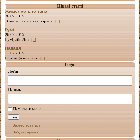
Цікаві статті
Жимолость їстівна
26.09.2015
Жимолость їстівна, корисні
[...]
Гумі
26.07.2015
Гумі, або Лох
[...]
Папайя
11.07.2015
Папайя (або хлібне
[...]
Login
Лоґін
Пароль
Пам`ятати мене
Зареєструватись
Забули пароль?