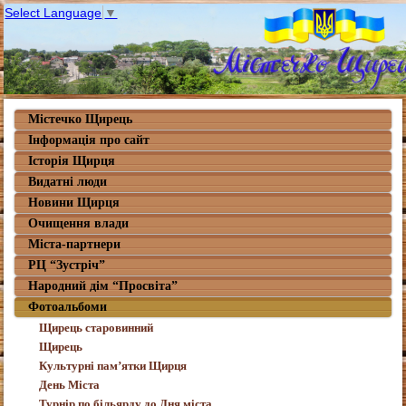
Select Language
▼
Містечко Щирець
Інформація про сайт
Історія Щирця
Видатні люди
Новини Щирця
Очищення влади
Міста-партнери
РЦ “Зустріч”
Народний дім “Просвіта”
Фотоальбоми
Щирець старовинний
Щирець
Культурні пам’ятки Щирця
День Міста
Турнір по більярду до Дня міста