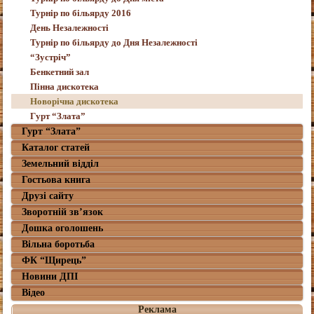
Турнір по більярду 2016
День Незалежності
Турнір по більярду до Дня Незалежності
“Зустріч”
Бенкетний зал
Пінна дискотека
Новорічна дискотека
Гурт “Злата”
Гурт “Злата”
Каталог статей
Земельний відділ
Гостьова книга
Друзі сайту
Зворотній зв’язок
Дошка оголошень
Вільна боротьба
ФК “Щирець”
Новини ДПІ
Відео
Реклама