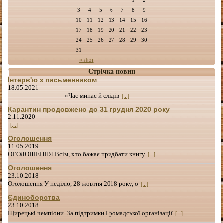
3
4
5
6
7
8
9
10
11
12
13
14
15
16
17
18
19
20
21
22
23
24
25
26
27
28
29
30
31
« Лют
Стрічка новин
Інтерв'ю з письменником
18.05.2021
«Час минає й слідів
[...]
Карантин продовжено до 31 грудня 2020 року
2.11.2020
[...]
Оголошення
11.05.2019
ОГОЛОШЕННЯ Всім, хто бажає придбати книгу
[...]
Оголошення
23.10.2018
Оголошення У неділю, 28 жовтня 2018 року, о
[...]
Єдиноборства
23.10.2018
Щирецькі чемпіони За підтримки Громадської організації
[...]