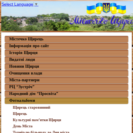
Select Language
▼
Містечко Щирець
Інформація про сайт
Історія Щирця
Видатні люди
Новини Щирця
Очищення влади
Міста-партнери
РЦ “Зустріч”
Народний дім “Просвіта”
Фотоальбоми
Щирець старовинний
Щирець
Культурні пам’ятки Щирця
День Міста
Турнір по більярду до Дня міста