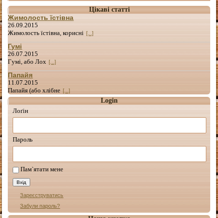
Цікаві статті
Жимолость їстівна
26.09.2015
Жимолость їстівна, корисні
[...]
Гумі
26.07.2015
Гумі, або Лох
[...]
Папайя
11.07.2015
Папайя (або хлібне
[...]
Login
Лоґін
Пароль
Пам`ятати мене
Зареєструватись
Забули пароль?