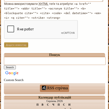
Можна використовувати
XHTML
теґи та атрибути:
<a href=""
title=""> <abbr title=""> <acronym title=""> <b>
<blockquote cite=""> <cite> <code> <del datetime=""> <em>
<i> <q cite=""> <strike> <strong>
Пошук
Custom Search
Календар публікацій
Серпень 2026
П
В
С
Ч
П
С
Н
1
2