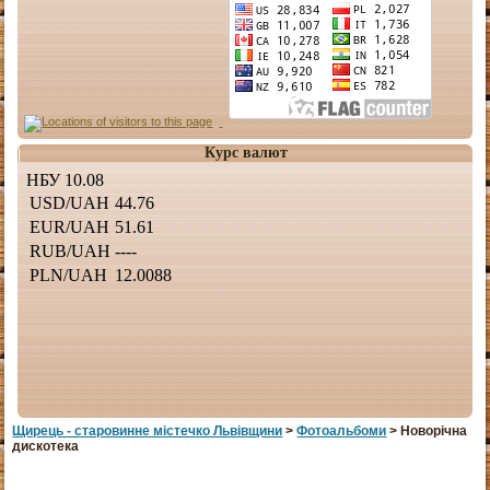
Курс валют
Щирець - старовинне мiстечко Львiвщини
>
Фотоальбоми
> Новорічна
дискотека