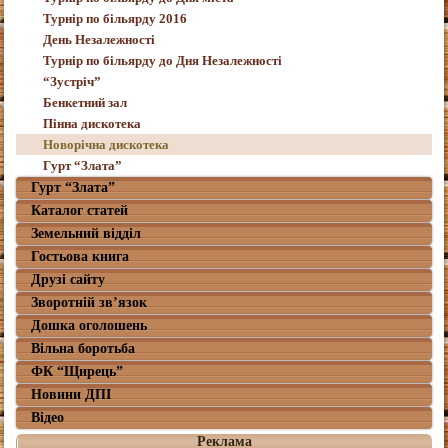
Турнір по більярду 2016
День Незалежності
Турнір по більярду до Дня Незалежності
“Зустріч”
Бенкетний зал
Пінна дискотека
Новорічна дискотека
Гурт “Злата”
Гурт “Злата”
Каталог статей
Земельний відділ
Гостьова книга
Друзі сайту
Зворотній зв’язок
Дошка оголошень
Вільна боротьба
ФК “Щирець”
Новини ДПІ
Відео
Реклама