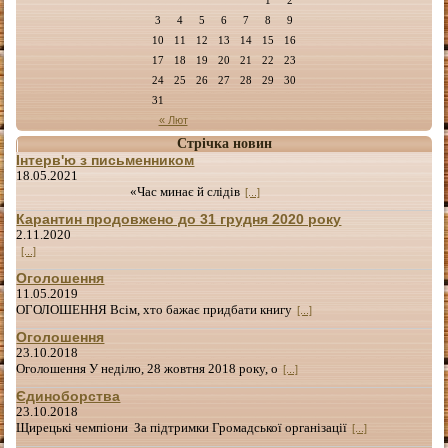
3
4
5
6
7
8
9
10
11
12
13
14
15
16
17
18
19
20
21
22
23
24
25
26
27
28
29
30
31
« Лют
Стрічка новин
Інтерв'ю з письменником
18.05.2021
«Час минає й слідів
[...]
Карантин продовжено до 31 грудня 2020 року
2.11.2020
[...]
Оголошення
11.05.2019
ОГОЛОШЕННЯ Всім, хто бажає придбати книгу
[...]
Оголошення
23.10.2018
Оголошення У неділю, 28 жовтня 2018 року, о
[...]
Єдиноборства
23.10.2018
Щирецькі чемпіони За підтримки Громадської організації
[...]