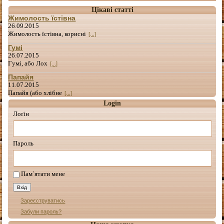
Цікаві статті
Жимолость їстівна
26.09.2015
Жимолость їстівна, корисні
[...]
Гумі
26.07.2015
Гумі, або Лох
[...]
Папайя
11.07.2015
Папайя (або хлібне
[...]
Login
Лоґін
Пароль
Пам`ятати мене
Зареєструватись
Забули пароль?