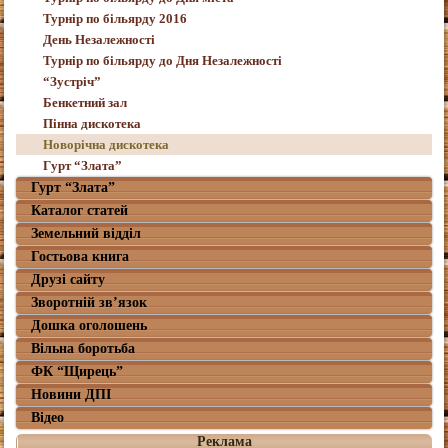
Турнір по більярду 2016
День Незалежності
Турнір по більярду до Дня Незалежності
“Зустріч”
Бенкетний зал
Пінна дискотека
Новорічна дискотека
Гурт “Злата”
Гурт “Злата”
Каталог статей
Земельний відділ
Гостьова книга
Друзі сайту
Зворотній зв’язок
Дошка оголошень
Вільна боротьба
ФК “Щирець”
Новини ДПІ
Відео
Реклама