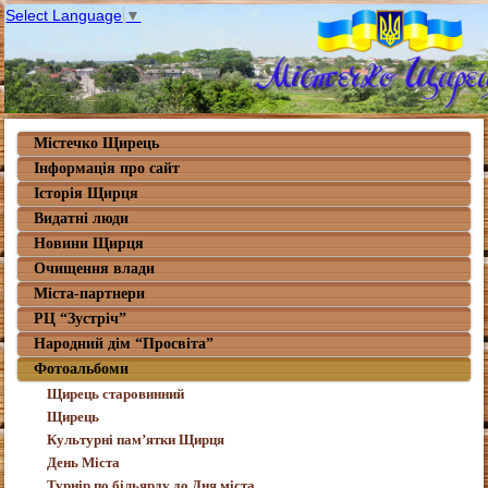
Select Language
▼
Містечко Щирець
Інформація про сайт
Історія Щирця
Видатні люди
Новини Щирця
Очищення влади
Міста-партнери
РЦ “Зустріч”
Народний дім “Просвіта”
Фотоальбоми
Щирець старовинний
Щирець
Культурні пам’ятки Щирця
День Міста
Турнір по більярду до Дня міста