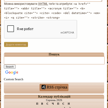
Можна використовувати
XHTML
теґи та атрибути:
<a href=""
title=""> <abbr title=""> <acronym title=""> <b>
<blockquote cite=""> <cite> <code> <del datetime=""> <em>
<i> <q cite=""> <strike> <strong>
Пошук
Custom Search
Календар публікацій
Серпень 2026
П
В
С
Ч
П
С
Н
1
2