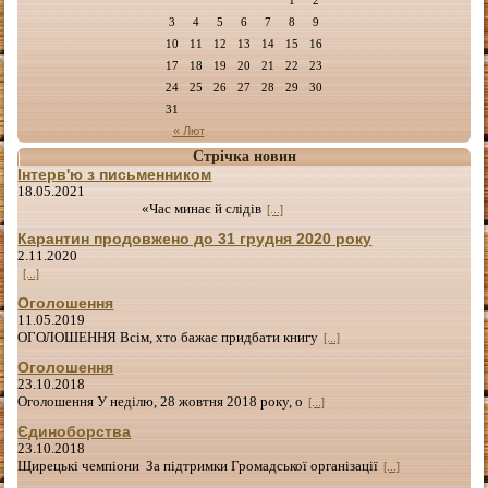
3
4
5
6
7
8
9
10
11
12
13
14
15
16
17
18
19
20
21
22
23
24
25
26
27
28
29
30
31
« Лют
Стрічка новин
Інтерв'ю з письменником
18.05.2021
«Час минає й слідів
[...]
Карантин продовжено до 31 грудня 2020 року
2.11.2020
[...]
Оголошення
11.05.2019
ОГОЛОШЕННЯ Всім, хто бажає придбати книгу
[...]
Оголошення
23.10.2018
Оголошення У неділю, 28 жовтня 2018 року, о
[...]
Єдиноборства
23.10.2018
Щирецькі чемпіони За підтримки Громадської організації
[...]