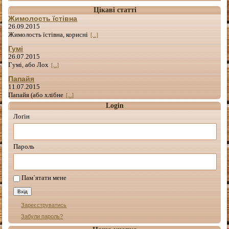
Цікаві статті
Жимолость їстівна
26.09.2015
Жимолость їстівна, корисні
[...]
Гумі
26.07.2015
Гумі, або Лох
[...]
Папайя
11.07.2015
Папайя (або хлібне
[...]
Login
Лоґін
Пароль
Пам`ятати мене
Зареєструватись
Забули пароль?