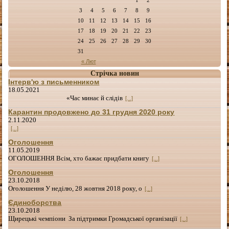
3
4
5
6
7
8
9
10
11
12
13
14
15
16
17
18
19
20
21
22
23
24
25
26
27
28
29
30
31
« Лют
Стрічка новин
Інтерв'ю з письменником
18.05.2021
«Час минає й слідів
[...]
Карантин продовжено до 31 грудня 2020 року
2.11.2020
[...]
Оголошення
11.05.2019
ОГОЛОШЕННЯ Всім, хто бажає придбати книгу
[...]
Оголошення
23.10.2018
Оголошення У неділю, 28 жовтня 2018 року, о
[...]
Єдиноборства
23.10.2018
Щирецькі чемпіони За підтримки Громадської організації
[...]