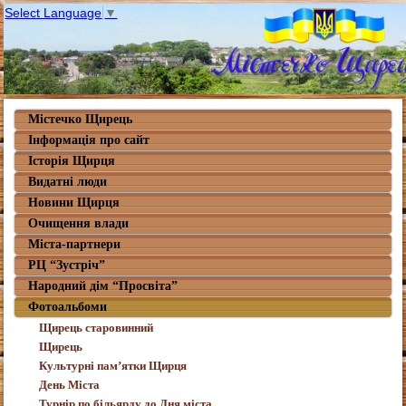
Select Language
▼
Містечко Щирець
Інформація про сайт
Історія Щирця
Видатні люди
Новини Щирця
Очищення влади
Міста-партнери
РЦ “Зустріч”
Народний дім “Просвіта”
Фотоальбоми
Щирець старовинний
Щирець
Культурні пам’ятки Щирця
День Міста
Турнір по більярду до Дня міста