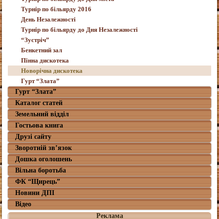
Турнір по більярду 2016
День Незалежності
Турнір по більярду до Дня Незалежності
“Зустріч”
Бенкетний зал
Пінна дискотека
Новорічна дискотека
Гурт “Злата”
Гурт “Злата”
Каталог статей
Земельний відділ
Гостьова книга
Друзі сайту
Зворотній зв’язок
Дошка оголошень
Вільна боротьба
ФК “Щирець”
Новини ДПІ
Відео
Реклама