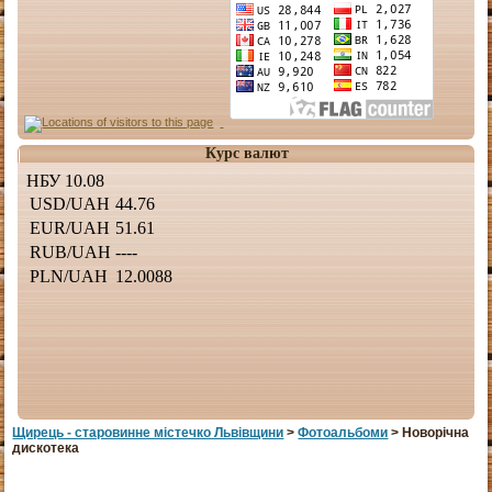
Курс валют
Щирець - старовинне мiстечко Львiвщини
>
Фотоальбоми
> Новорічна
дискотека