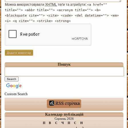
Можна використовувати
XHTML
теґи та атрибути:
<a href=""
title=""> <abbr title=""> <acronym title=""> <b>
<blockquote cite=""> <cite> <code> <del datetime=""> <em>
<i> <q cite=""> <strike> <strong>
Пошук
Custom Search
Календар публікацій
Серпень 2026
П
В
С
Ч
П
С
Н
1
2