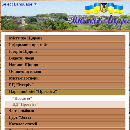
Select Language
▼
Містечко Щирець
Інформація про сайт
Історія Щирця
Видатні люди
Новини Щирця
Очищення влади
Міста-партнери
РЦ “Зустріч”
Народний дім “Просвіта”
“Просвіта”
НД “Просвіта”
Фотоальбоми
Гурт “Злата”
Каталог статей