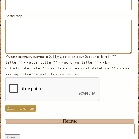
Коментар
Можна використовувати
XHTML
теґи та атрибути:
<a href=""
title=""> <abbr title=""> <acronym title=""> <b>
<blockquote cite=""> <cite> <code> <del datetime=""> <em>
<i> <q cite=""> <strike> <strong>
Пошук