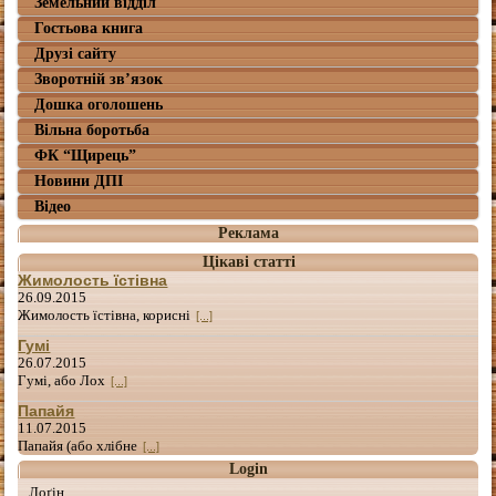
Земельний відділ
Гостьова книга
Друзі сайту
Зворотній зв’язок
Дошка оголошень
Вільна боротьба
ФК “Щирець”
Новини ДПІ
Відео
Реклама
Цікаві статті
Жимолость їстівна
26.09.2015
Жимолость їстівна, корисні
[...]
Гумі
26.07.2015
Гумі, або Лох
[...]
Папайя
11.07.2015
Папайя (або хлібне
[...]
Login
Лоґін