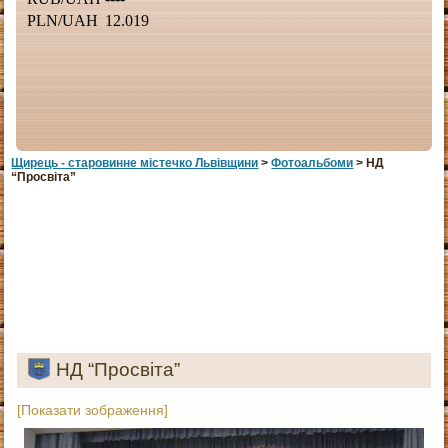
Щирець - старовинне мiстечко Львiвщини
>
Фотоальбоми
> НД
“Просвіта”
НД “Просвіта”
[Показати зображення]