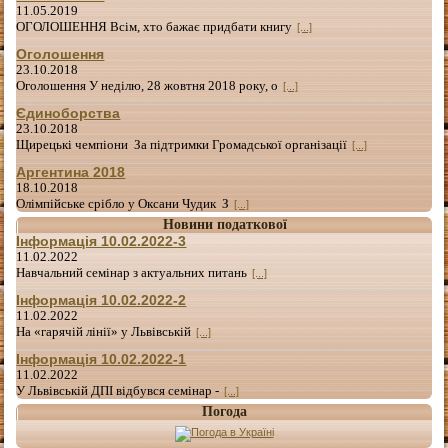
11.05.2019
ОГОЛОШЕННЯ Всім, хто бажає придбати книгу
[...]
Оголошення
23.10.2018
Оголошення У неділю, 28 жовтня 2018 року, о
[...]
Єдиноборства
23.10.2018
Щирецькі чемпіони За підтримки Громадської організації
[...]
Аргентина 2018
18.10.2018
Олімпійське срібло у Оксани Чудик З
[...]
Новини податкової
Інформація 10.02.2022-3
11.02.2022
Навчальний семінар з актуальних питань
[...]
Інформація 10.02.2022-2
11.02.2022
На «гарячій лінії» у Львівській
[...]
Інформація 10.02.2022-1
11.02.2022
У Львівській ДПІ відбувся семінар -
[...]
Погода