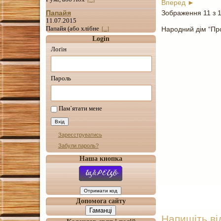
Вперед ►
Зображення 11 з 
Папайя
11.07.2015
Папайя (або хлібне
Народний дім “Про
[...]
Login
Лоґін
Пароль
Пам`ятати мене
Зареєструватись
Забули пароль?
Наша кнопка
Допомога сайту
Гаманці
Напишіть ві