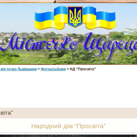
 мiстечко Львiвщини
>
Фотоальбоми
> НД “Просвіта”
віта”
Народний дім “Просвіта”