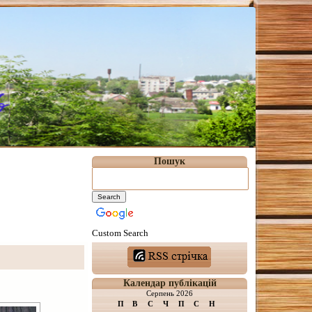
Пошук
Custom Search
Календар публікацій
Серпень 2026
П
В
С
Ч
П
С
Н