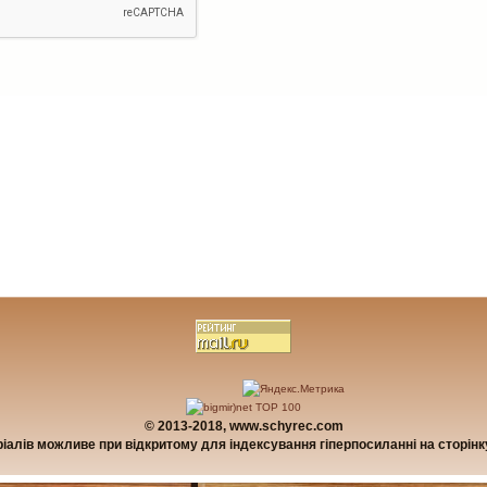
© 2013-2018, www.schyrec.com
алів можливе при відкритому для індексування гіперпосиланні на сторінку