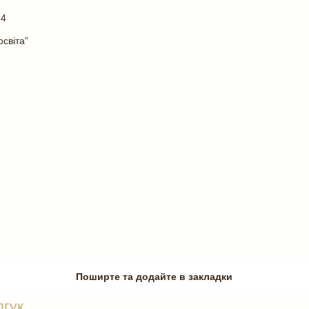
14
світа”
Поширте та додайте в закладки
дгук