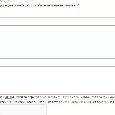
блікуватиметься. Обов’язкові поля позначені
*
ати
XHTML
теґи та атрибути:
<a href="" title=""> <abbr title=""> <ac
ite=""> <cite> <code> <del datetime=""> <em> <i> <q cite=""> <st