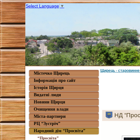
Select Language
▼
Щирець - старовинне
Містечко Щирець
Інформація про сайт
Історія Щирця
Видатні люди
Новини Щирця
Очищення влади
НД “Прос
Міста-партнери
РЦ “Зустріч”
Народний дім “Просвіта”
“Просвіта”