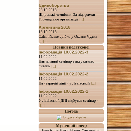
Єдиноборства
23.10.2018
Щирецькі чемпіони За підтримки
Громадської організації
[...]
Аргентина 2018
18.10.2018
Олімпійське срібло у Оксани Чудик
З
[...]
Новини податкової
Інформація 10.02.2022-3
11.02.2022
Навчальний семінар з актуальних
питань
[...]
Інформація 10.02.2022-2
11.02.2022
На «гарячій лінії» у Львівській
[...]
Інформація 10.02.2022-1
11.02.2022
У Львівській ДПІ відбувся семінар -
[...]
Погода
Музичний плеєр
Here is the Music Player. You need to