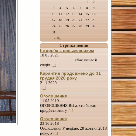
1
2
3
4
5
6
7
8
9
10
11
12
13
14
15
16
17
18
19
20
21
22
23
24
25
26
27
28
29
30
31
« Лют
Стрічка новин
Інтерв'ю з письменником
18.05.2021
«Час минає й
слідів
[...]
Карантин продовжено до 31
грудня 2020 року
2.11.2020
[...]
Оголошення
11.05.2019
ОГОЛОШЕННЯ Всім, хто бажає
придбати книгу
[...]
Оголошення
23.10.2018
Оголошення У неділю, 28 жовтня 2018
року, о
[...]