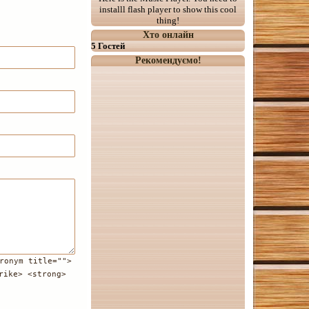
installl flash player to show this cool
thing!
Хто онлайн
5 Гостей
Рекомендуємо!
ronym title="">
rike> <strong>