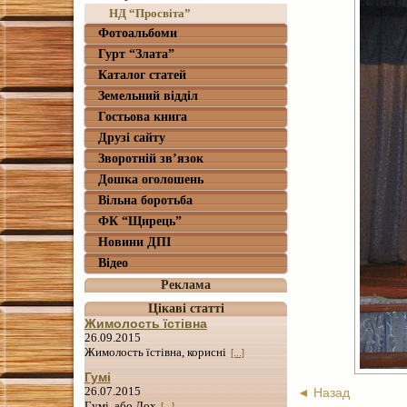
НД “Просвіта”
Фотоальбоми
Гурт “Злата”
Каталог статей
Земельний відділ
Гостьова книга
Друзі сайту
Зворотній зв’язок
Дошка оголошень
Вільна боротьба
ФК “Щирець”
Новини ДПІ
Відео
Реклама
Цікаві статті
Жимолость їстівна
26.09.2015
Жимолость їстівна, корисні
[...]
Гумі
26.07.2015
◄ Назад
Гумі, або Лох
[...]