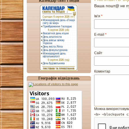
Календар свят і подій
Ваша пошт@ не пу
Ім’я
*
E-mail
*
Сайт
Коментар
Географія відвідувань
Можна використовув
<b> <blockquote c