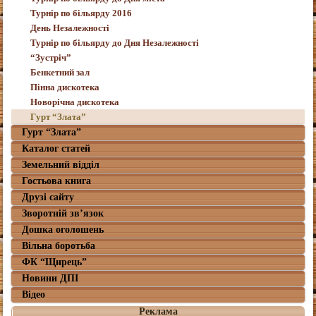
Турнір по більярду 2016
День Незалежності
Турнір по більярду до Дня Незалежності
“Зустріч”
Бенкетний зал
Пінна дискотека
Новорічна дискотека
Гурт “Злата”
Гурт “Злата”
Каталог статей
Земельний відділ
Гостьова книга
Друзі сайту
Зворотній зв’язок
Дошка оголошень
Вільна боротьба
ФК “Щирець”
Новини ДПІ
Відео
Реклама