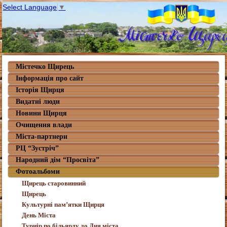
Select Language
▼
Містечко Щирець
Інформація про сайт
Історія Щирця
Видатні люди
Новини Щирця
Очищення влади
Міста-партнери
РЦ “Зустріч”
Народний дім “Просвіта”
Фотоальбоми
Щирець старовинний
Щирець
Культурні пам’ятки Щирця
День Міста
Турнір по більярду до Дня міста