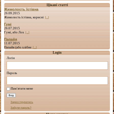
Цікаві статті
Жимолость їстівна
26.09.2015
Жимолость їстівна, корисні
[...]
Гумі
26.07.2015
Гумі, або Лох
[...]
Папайя
11.07.2015
Папайя (або хлібне
[...]
Login
Лоґін
Пароль
Пам`ятати мене
Зареєструватись
Забули пароль?