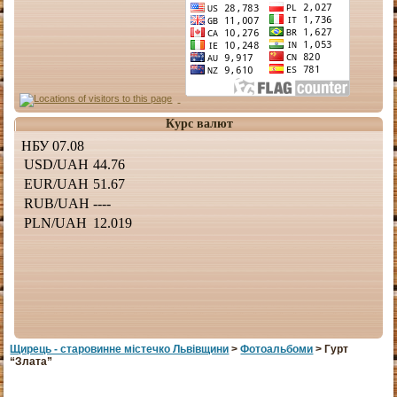
Курс валют
Щирець - старовинне мiстечко Львiвщини
>
Фотоальбоми
> Гурт
“Злата”