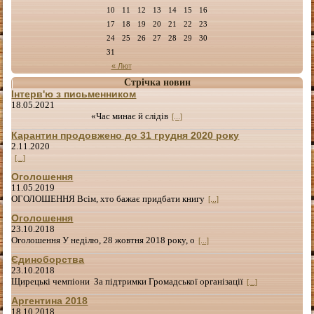
10
11
12
13
14
15
16
17
18
19
20
21
22
23
24
25
26
27
28
29
30
31
« Лют
Стрічка новин
Інтерв'ю з письменником
18.05.2021
«Час минає й слідів
[...]
Карантин продовжено до 31 грудня 2020 року
2.11.2020
[...]
Оголошення
11.05.2019
ОГОЛОШЕННЯ Всім, хто бажає придбати книгу
[...]
Оголошення
23.10.2018
Оголошення У неділю, 28 жовтня 2018 року, о
[...]
Єдиноборства
23.10.2018
Щирецькі чемпіони За підтримки Громадської організації
[...]
Аргентина 2018
18.10.2018