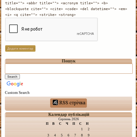
title=""> <abbr title=""> <acronym title=""> <b>
<blockquote cite=""> <cite> <code> <del datetime=""> <em>
<i> <q cite=""> <strike> <strong>
Пошук
Custom Search
Календар публікацій
Серпень 2026
П
В
С
Ч
П
С
Н
1
2
3
4
5
6
7
8
9