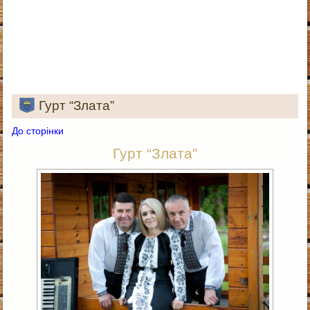
Гурт “Злата”
До сторінки
Гурт “Злата”