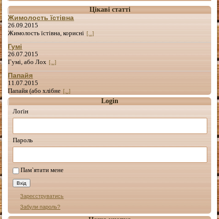
Цікаві статті
Жимолость їстівна
26.09.2015
Жимолость їстівна, корисні
[...]
Гумі
26.07.2015
Гумі, або Лох
[...]
Папайя
11.07.2015
Папайя (або хлібне
[...]
Login
Лоґін
Пароль
Пам`ятати мене
Зареєструватись
Забули пароль?