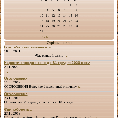
П
В
С
Ч
П
С
Н
1
2
3
4
5
6
7
8
9
10
11
12
13
14
15
16
17
18
19
20
21
22
23
24
25
26
27
28
29
30
31
« Лют
Стрічка новин
Інтерв'ю з письменником
18.05.2021
«Час минає й слідів
[...]
Карантин продовжено до 31 грудня 2020 року
2.11.2020
[...]
Оголошення
11.05.2019
ОГОЛОШЕННЯ Всім, хто бажає придбати книгу
[...]
Оголошення
23.10.2018
Оголошення У неділю, 28 жовтня 2018 року, о
[...]
Єдиноборства
23.10.2018
Щирецькі чемпіони За підтримки Громадської організації
[...]