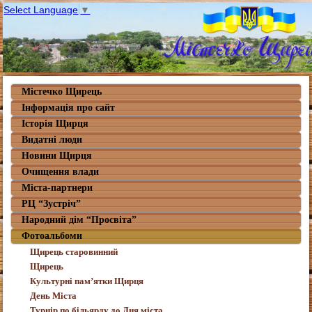
Select Language
▼
Містечко Щирець
Інформація про сайт
Історія Щирця
Видатні люди
Новини Щирця
Очищення влади
Міста-партнери
РЦ “Зустріч”
Народний дім “Просвіта”
Фотоальбоми
Щирець старовинний
Щирець
Культурні пам’ятки Щирця
День Міста
Турнір по більярду до Дня міста