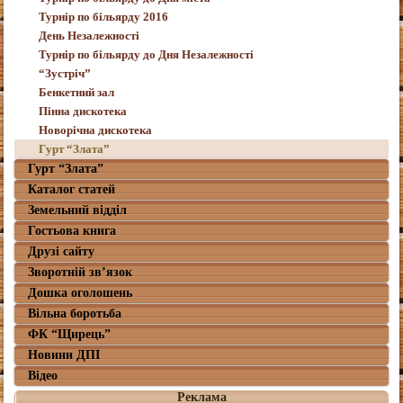
Турнір по більярду 2016
День Незалежності
Турнір по більярду до Дня Незалежності
“Зустріч”
Бенкетний зал
Пінна дискотека
Новорічна дискотека
Гурт “Злата”
Гурт “Злата”
Каталог статей
Земельний відділ
Гостьова книга
Друзі сайту
Зворотній зв’язок
Дошка оголошень
Вільна боротьба
ФК “Щирець”
Новини ДПІ
Відео
Реклама