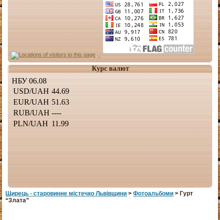
Курс валют
Щирець - старовинне мiстечко Львiвщини
>
Фотоальбоми
> Гурт
“Злата”