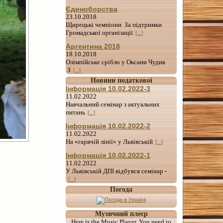
Єдиноборства
23.10.2018
Щирецькі чемпіони За підтримки
Громадської організації
[...]
Аргентина 2018
18.10.2018
Олімпійське срібло у Оксани Чудик
З
[...]
Новини податкової
Інформація 10.02.2022-3
11.02.2022
Навчальний семінар з актуальних
питань
[...]
Інформація 10.02.2022-2
11.02.2022
На «гарячій лінії» у Львівській
[...]
Інформація 10.02.2022-1
11.02.2022
У Львівській ДПІ відбувся семінар -
[...]
Погода
Музичний плеєр
Here is the Music Player. You need to