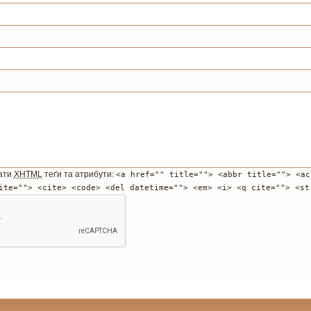
ати
XHTML
теґи та атрибути:
<a href="" title=""> <abbr title=""> <ac
ite=""> <cite> <code> <del datetime=""> <em> <i> <q cite=""> <st