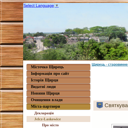
Select Language
▼
Щирець - старовинне
Містечко Щирець
Інформація про сайт
Історія Щирця
Видатні люди
Новини Щирця
Очищення влади
Святкува
Міста-партнери
Декларація
Jelcz-Laskowice
Про місто