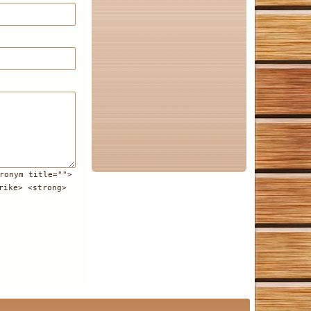
ronym title="">
rike> <strong>