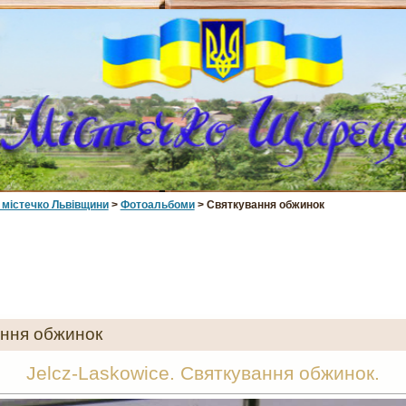
 мiстечко Львiвщини
>
Фотоальбоми
> Святкування обжинок
ння обжинок
Jelcz-Laskowice. Святкування обжинок.