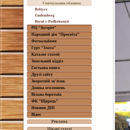
Святкування обжинок
Bełżyce
Gudensberg
Rtyně v Podkrkonoší
РЦ “Зустріч”
Народний дім “Просвіта”
Фотоальбоми
Гурт “Злата”
Каталог статей
Земельний відділ
Гостьова книга
Друзі сайту
Зворотній зв’язок
Дошка оголошень
Вільна боротьба
ФК “Щирець”
Новини ДПІ
Відео
Реклама
Цікаві статті