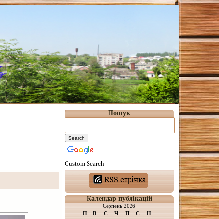
Пошук
Custom Search
Календар публікацій
Серпень 2026
П
В
С
Ч
П
С
Н