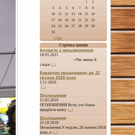
1
2
3
4
5
6
7
8
9
10
11
12
13
14
15
16
17
18
19
20
21
22
23
24
25
26
27
28
29
30
31
« Лют
Стрічка новин
Інтерв'ю з письменником
18.05.2021
«Час минає й
слідів
[...]
Карантин продовжено до 31
грудня 2020 року
2.11.2020
[...]
Оголошення
11.05.2019
ОГОЛОШЕННЯ Всім, хто бажає
придбати книгу
[...]
Оголошення
23.10.2018
Оголошення У неділю, 28 жовтня 2018
року, о
[...]