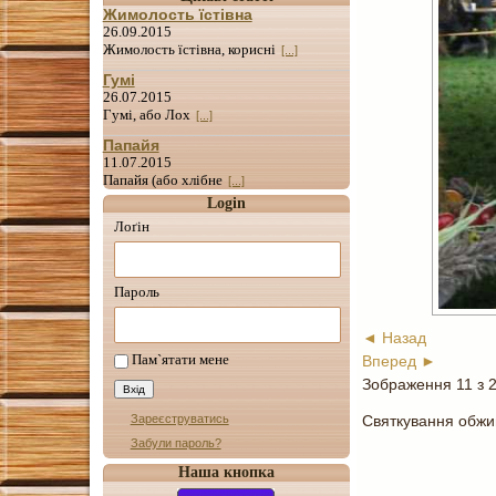
Жимолость їстівна
26.09.2015
Жимолость їстівна, корисні
[...]
Гумі
26.07.2015
Гумі, або Лох
[...]
Папайя
11.07.2015
Папайя (або хлібне
[...]
Login
Лоґін
Пароль
◄ Назад
Пам`ятати мене
Вперед ►
Зображення 11 з 
Зареєструватись
Святкування обжи
Забули пароль?
Наша кнопка