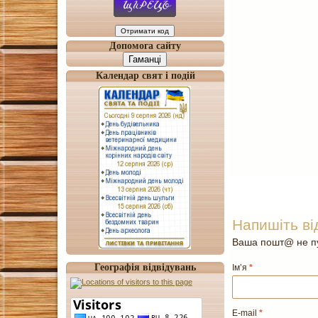
Допомога сайту
Гаманці
Календар свят і подій
Напишіть ві
Ваша пошт@ не пу
Географія відвідувань
Ім’я
*
E-mail
*