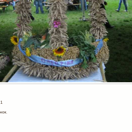
21
нок.