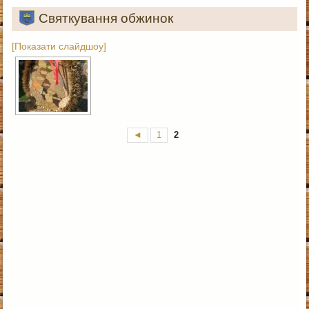
Святкування обжинок
[Показати слайдшоу]
◄
1
2