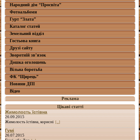
Народний дім “Просвіта”
Фотоальбоми
Гурт “Злата”
Каталог статей
Земельний відділ
Гостьова книга
Друзі сайту
Зворотній зв’язок
Дошка оголошень
Вільна боротьба
ФК “Щирець”
Новини ДПІ
Відео
Реклама
Цікаві статті
Жимолость їстівна
26.09.2015
Жимолость їстівна, корисні
[...]
Гумі
26.07.2015