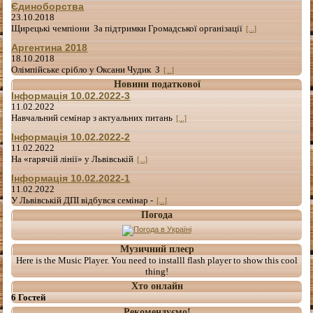
Єдиноборства
23.10.2018
Щирецькі чемпіони За підтримки Громадської організації
[...]
Аргентина 2018
18.10.2018
Олімпійське срібло у Оксани Чудик З
[...]
Новини податкової
Інформація 10.02.2022-3
11.02.2022
Навчальний семінар з актуальних питань
[...]
Інформація 10.02.2022-2
11.02.2022
На «гарячій лінії» у Львівській
[...]
Інформація 10.02.2022-1
11.02.2022
У Львівській ДПІ відбувся семінар -
[...]
Погода
Музичний плеєр
Here is the Music Player. You need to installl flash player to show this cool
thing!
Хто онлайн
6 Гостей
Рекомендуємо!