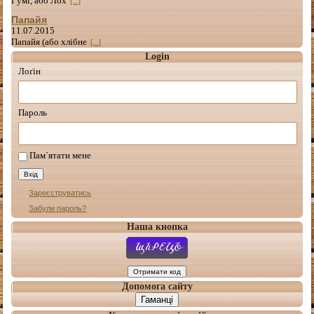
Гумі, або Лох
[...]
Папайя
11.07.2015
Папайя (або хлібне
[...]
Login
Лоґін
Пароль
Пам`ятати мене
Зареєструватись
Забули пароль?
Наша кнопка
Допомога сайту
Гаманці