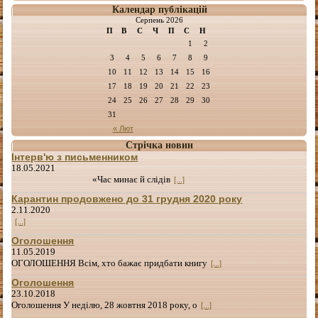
Календар публікацій
Серпень 2026
П
В
С
Ч
П
С
Н
1
2
3
4
5
6
7
8
9
10
11
12
13
14
15
16
17
18
19
20
21
22
23
24
25
26
27
28
29
30
31
« Лют
Стрічка новин
Інтерв'ю з письменником
18.05.2021
«Час минає й слідів
[...]
Карантин продовжено до 31 грудня 2020 року
2.11.2020
[...]
Оголошення
11.05.2019
ОГОЛОШЕННЯ Всім, хто бажає придбати книгу
[...]
Оголошення
23.10.2018
Оголошення У неділю, 28 жовтня 2018 року, о
[...]