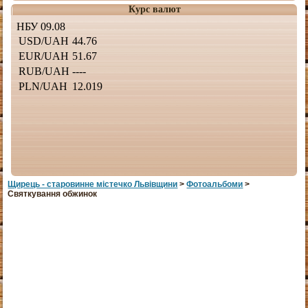
Курс валют
Щирець - старовинне мiстечко Львiвщини
>
Фотоальбоми
>
Святкування обжинок