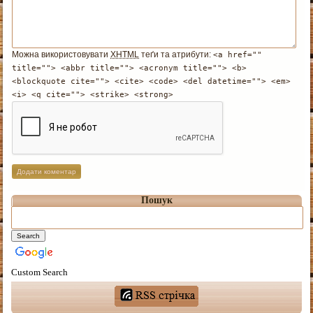
Можна використовувати
XHTML
теґи та атрибути:
<a href=""
title=""> <abbr title=""> <acronym title=""> <b>
<blockquote cite=""> <cite> <code> <del datetime=""> <em>
<i> <q cite=""> <strike> <strong>
Пошук
Custom Search