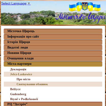
Select Language
▼
Містечко Щирець
Інформація про сайт
Історія Щирця
Видатні люди
Новини Щирця
Очищення влади
Міста-партнери
Декларація
Jelcz-Laskowice
Про місто
Святкування обжинок
Bełżyce
Gudensberg
Rtyně v Podkrkonoší
РЦ “Зустріч”