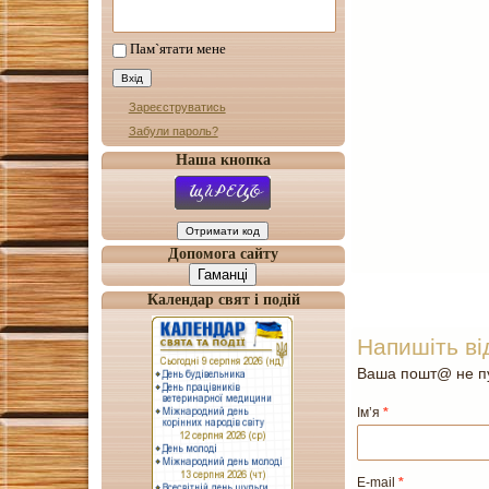
Пам`ятати мене
Зареєструватись
Забули пароль?
Наша кнопка
Допомога сайту
Гаманці
Календар свят і подій
Напишіть ві
Ваша пошт@ не пу
Ім’я
*
E-mail
*