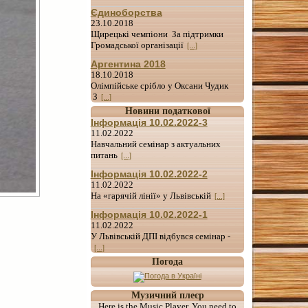
Єдиноборства
23.10.2018
Щирецькі чемпіони За підтримки
Громадської організації
[...]
Аргентина 2018
18.10.2018
Олімпійське срібло у Оксани Чудик
З
[...]
Новини податкової
Інформація 10.02.2022-3
11.02.2022
Навчальний семінар з актуальних
питань
[...]
Інформація 10.02.2022-2
11.02.2022
На «гарячій лінії» у Львівській
[...]
Інформація 10.02.2022-1
11.02.2022
У Львівській ДПІ відбувся семінар -
[...]
Погода
Музичний плеєр
Here is the Music Player. You need to