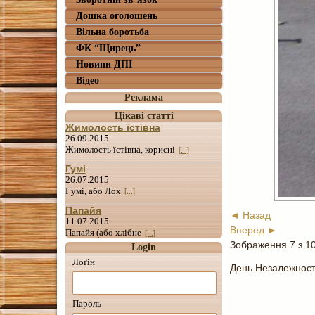
Дошка оголошень
Вільна боротьба
ФК “Щирець”
Новини ДПІ
Відео
Реклама
Цікаві статті
Жимолость їстівна
26.09.2015
Жимолость їстівна, корисні
[...]
Гумі
26.07.2015
Гумі, або Лох
[...]
Папайя
◄ Назад
11.07.2015
Вперед ►
Папайя (або хлібне
[...]
Зображення 7 з 1
Login
Лоґін
День Незалежност
Пароль