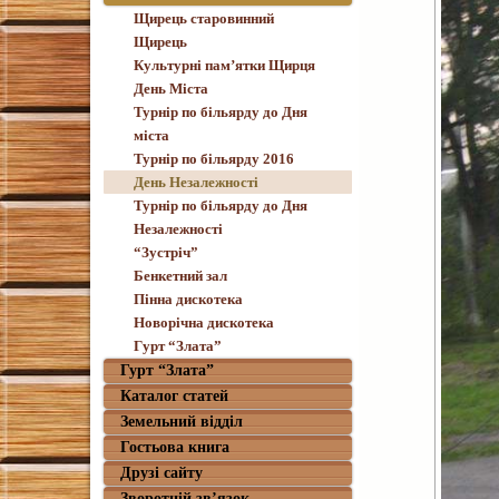
Щирець старовинний
Щирець
Культурні пам’ятки Щирця
День Міста
Турнір по більярду до Дня
міста
Турнір по більярду 2016
День Незалежності
Турнір по більярду до Дня
Незалежності
“Зустріч”
Бенкетний зал
Пінна дискотека
Новорічна дискотека
Гурт “Злата”
Гурт “Злата”
Каталог статей
Земельний відділ
Гостьова книга
Друзі сайту
Зворотній зв’язок