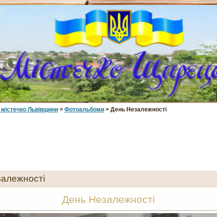
 мiстечко Львiвщини
>
Фотоальбоми
> День Незалежності
алежності
День Незалежності