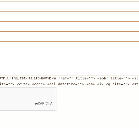
ати
XHTML
теґи та атрибути:
<a href="" title=""> <abbr title=""> <ac
ite=""> <cite> <code> <del datetime=""> <em> <i> <q cite=""> <st