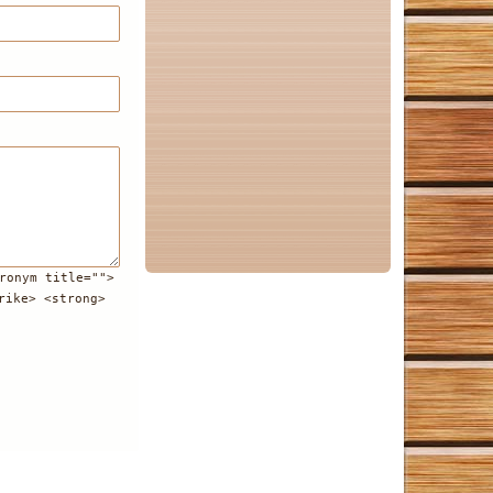
ronym title="">
rike> <strong>