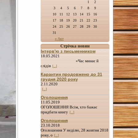
1
2
3
4
5
6
7
8
9
10
11
12
13
14
15
16
17
18
19
20
21
22
23
24
25
26
27
28
29
30
31
« Лют
Стрічка новин
Інтерв'ю з письменником
18.05.2021
«Час минає й
слідів
[...]
Карантин продовжено до 31
грудня 2020 року
2.11.2020
[...]
Оголошення
11.05.2019
ОГОЛОШЕННЯ Всім, хто бажає
придбати книгу
[...]
Оголошення
23.10.2018
Оголошення У неділю, 28 жовтня 2018
року, о
[...]