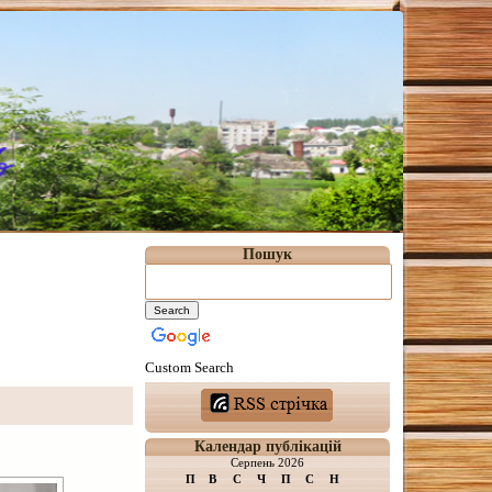
Пошук
Custom Search
Календар публікацій
Серпень 2026
П
В
С
Ч
П
С
Н