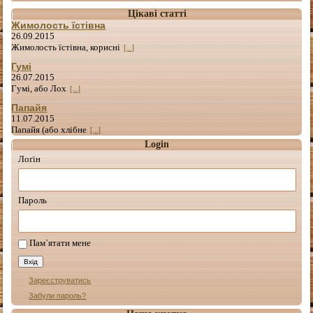
Цікаві статті
Жимолость їстівна
26.09.2015
Жимолость їстівна, корисні
[...]
Гумі
26.07.2015
Гумі, або Лох
[...]
Папайя
11.07.2015
Папайя (або хлібне
[...]
Login
Лоґін
Пароль
Пам`ятати мене
Зареєструватись
Забули пароль?