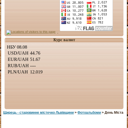
Курс валют
Щирець - старовинне мiстечко Львiвщини
>
Фотоальбоми
> День Міста