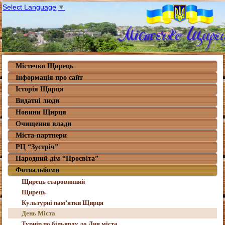
Select Language
▼
Містечко Щирець
Інформація про сайт
Історія Щирця
Видатні люди
Новини Щирця
Очищення влади
Міста-партнери
РЦ “Зустріч”
Народний дім “Просвіта”
Фотоальбоми
Щирець старовинний
Щирець
Культурні пам’ятки Щирця
День Міста
Турнір по більярду до Дня міста