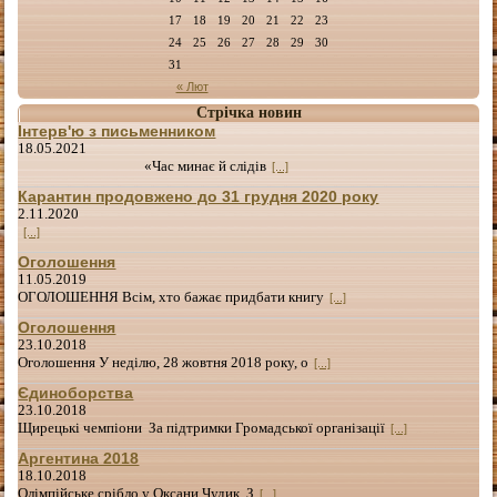
17
18
19
20
21
22
23
24
25
26
27
28
29
30
31
« Лют
Стрічка новин
Інтерв'ю з письменником
18.05.2021
«Час минає й слідів
[...]
Карантин продовжено до 31 грудня 2020 року
2.11.2020
[...]
Оголошення
11.05.2019
ОГОЛОШЕННЯ Всім, хто бажає придбати книгу
[...]
Оголошення
23.10.2018
Оголошення У неділю, 28 жовтня 2018 року, о
[...]
Єдиноборства
23.10.2018
Щирецькі чемпіони За підтримки Громадської організації
[...]
Аргентина 2018
18.10.2018
Олімпійське срібло у Оксани Чудик З
[...]