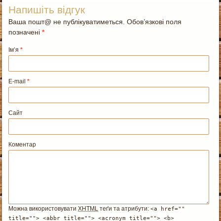
Напишіть відгук
Ваша пошт@ не публікуватиметься. Обов’язкові поля
позначені
*
Ім’я
*
E-mail
*
Сайт
Коментар
Можна використовувати
XHTML
теґи та атрибути:
<a href=""
title=""> <abbr title=""> <acronym title=""> <b>