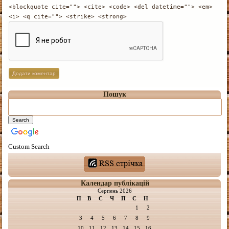
<blockquote cite=""> <cite> <code> <del datetime=""> <em>
<i> <q cite=""> <strike> <strong>
Пошук
Custom Search
Календар публікацій
Серпень 2026
П
В
С
Ч
П
С
Н
1
2
3
4
5
6
7
8
9
10
11
12
13
14
15
16