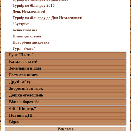
Турнір по більярду 2016
День Незалежності
Турнір по більярду до Дня Незалежності
“Зустріч”
Бенкетний зал
Пінна дискотека
Новорічна дискотека
Гурт “Злата”
Гурт “Злата”
Каталог статей
Земельний відділ
Гостьова книга
Друзі сайту
Зворотній зв’язок
Дошка оголошень
Вільна боротьба
ФК “Щирець”
Новини ДПІ
Відео
Реклама