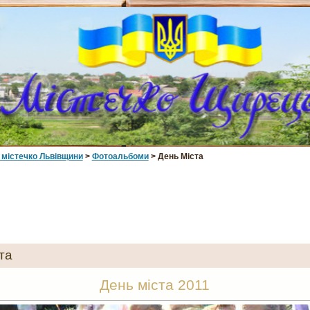
 мiстечко Львiвщини
>
Фотоальбоми
> День Міста
та
День міста 2011