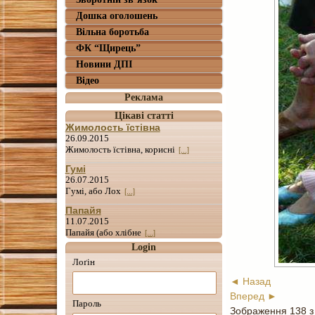
Дошка оголошень
Вільна боротьба
ФК “Щирець”
Новини ДПІ
Відео
Реклама
Цікаві статті
Жимолость їстівна
26.09.2015
Жимолость їстівна, корисні
[...]
Гумі
26.07.2015
Гумі, або Лох
[...]
Папайя
11.07.2015
Папайя (або хлібне
[...]
Login
Лоґін
◄ Назад
Вперед ►
Пароль
Зображення 138 з