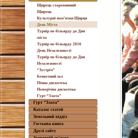
Щирець старовинний
Щирець
Культурні пам’ятки Щирця
День Міста
Турнір по більярду до Дня
міста
Турнір по більярду 2016
День Незалежності
Турнір по більярду до Дня
Незалежності
“Зустріч”
Бенкетний зал
Пінна дискотека
Новорічна дискотека
Гурт “Злата”
Гурт “Злата”
Каталог статей
Земельний відділ
Гостьова книга
Друзі сайту
Зворотній зв’язок