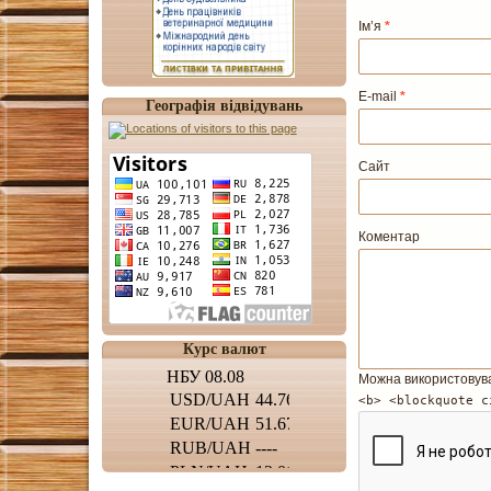
Ім’я
*
E-mail
*
Географія відвідувань
Сайт
Коментар
Курс валют
Можна використовув
<b> <blockquote c