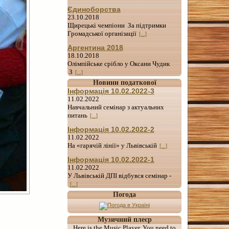
Єдиноборства
23.10.2018
Щирецькі чемпіони За підтримки
Громадської організації
[...]
Аргентина 2018
18.10.2018
Олімпійське срібло у Оксани Чудик
З
[...]
Новини податкової
Інформація 10.02.2022-3
11.02.2022
Навчальний семінар з актуальних
питань
[...]
Інформація 10.02.2022-2
11.02.2022
На «гарячій лінії» у Львівській
[...]
Інформація 10.02.2022-1
11.02.2022
У Львівській ДПІ відбувся семінар -
[...]
Погода
Музичний плеєр
Here is the Music Player. You need to