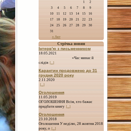
1
2
3
4
5
6
7
8
9
10
11
12
13
14
15
16
17
18
19
20
21
22
23
24
25
26
27
28
29
30
31
« Лют
Стрічка новин
Інтерв'ю з письменником
18.05.2021
«Час минає й
слідів
[...]
Карантин продовжено до 31
грудня 2020 року
2.11.2020
[...]
Оголошення
11.05.2019
ОГОЛОШЕННЯ Всім, хто бажає
придбати книгу
[...]
Оголошення
23.10.2018
Оголошення У неділю, 28 жовтня 2018
року, о
[...]