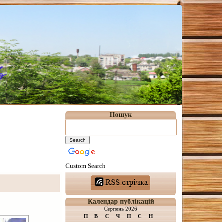
Пошук
Custom Search
Календар публікацій
Серпень 2026
П
В
С
Ч
П
С
Н