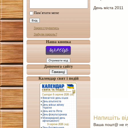
День міста 2011
Пам`ятати мене
Зареєструватись
Забули пароль?
Наша кнопка
Допомога сайту
Гаманці
Календар свят і подій
Напишіть ві
Ваша пошт@ не пу