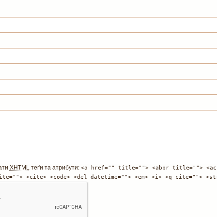
ати
XHTML
теґи та атрибути:
<a href="" title=""> <abbr title=""> <ac
ite=""> <cite> <code> <del datetime=""> <em> <i> <q cite=""> <st