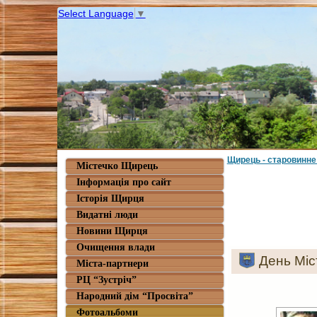
Select Language
▼
Щирець - старовинне
Містечко Щирець
Інформація про сайт
Історія Щирця
Видатні люди
Новини Щирця
Очищення влади
День Міс
Міста-партнери
РЦ “Зустріч”
Народний дім “Просвіта”
Фотоальбоми