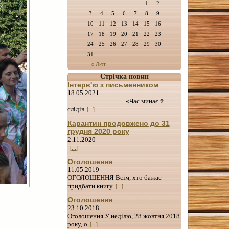
1
2
3
4
5
6
7
8
9
10
11
12
13
14
15
16
17
18
19
20
21
22
23
24
25
26
27
28
29
30
31
« Лют
Стрічка новин
Інтерв'ю з письменником
18.05.2021
«Час минає й
слідів
[...]
Карантин продовжено до 31
грудня 2020 року
2.11.2020
[...]
Оголошення
11.05.2019
ОГОЛОШЕННЯ Всім, хто бажає
придбати книгу
[...]
Оголошення
23.10.2018
Оголошення У неділю, 28 жовтня 2018
року, о
[...]