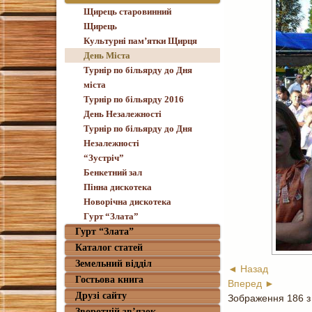
Щирець старовинний
Щирець
Культурні пам’ятки Щирця
День Міста
Турнір по більярду до Дня
міста
Турнір по більярду 2016
День Незалежності
Турнір по більярду до Дня
Незалежності
“Зустріч”
Бенкетний зал
Пінна дискотека
Новорічна дискотека
Гурт “Злата”
Гурт “Злата”
Каталог статей
Земельний відділ
◄ Назад
Гостьова книга
Вперед ►
Друзі сайту
Зображення 186 з
Зворотній зв’язок