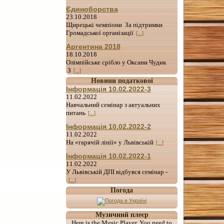
Єдиноборства
23.10.2018
Щирецькі чемпіони За підтримки
Громадської організації
[...]
Аргентина 2018
18.10.2018
Олімпійське срібло у Оксани Чудик
З
[...]
Новини податкової
Інформація 10.02.2022-3
11.02.2022
Навчальний семінар з актуальних
питань
[...]
Інформація 10.02.2022-2
11.02.2022
На «гарячій лінії» у Львівській
[...]
Інформація 10.02.2022-1
11.02.2022
У Львівській ДПІ відбувся семінар -
[...]
Погода
Музичний плеєр
Here is the Music Player. You need to