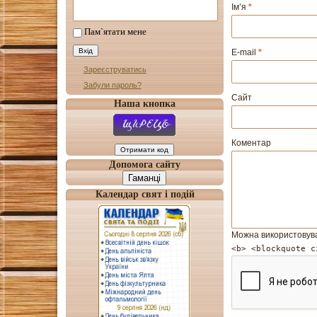
Ім’я
*
Пам`ятати мене
E-mail
*
Зареєструватись
Забули пароль?
Сайт
Наша кнопка
Коментар
Допомога сайту
Гаманці
Календар свят і подій
Можна використовув
<b> <blockquote c