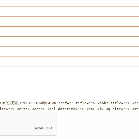
ати
XHTML
теґи та атрибути:
<a href="" title=""> <abbr title=""> <ac
ite=""> <cite> <code> <del datetime=""> <em> <i> <q cite=""> <st