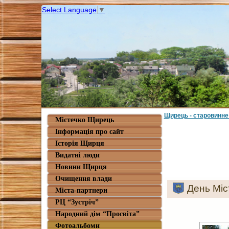
Select Language
▼
Щирець - старовинне
Містечко Щирець
Інформація про сайт
Історія Щирця
Видатні люди
Новини Щирця
Очищення влади
День Міс
Міста-партнери
РЦ “Зустріч”
Народний дім “Просвіта”
Фотоальбоми