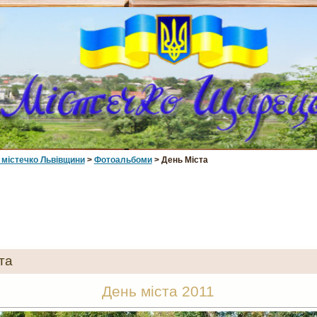
 мiстечко Львiвщини
>
Фотоальбоми
> День Міста
та
День міста 2011