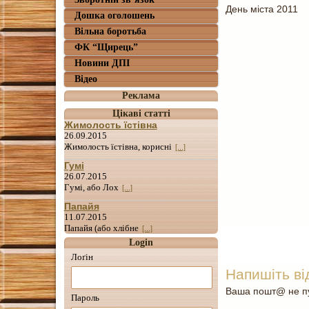
День міста 2011
Дошка оголошень
Вільна боротьба
ФК “Щирець”
Новини ДПІ
Відео
Реклама
Цікаві статті
Жимолость їстівна
26.09.2015
Жимолость їстівна, корисні
[...]
Гумі
26.07.2015
Гумі, або Лох
[...]
Папайя
11.07.2015
Папайя (або хлібне
[...]
Login
Лоґін
Напишіть ві
Ваша пошт@ не пу
Пароль