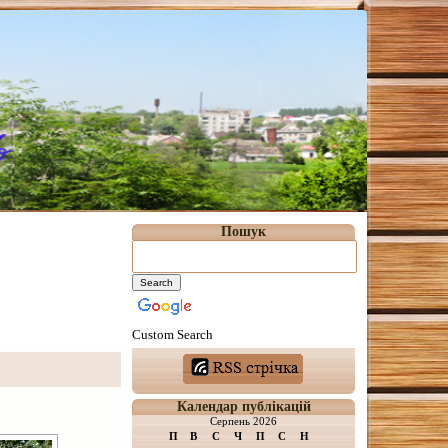
Пошук
Custom Search
Календар публікацій
Серпень 2026
П
В
С
Ч
П
С
Н