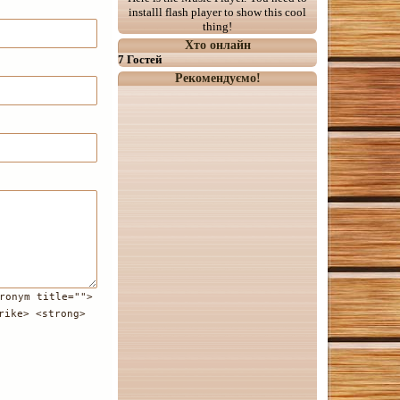
installl flash player to show this cool
thing!
Хто онлайн
7 Гостей
Рекомендуємо!
ronym title="">
rike> <strong>