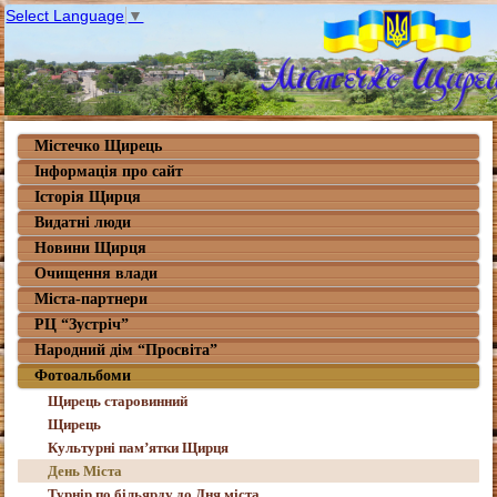
Select Language
▼
Містечко Щирець
Інформація про сайт
Історія Щирця
Видатні люди
Новини Щирця
Очищення влади
Міста-партнери
РЦ “Зустріч”
Народний дім “Просвіта”
Фотоальбоми
Щирець старовинний
Щирець
Культурні пам’ятки Щирця
День Міста
Турнір по більярду до Дня міста