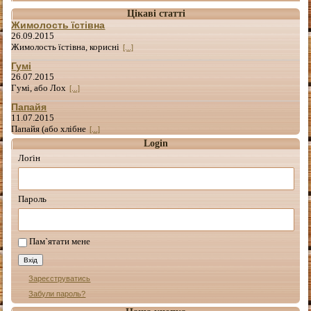
Цікаві статті
Жимолость їстівна
26.09.2015
Жимолость їстівна, корисні
[...]
Гумі
26.07.2015
Гумі, або Лох
[...]
Папайя
11.07.2015
Папайя (або хлібне
[...]
Login
Лоґін
Пароль
Пам`ятати мене
Зареєструватись
Забули пароль?