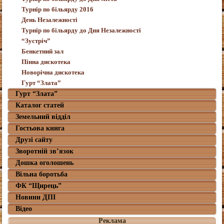
Турнір по більярду 2016
День Незалежності
Турнір по більярду до Дня Незалежності
“Зустріч”
Бенкетний зал
Пінна дискотека
Новорічна дискотека
Гурт “Злата”
Гурт “Злата”
Каталог статей
Земельний відділ
Гостьова книга
Друзі сайту
Зворотній зв’язок
Дошка оголошень
Вільна боротьба
ФК “Щирець”
Новини ДПІ
Відео
Реклама