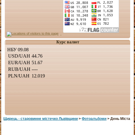
Курс валют
Щирець - старовинне мiстечко Львiвщини
>
Фотоальбоми
> День Міста