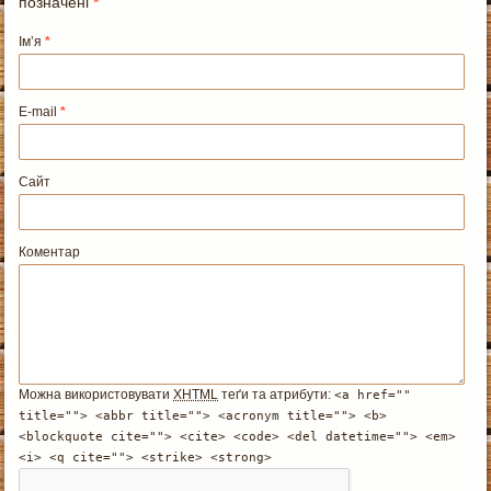
позначені
*
Ім’я
*
E-mail
*
Сайт
Коментар
Можна використовувати
XHTML
теґи та атрибути:
<a href=""
title=""> <abbr title=""> <acronym title=""> <b>
<blockquote cite=""> <cite> <code> <del datetime=""> <em>
<i> <q cite=""> <strike> <strong>