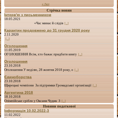
« Лют
Стрічка новин
Інтерв'ю з письменником
18.05.2021
«Час минає й слідів
[...]
Карантин продовжено до 31 грудня 2020 року
2.11.2020
[...]
Оголошення
11.05.2019
ОГОЛОШЕННЯ Всім, хто бажає придбати книгу
[...]
Оголошення
23.10.2018
Оголошення У неділю, 28 жовтня 2018 року, о
[...]
Єдиноборства
23.10.2018
Щирецькі чемпіони За підтримки Громадської організації
[...]
Аргентина 2018
18.10.2018
Олімпійське срібло у Оксани Чудик З
[...]
Новини податкової
Інформація 10.02.2022-3
11.02.2022