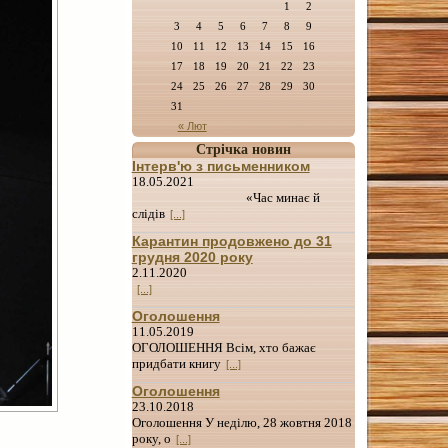
1
2
3
4
5
6
7
8
9
10
11
12
13
14
15
16
17
18
19
20
21
22
23
24
25
26
27
28
29
30
31
« Лют
Стрічка новин
Інтерв'ю з письменником
18.05.2021
«Час минає й
слідів
[...]
Карантин продовжено до 31
грудня 2020 року
2.11.2020
[...]
Оголошення
11.05.2019
ОГОЛОШЕННЯ Всім, хто бажає
придбати книгу
[...]
Оголошення
23.10.2018
Оголошення У неділю, 28 жовтня 2018
року, о
[...]