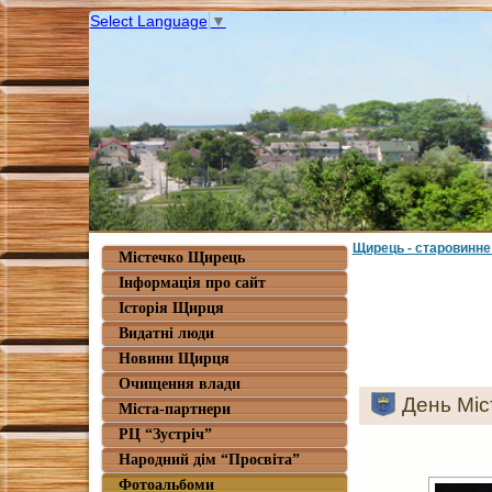
Select Language
▼
Щирець - старовинне
Містечко Щирець
Інформація про сайт
Історія Щирця
Видатні люди
Новини Щирця
Очищення влади
День Міс
Міста-партнери
РЦ “Зустріч”
Народний дім “Просвіта”
Фотоальбоми