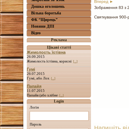
Вперед ►
Дошка оголошень
Зображення 83 з 
Вільна боротьба
Святкування 900-
ФК “Щирець”
Новини ДПІ
Відео
Реклама
Цікаві статті
Жимолость їстівна
26.09.2015
Жимолость їстівна, корисні
[...]
Гумі
26.07.2015
Гумі, або Лох
[...]
Папайя
11.07.2015
Папайя (або хлібне
[...]
Login
Лоґін
Пароль
Напишіть ві