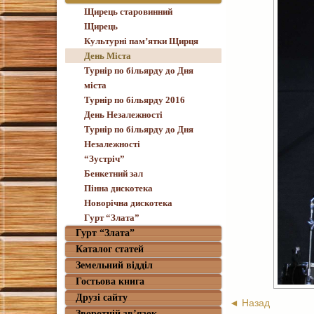
Щирець старовинний
Щирець
Культурні пам’ятки Щирця
День Міста
Турнір по більярду до Дня
міста
Турнір по більярду 2016
День Незалежності
Турнір по більярду до Дня
Незалежності
“Зустріч”
Бенкетний зал
Пінна дискотека
Новорічна дискотека
Гурт “Злата”
Гурт “Злата”
Каталог статей
Земельний відділ
Гостьова книга
Друзі сайту
◄ Назад
Зворотній зв’язок