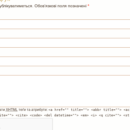
блікуватиметься. Обов’язкові поля позначені
*
ати
XHTML
теґи та атрибути:
<a href="" title=""> <abbr title=""> <ac
ite=""> <cite> <code> <del datetime=""> <em> <i> <q cite=""> <st