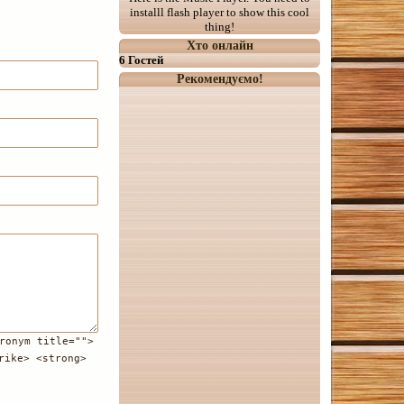
installl flash player to show this cool
thing!
Хто онлайн
6 Гостей
Рекомендуємо!
ronym title="">
rike> <strong>