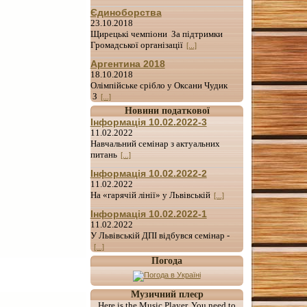
Єдиноборства
23.10.2018
Щирецькі чемпіони За підтримки
Громадської організації
[...]
Аргентина 2018
18.10.2018
Олімпійське срібло у Оксани Чудик
З
[...]
Новини податкової
Інформація 10.02.2022-3
11.02.2022
Навчальний семінар з актуальних
питань
[...]
Інформація 10.02.2022-2
11.02.2022
На «гарячій лінії» у Львівській
[...]
Інформація 10.02.2022-1
11.02.2022
У Львівській ДПІ відбувся семінар -
[...]
Погода
Музичний плеєр
Here is the Music Player. You need to