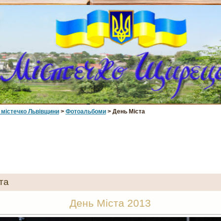
 мiстечко Львiвщини
>
Фотоальбоми
> День Міста
та
День Міста 2013