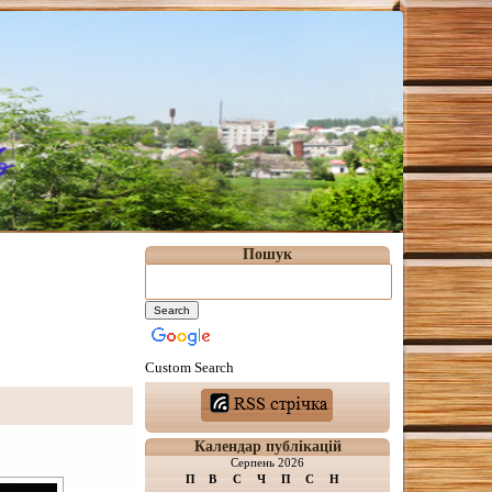
Пошук
Custom Search
Календар публікацій
Серпень 2026
П
В
С
Ч
П
С
Н