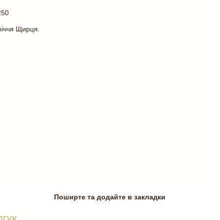
250
річчя Щирця.
Поширте та додайте в закладки
дгук