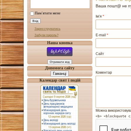
Ваша пошт@ не пу
Пам`ятати мене
Ім’я
*
Зареєструватись
E-mail
*
Забули пароль?
Наша кнопка
Сайт
Допомога сайту
Коментар
Гаманці
Календар свят і подій
Можна використовув
<b> <blockquote c