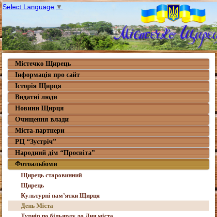
Select Language
▼
Містечко Щирець
Інформація про сайт
Історія Щирця
Видатні люди
Новини Щирця
Очищення влади
Міста-партнери
РЦ “Зустріч”
Народний дім “Просвіта”
Фотоальбоми
Щирець старовинний
Щирець
Культурні пам’ятки Щирця
День Міста
Турнір по більярду до Дня міста