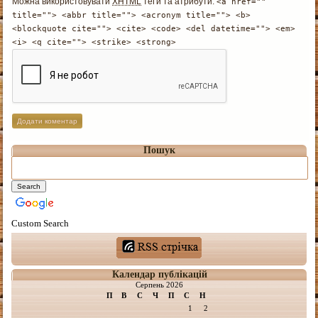
Можна використовувати
XHTML
теґи та атрибути:
<a href=""
title=""> <abbr title=""> <acronym title=""> <b>
<blockquote cite=""> <cite> <code> <del datetime=""> <em>
<i> <q cite=""> <strike> <strong>
Пошук
Custom Search
Календар публікацій
Серпень 2026
П
В
С
Ч
П
С
Н
1
2