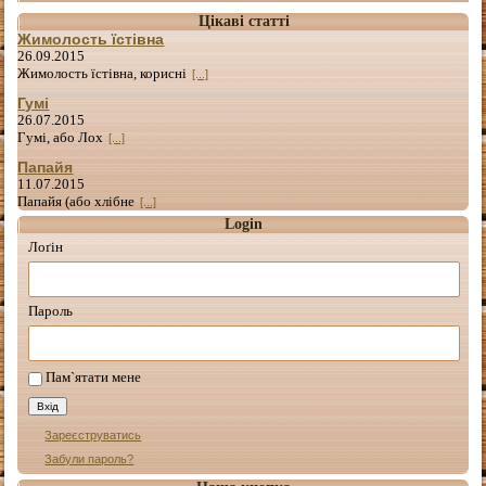
Цікаві статті
Жимолость їстівна
26.09.2015
Жимолость їстівна, корисні
[...]
Гумі
26.07.2015
Гумі, або Лох
[...]
Папайя
11.07.2015
Папайя (або хлібне
[...]
Login
Лоґін
Пароль
Пам`ятати мене
Зареєструватись
Забули пароль?