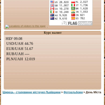
Курс валют
Щирець - старовинне мiстечко Львiвщини
>
Фотоальбоми
> День Міста