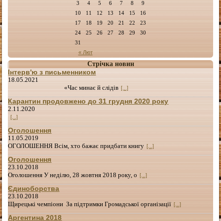
3
4
5
6
7
8
9
10
11
12
13
14
15
16
17
18
19
20
21
22
23
24
25
26
27
28
29
30
31
« Лют
Стрічка новин
Інтерв'ю з письменником
18.05.2021
«Час минає й слідів
[...]
Карантин продовжено до 31 грудня 2020 року
2.11.2020
[...]
Оголошення
11.05.2019
ОГОЛОШЕННЯ Всім, хто бажає придбати книгу
[...]
Оголошення
23.10.2018
Оголошення У неділю, 28 жовтня 2018 року, о
[...]
Єдиноборства
23.10.2018
Щирецькі чемпіони За підтримки Громадської організації
[...]
Аргентина 2018