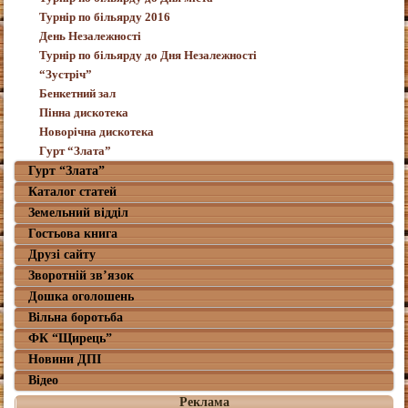
Турнір по більярду 2016
День Незалежності
Турнір по більярду до Дня Незалежності
“Зустріч”
Бенкетний зал
Пінна дискотека
Новорічна дискотека
Гурт “Злата”
Гурт “Злата”
Каталог статей
Земельний відділ
Гостьова книга
Друзі сайту
Зворотній зв’язок
Дошка оголошень
Вільна боротьба
ФК “Щирець”
Новини ДПІ
Відео
Реклама