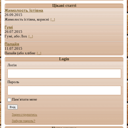
Цікаві статті
Жимолость їстівна
26.09.2015
Жимолость їстівна, корисні
[...]
Гумі
26.07.2015
Гумі, або Лох
[...]
Папайя
11.07.2015
Папайя (або хлібне
[...]
Login
Лоґін
Пароль
Пам`ятати мене
Зареєструватись
Забули пароль?