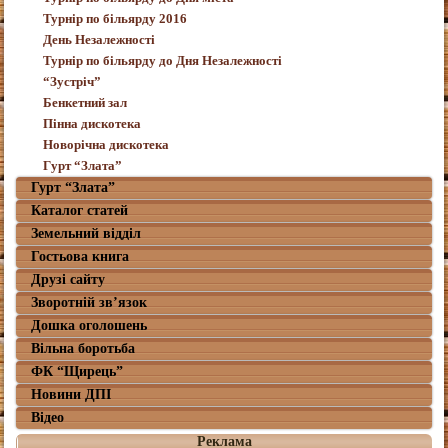
Турнір по більярду 2016
День Незалежності
Турнір по більярду до Дня Незалежності
“Зустріч”
Бенкетний зал
Пінна дискотека
Новорічна дискотека
Гурт “Злата”
Гурт “Злата”
Каталог статей
Земельний відділ
Гостьова книга
Друзі сайту
Зворотній зв’язок
Дошка оголошень
Вільна боротьба
ФК “Щирець”
Новини ДПІ
Відео
Реклама