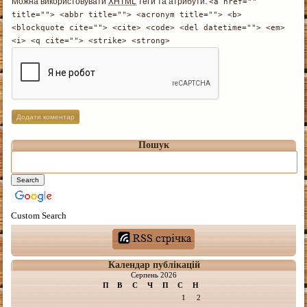
Можна використовувати
XHTML
теґи та атрибути:
<a href=""
title=""> <abbr title=""> <acronym title=""> <b>
<blockquote cite=""> <cite> <code> <del datetime=""> <em>
<i> <q cite=""> <strike> <strong>
Пошук
Custom Search
Календар публікацій
Серпень 2026
П
В
С
Ч
П
С
Н
1
2