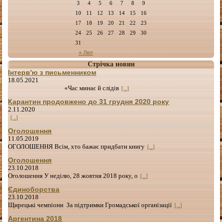
3
4
5
6
7
8
9
10
11
12
13
14
15
16
17
18
19
20
21
22
23
24
25
26
27
28
29
30
31
« Лют
Стрічка новин
Інтерв'ю з письменником
18.05.2021
«Час минає й слідів
[...]
Карантин продовжено до 31 грудня 2020 року
2.11.2020
[...]
Оголошення
11.05.2019
ОГОЛОШЕННЯ Всім, хто бажає придбати книгу
[...]
Оголошення
23.10.2018
Оголошення У неділю, 28 жовтня 2018 року, о
[...]
Єдиноборства
23.10.2018
Щирецькі чемпіони За підтримки Громадської організації
[...]
Аргентина 2018