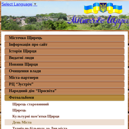
Select Language
▼
Містечко Щирець
Інформація про сайт
Історія Щирця
Видатні люди
Новини Щирця
Очищення влади
Міста-партнери
РЦ “Зустріч”
Народний дім “Просвіта”
Фотоальбоми
Щирець старовинний
Щирець
Культурні пам’ятки Щирця
День Міста
Турнір по більярду до Дня міста