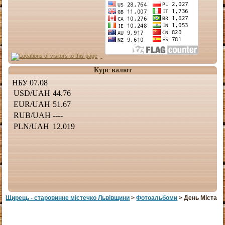
Курс валют
Щирець - старовинне мiстечко Львiвщини
>
Фотоальбоми
> День Міста