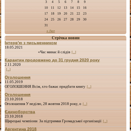
3
4
5
6
7
8
9
10
11
12
13
14
15
16
17
18
19
20
21
22
23
24
25
26
27
28
29
30
31
« Лют
Стрічка новин
Інтерв'ю з письменником
18.05.2021
«Час минає й слідів
[...]
Карантин продовжено до 31 грудня 2020 року
2.11.2020
[...]
Оголошення
11.05.2019
ОГОЛОШЕННЯ Всім, хто бажає придбати книгу
[...]
Оголошення
23.10.2018
Оголошення У неділю, 28 жовтня 2018 року, о
[...]
Єдиноборства
23.10.2018
Щирецькі чемпіони За підтримки Громадської організації
[...]
Аргентина 2018