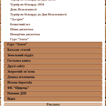
Турнір по більярду 2016
День Незалежності
Турнір по більярду до Дня Незалежності
“Зустріч”
Бенкетний зал
Пінна дискотека
Новорічна дискотека
Гурт “Злата”
Гурт “Злата”
Каталог статей
Земельний відділ
Гостьова книга
Друзі сайту
Зворотній зв’язок
Дошка оголошень
Вільна боротьба
ФК “Щирець”
Новини ДПІ
Відео
Реклама