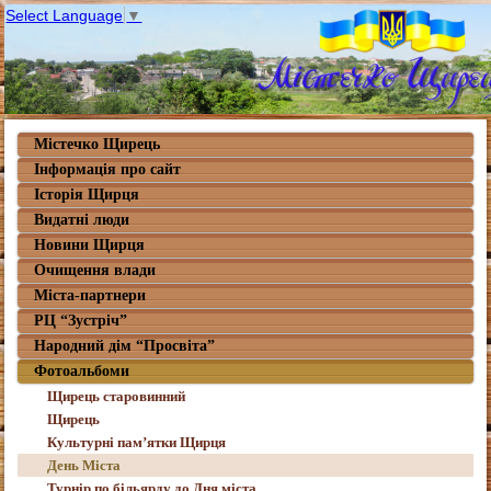
Select Language
▼
Містечко Щирець
Інформація про сайт
Історія Щирця
Видатні люди
Новини Щирця
Очищення влади
Міста-партнери
РЦ “Зустріч”
Народний дім “Просвіта”
Фотоальбоми
Щирець старовинний
Щирець
Культурні пам’ятки Щирця
День Міста
Турнір по більярду до Дня міста