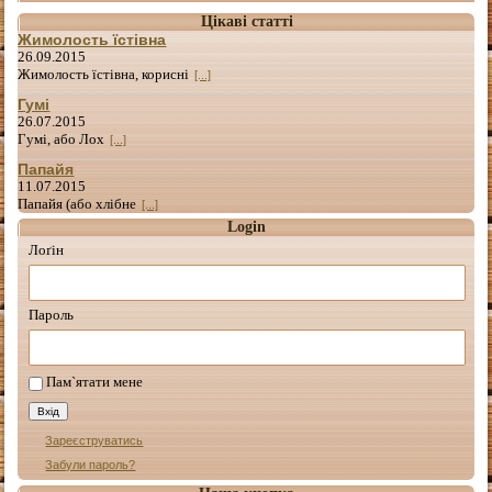
Цікаві статті
Жимолость їстівна
26.09.2015
Жимолость їстівна, корисні
[...]
Гумі
26.07.2015
Гумі, або Лох
[...]
Папайя
11.07.2015
Папайя (або хлібне
[...]
Login
Лоґін
Пароль
Пам`ятати мене
Зареєструватись
Забули пароль?