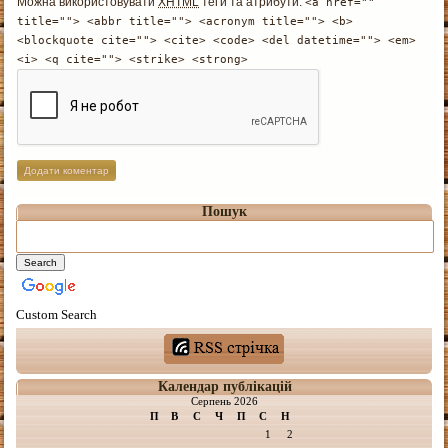
Можна використовувати
XHTML
теґи та атрибути:
<a href=""
title=""> <abbr title=""> <acronym title=""> <b>
<blockquote cite=""> <cite> <code> <del datetime=""> <em>
<i> <q cite=""> <strike> <strong>
Пошук
Custom Search
Календар публікацій
Серпень 2026
П
В
С
Ч
П
С
Н
1
2