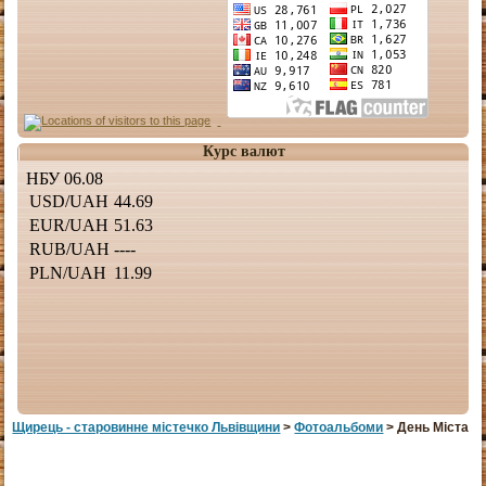
Курс валют
Щирець - старовинне мiстечко Львiвщини
>
Фотоальбоми
> День Міста