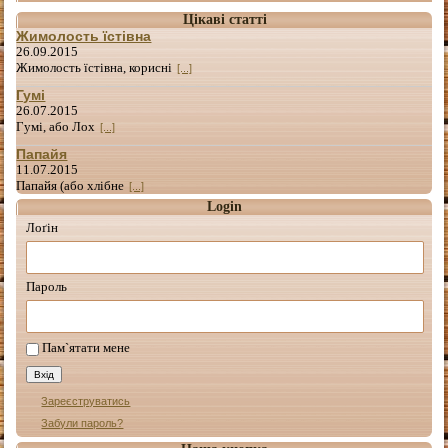
Цікаві статті
Жимолость їстівна
26.09.2015
Жимолость їстівна, корисні
[...]
Гумі
26.07.2015
Гумі, або Лох
[...]
Папайя
11.07.2015
Папайя (або хлібне
[...]
Login
Лоґін
Пароль
Пам`ятати мене
Зареєструватись
Забули пароль?