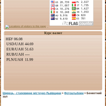
Курс валют
Щирець - старовинне мiстечко Львiвщини
>
Фотоальбоми
> Бенкетний
зал