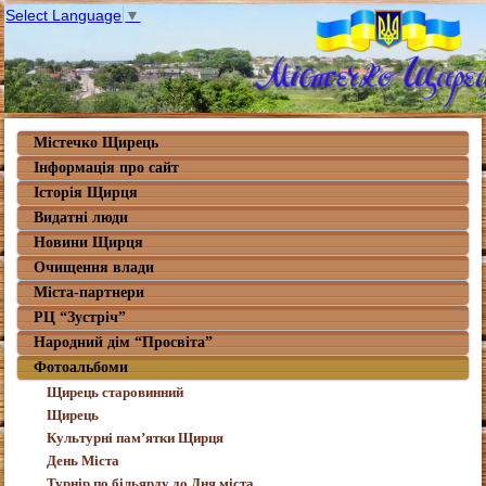
Select Language
▼
Містечко Щирець
Інформація про сайт
Історія Щирця
Видатні люди
Новини Щирця
Очищення влади
Міста-партнери
РЦ “Зустріч”
Народний дім “Просвіта”
Фотоальбоми
Щирець старовинний
Щирець
Культурні пам’ятки Щирця
День Міста
Турнір по більярду до Дня міста