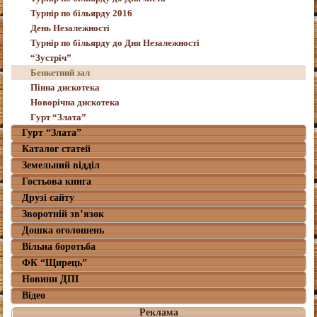
Турнір по більярду 2016
День Незалежності
Турнір по більярду до Дня Незалежності
“Зустріч”
Бенкетний зал
Пінна дискотека
Новорічна дискотека
Гурт “Злата”
Гурт “Злата”
Каталог статей
Земельний відділ
Гостьова книга
Друзі сайту
Зворотній зв’язок
Дошка оголошень
Вільна боротьба
ФК “Щирець”
Новини ДПІ
Відео
Реклама