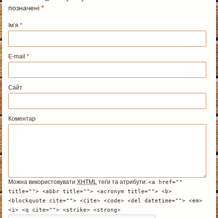
позначені
*
Ім’я
*
E-mail
*
Сайт
Коментар
Можна використовувати
XHTML
теґи та атрибути:
<a href=""
title=""> <abbr title=""> <acronym title=""> <b>
<blockquote cite=""> <cite> <code> <del datetime=""> <em>
<i> <q cite=""> <strike> <strong>