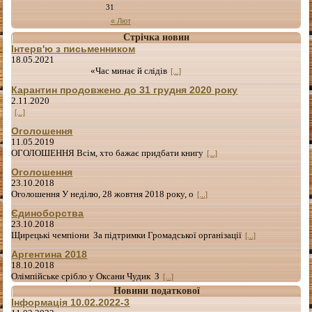
31
« Лют
Стрічка новин
Інтерв'ю з письменником
18.05.2021
«Час минає й слідів
[...]
Карантин продовжено до 31 грудня 2020 року
2.11.2020
[...]
Оголошення
11.05.2019
ОГОЛОШЕННЯ Всім, хто бажає придбати книгу
[...]
Оголошення
23.10.2018
Оголошення У неділю, 28 жовтня 2018 року, о
[...]
Єдиноборства
23.10.2018
Щирецькі чемпіони За підтримки Громадської організації
[...]
Аргентина 2018
18.10.2018
Олімпійське срібло у Оксани Чудик З
[...]
Новини податкової
Інформація 10.02.2022-3