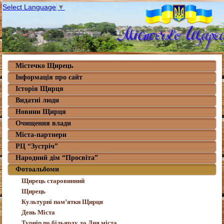
Select Language
▼
Містечко Щирець
Інформація про сайт
Історія Щирця
Видатні люди
Новини Щирця
Очищення влади
Міста-партнери
РЦ “Зустріч”
Народний дім “Просвіта”
Фотоальбоми
Щирець старовинний
Щирець
Культурні пам’ятки Щирця
День Міста
Турнір по більярду до Дня міста