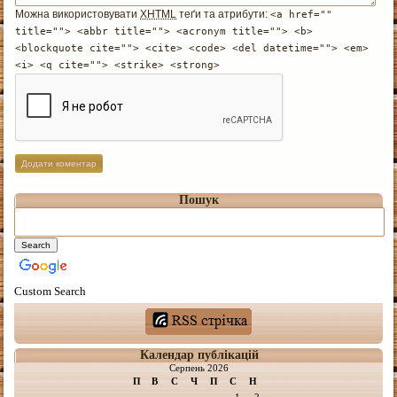
Можна використовувати
XHTML
теґи та атрибути:
<a href=""
title=""> <abbr title=""> <acronym title=""> <b>
<blockquote cite=""> <cite> <code> <del datetime=""> <em>
<i> <q cite=""> <strike> <strong>
Пошук
Custom Search
Календар публікацій
Серпень 2026
П
В
С
Ч
П
С
Н
1
2