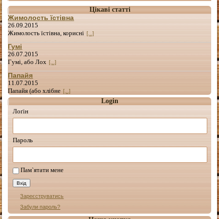
Цікаві статті
Жимолость їстівна
26.09.2015
Жимолость їстівна, корисні
[...]
Гумі
26.07.2015
Гумі, або Лох
[...]
Папайя
11.07.2015
Папайя (або хлібне
[...]
Login
Лоґін
Пароль
Пам`ятати мене
Зареєструватись
Забули пароль?