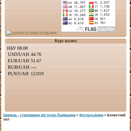
Курс валют
Щирець - старовинне мiстечко Львiвщини
>
Фотоальбоми
> Бенкетний
зал