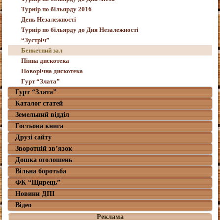
Турнір по більярду 2016
День Незалежності
Турнір по більярду до Дня Незалежності
“Зустріч”
Бенкетний зал
Пінна дискотека
Новорічна дискотека
Гурт “Злата”
Гурт “Злата”
Каталог статей
Земельний відділ
Гостьова книга
Друзі сайту
Зворотній зв’язок
Дошка оголошень
Вільна боротьба
ФК “Щирець”
Новини ДПІ
Відео
Реклама