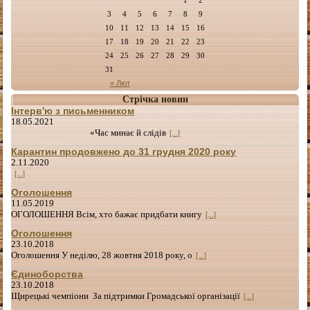
3
4
5
6
7
8
9
10
11
12
13
14
15
16
17
18
19
20
21
22
23
24
25
26
27
28
29
30
31
« Лют
Стрічка новин
Інтерв'ю з письменником
18.05.2021
«Час минає й слідів
[...]
Карантин продовжено до 31 грудня 2020 року
2.11.2020
[...]
Оголошення
11.05.2019
ОГОЛОШЕННЯ Всім, хто бажає придбати книгу
[...]
Оголошення
23.10.2018
Оголошення У неділю, 28 жовтня 2018 року, о
[...]
Єдиноборства
23.10.2018
Щирецькі чемпіони За підтримки Громадської організації
[...]