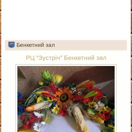
Бенкетний зал
РЦ “Зустріч” Бенкетний зал