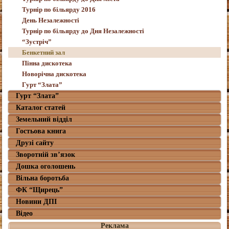
Турнір по більярду 2016
День Незалежності
Турнір по більярду до Дня Незалежності
“Зустріч”
Бенкетний зал
Пінна дискотека
Новорічна дискотека
Гурт “Злата”
Гурт “Злата”
Каталог статей
Земельний відділ
Гостьова книга
Друзі сайту
Зворотній зв’язок
Дошка оголошень
Вільна боротьба
ФК “Щирець”
Новини ДПІ
Відео
Реклама