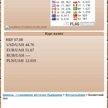
Курс валют
Щирець - старовинне мiстечко Львiвщини
>
Фотоальбоми
> Бенкетний
зал