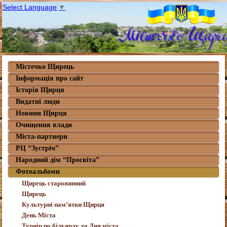
Select Language
▼
Містечко Щирець
Інформація про сайт
Історія Щирця
Видатні люди
Новини Щирця
Очищення влади
Міста-партнери
РЦ “Зустріч”
Народний дім “Просвіта”
Фотоальбоми
Щирець старовинний
Щирець
Культурні пам’ятки Щирця
День Міста
Турнір по більярду до Дня міста