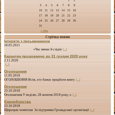
3
4
5
6
7
8
9
10
11
12
13
14
15
16
17
18
19
20
21
22
23
24
25
26
27
28
29
30
31
« Лют
Стрічка новин
Інтерв'ю з письменником
18.05.2021
«Час минає й слідів
[...]
Карантин продовжено до 31 грудня 2020 року
2.11.2020
[...]
Оголошення
11.05.2019
ОГОЛОШЕННЯ Всім, хто бажає придбати книгу
[...]
Оголошення
23.10.2018
Оголошення У неділю, 28 жовтня 2018 року, о
[...]
Єдиноборства
23.10.2018
Щирецькі чемпіони За підтримки Громадської організації
[...]