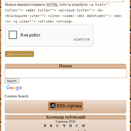
Можна використовувати
XHTML
теґи та атрибути:
<a href=""
title=""> <abbr title=""> <acronym title=""> <b>
<blockquote cite=""> <cite> <code> <del datetime=""> <em>
<i> <q cite=""> <strike> <strong>
Пошук
Custom Search
Календар публікацій
Серпень 2026
П
В
С
Ч
П
С
Н
1
2