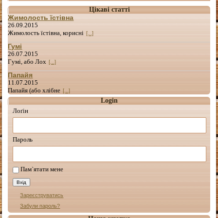
Цікаві статті
Жимолость їстівна
26.09.2015
Жимолость їстівна, корисні
[...]
Гумі
26.07.2015
Гумі, або Лох
[...]
Папайя
11.07.2015
Папайя (або хлібне
[...]
Login
Лоґін
Пароль
Пам`ятати мене
Зареєструватись
Забули пароль?