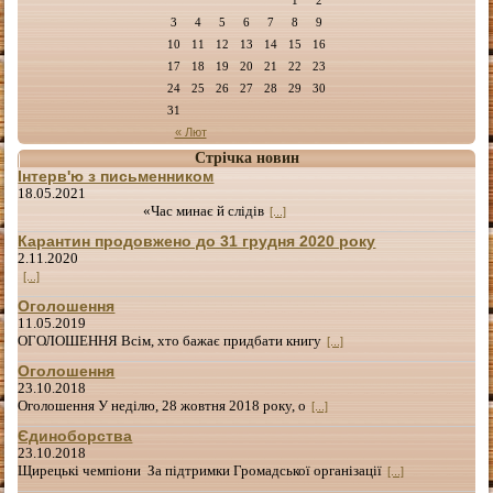
3
4
5
6
7
8
9
10
11
12
13
14
15
16
17
18
19
20
21
22
23
24
25
26
27
28
29
30
31
« Лют
Стрічка новин
Інтерв'ю з письменником
18.05.2021
«Час минає й слідів
[...]
Карантин продовжено до 31 грудня 2020 року
2.11.2020
[...]
Оголошення
11.05.2019
ОГОЛОШЕННЯ Всім, хто бажає придбати книгу
[...]
Оголошення
23.10.2018
Оголошення У неділю, 28 жовтня 2018 року, о
[...]
Єдиноборства
23.10.2018
Щирецькі чемпіони За підтримки Громадської організації
[...]