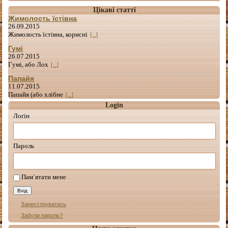
Цікаві статті
Жимолость їстівна
26.09.2015
Жимолость їстівна, корисні
[...]
Гумі
26.07.2015
Гумі, або Лох
[...]
Папайя
11.07.2015
Папайя (або хлібне
[...]
Login
Лоґін
Пароль
Пам`ятати мене
Зареєструватись
Забули пароль?