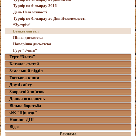
Турнір по більярду 2016
День Незалежності
Турнір по більярду до Дня Незалежності
“Зустріч”
Бенкетний зал
Пінна дискотека
Новорічна дискотека
Гурт “Злата”
Гурт “Злата”
Каталог статей
Земельний відділ
Гостьова книга
Друзі сайту
Зворотній зв’язок
Дошка оголошень
Вільна боротьба
ФК “Щирець”
Новини ДПІ
Відео
Реклама