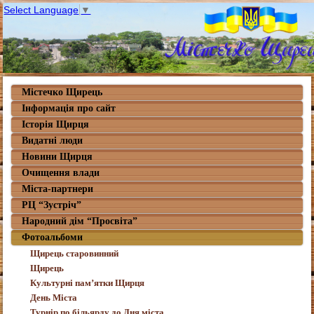
Select Language
▼
Містечко Щирець
Інформація про сайт
Історія Щирця
Видатні люди
Новини Щирця
Очищення влади
Міста-партнери
РЦ “Зустріч”
Народний дім “Просвіта”
Фотоальбоми
Щирець старовинний
Щирець
Культурні пам’ятки Щирця
День Міста
Турнір по більярду до Дня міста