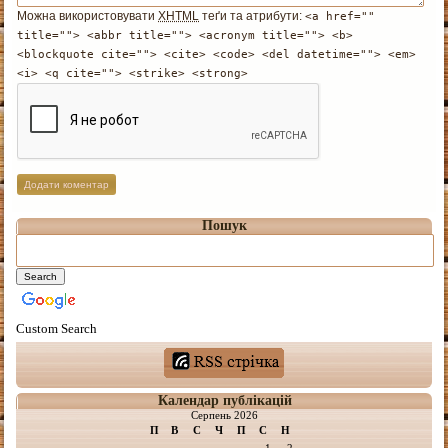
Можна використовувати
XHTML
теґи та атрибути:
<a href=""
title=""> <abbr title=""> <acronym title=""> <b>
<blockquote cite=""> <cite> <code> <del datetime=""> <em>
<i> <q cite=""> <strike> <strong>
Пошук
Custom Search
Календар публікацій
Серпень 2026
П
В
С
Ч
П
С
Н
1
2