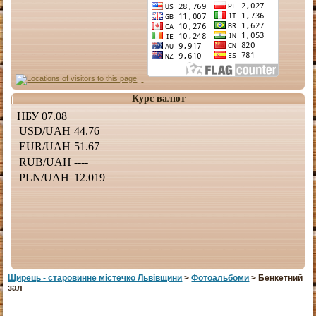
Курс валют
Щирець - старовинне мiстечко Львiвщини
>
Фотоальбоми
> Бенкетний
зал