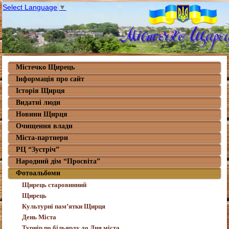
Select Language
▼
Містечко Щирець
Інформація про сайт
Історія Щирця
Видатні люди
Новини Щирця
Очищення влади
Міста-партнери
РЦ “Зустріч”
Народний дім “Просвіта”
Фотоальбоми
Щирець старовинний
Щирець
Культурні пам’ятки Щирця
День Міста
Турнір по більярду до Дня міста