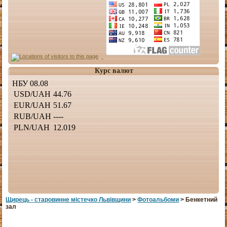
Курс валют
Щирець - старовинне мiстечко Львiвщини
>
Фотоальбоми
> Бенкетний
зал