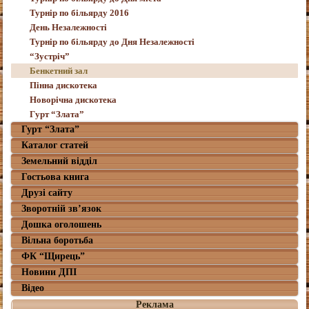
Турнір по більярду 2016
День Незалежності
Турнір по більярду до Дня Незалежності
“Зустріч”
Бенкетний зал
Пінна дискотека
Новорічна дискотека
Гурт “Злата”
Гурт “Злата”
Каталог статей
Земельний відділ
Гостьова книга
Друзі сайту
Зворотній зв’язок
Дошка оголошень
Вільна боротьба
ФК “Щирець”
Новини ДПІ
Відео
Реклама