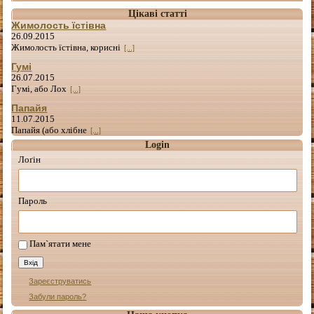
Цікаві статті
Жимолость їстівна
26.09.2015
Жимолость їстівна, корисні
[...]
Гумі
26.07.2015
Гумі, або Лох
[...]
Папайя
11.07.2015
Папайя (або хлібне
[...]
Login
Лоґін
Пароль
Пам`ятати мене
Зареєструватись
Забули пароль?