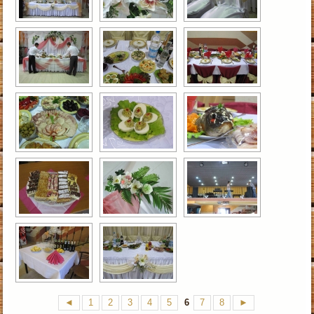
◄
1
2
3
4
5
6
7
8
►