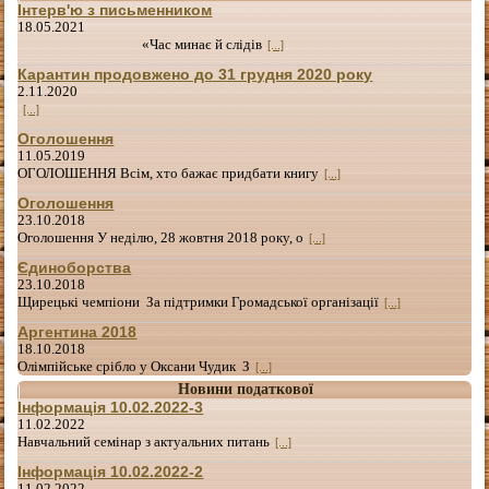
Інтерв'ю з письменником
18.05.2021
«Час минає й слідів
[...]
Карантин продовжено до 31 грудня 2020 року
2.11.2020
[...]
Оголошення
11.05.2019
ОГОЛОШЕННЯ Всім, хто бажає придбати книгу
[...]
Оголошення
23.10.2018
Оголошення У неділю, 28 жовтня 2018 року, о
[...]
Єдиноборства
23.10.2018
Щирецькі чемпіони За підтримки Громадської організації
[...]
Аргентина 2018
18.10.2018
Олімпійське срібло у Оксани Чудик З
[...]
Новини податкової
Інформація 10.02.2022-3
11.02.2022
Навчальний семінар з актуальних питань
[...]
Інформація 10.02.2022-2
11.02.2022