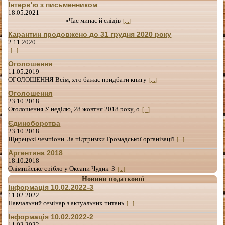
Інтерв'ю з письменником
18.05.2021
«Час минає й слідів
[...]
Карантин продовжено до 31 грудня 2020 року
2.11.2020
[...]
Оголошення
11.05.2019
ОГОЛОШЕННЯ Всім, хто бажає придбати книгу
[...]
Оголошення
23.10.2018
Оголошення У неділю, 28 жовтня 2018 року, о
[...]
Єдиноборства
23.10.2018
Щирецькі чемпіони За підтримки Громадської організації
[...]
Аргентина 2018
18.10.2018
Олімпійське срібло у Оксани Чудик З
[...]
Новини податкової
Інформація 10.02.2022-3
11.02.2022
Навчальний семінар з актуальних питань
[...]
Інформація 10.02.2022-2
11.02.2022