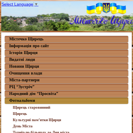
Select Language
▼
Містечко Щирець
Інформація про сайт
Історія Щирця
Видатні люди
Новини Щирця
Очищення влади
Міста-партнери
РЦ “Зустріч”
Народний дім “Просвіта”
Фотоальбоми
Щирець старовинний
Щирець
Культурні пам’ятки Щирця
День Міста
Турнір по більярду до Дня міста