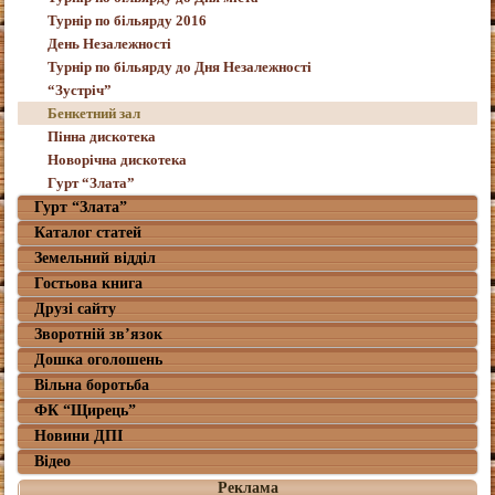
Турнір по більярду 2016
День Незалежності
Турнір по більярду до Дня Незалежності
“Зустріч”
Бенкетний зал
Пінна дискотека
Новорічна дискотека
Гурт “Злата”
Гурт “Злата”
Каталог статей
Земельний відділ
Гостьова книга
Друзі сайту
Зворотній зв’язок
Дошка оголошень
Вільна боротьба
ФК “Щирець”
Новини ДПІ
Відео
Реклама