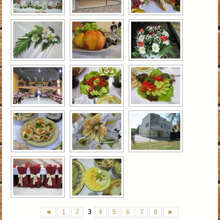
◄
1
2
3
4
5
6
7
8
►