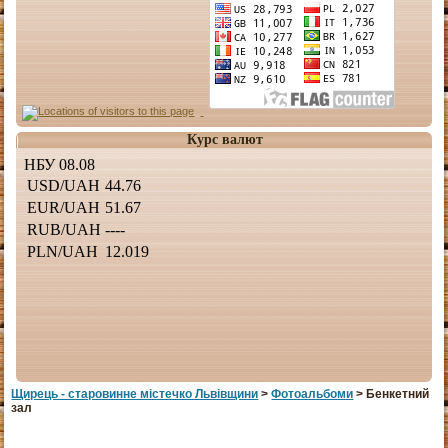
Курс валют
Щирець - старовинне мiстечко Львiвщини
>
Фотоальбоми
> Бенкетний
зал