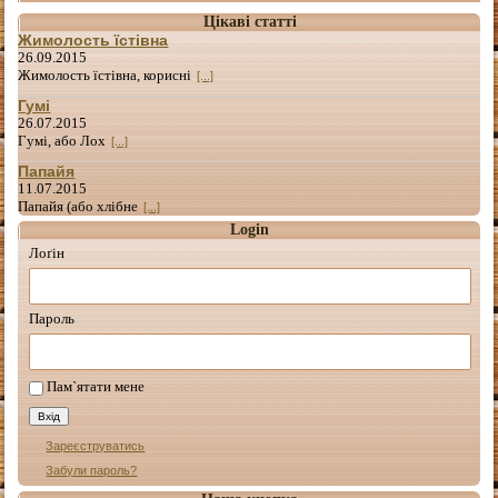
Цікаві статті
Жимолость їстівна
26.09.2015
Жимолость їстівна, корисні
[...]
Гумі
26.07.2015
Гумі, або Лох
[...]
Папайя
11.07.2015
Папайя (або хлібне
[...]
Login
Лоґін
Пароль
Пам`ятати мене
Зареєструватись
Забули пароль?