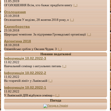
11.05.2019
ОГОЛОШЕННЯ Всім, хто бажає придбати книгу
[...]
Оголошення
23.10.2018
Оголошення У неділю, 28 жовтня 2018 року, о
[...]
Єдиноборства
23.10.2018
Щирецькі чемпіони За підтримки Громадської організації
[...]
Аргентина 2018
18.10.2018
Олімпійське срібло у Оксани Чудик З
[...]
Новини податкової
Інформація 10.02.2022-3
11.02.2022
Навчальний семінар з актуальних питань
[...]
Інформація 10.02.2022-2
11.02.2022
На «гарячій лінії» у Львівській
[...]
Інформація 10.02.2022-1
11.02.2022
У Львівській ДПІ відбувся семінар -
[...]
Погода