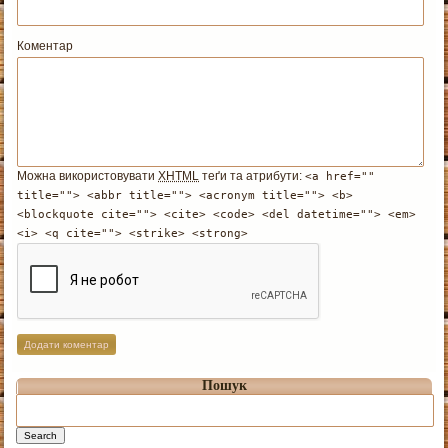
Коментар
Можна використовувати
XHTML
теґи та атрибути:
<a href=""
title=""> <abbr title=""> <acronym title=""> <b>
<blockquote cite=""> <cite> <code> <del datetime=""> <em>
<i> <q cite=""> <strike> <strong>
Пошук