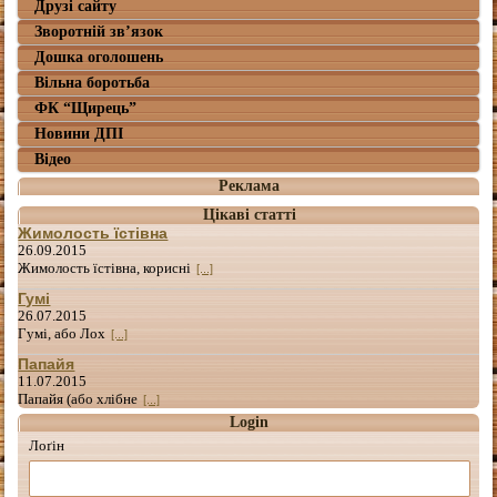
Друзі сайту
Зворотній зв’язок
Дошка оголошень
Вільна боротьба
ФК “Щирець”
Новини ДПІ
Відео
Реклама
Цікаві статті
Жимолость їстівна
26.09.2015
Жимолость їстівна, корисні
[...]
Гумі
26.07.2015
Гумі, або Лох
[...]
Папайя
11.07.2015
Папайя (або хлібне
[...]
Login
Лоґін