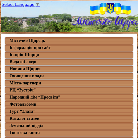
Select Language
▼
Містечко Щирець
Інформація про сайт
Історія Щирця
Видатні люди
Новини Щирця
Очищення влади
Міста-партнери
РЦ “Зустріч”
Народний дім “Просвіта”
Фотоальбоми
Гурт “Злата”
Каталог статей
Земельний відділ
Гостьова книга