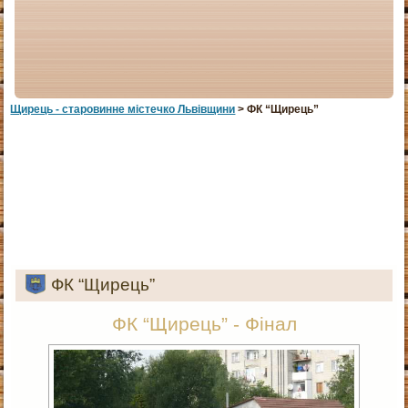
Щирець - старовинне мiстечко Львiвщини
> ФК “Щирець”
ФК “Щирець”
ФК “Щирець” - Фінал