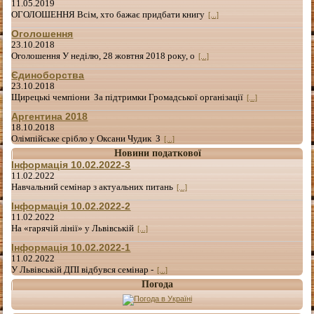
11.05.2019
ОГОЛОШЕННЯ Всім, хто бажає придбати книгу
[...]
Оголошення
23.10.2018
Оголошення У неділю, 28 жовтня 2018 року, о
[...]
Єдиноборства
23.10.2018
Щирецькі чемпіони За підтримки Громадської організації
[...]
Аргентина 2018
18.10.2018
Олімпійське срібло у Оксани Чудик З
[...]
Новини податкової
Інформація 10.02.2022-3
11.02.2022
Навчальний семінар з актуальних питань
[...]
Інформація 10.02.2022-2
11.02.2022
На «гарячій лінії» у Львівській
[...]
Інформація 10.02.2022-1
11.02.2022
У Львівській ДПІ відбувся семінар -
[...]
Погода