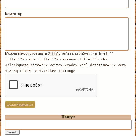
Коментар
Можна використовувати
XHTML
теґи та атрибути:
<a href=""
title=""> <abbr title=""> <acronym title=""> <b>
<blockquote cite=""> <cite> <code> <del datetime=""> <em>
<i> <q cite=""> <strike> <strong>
Пошук