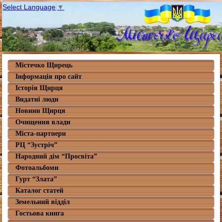
Select Language
▼
Містечко Щирець
Інформація про сайт
Історія Щирця
Видатні люди
Новини Щирця
Очищення влади
Міста-партнери
РЦ “Зустріч”
Народний дім “Просвіта”
Фотоальбоми
Гурт “Злата”
Каталог статей
Земельний відділ
Гостьова книга