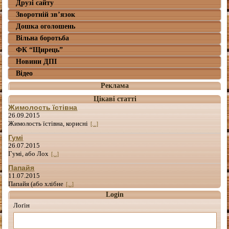
Друзі сайту
Зворотній зв’язок
Дошка оголошень
Вільна боротьба
ФК “Щирець”
Новини ДПІ
Відео
Реклама
Цікаві статті
Жимолость їстівна
26.09.2015
Жимолость їстівна, корисні
[...]
Гумі
26.07.2015
Гумі, або Лох
[...]
Папайя
11.07.2015
Папайя (або хлібне
[...]
Login
Лоґін