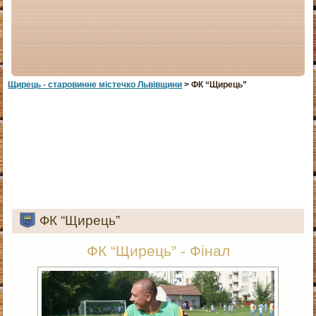
Щирець - старовинне мiстечко Львiвщини
> ФК “Щирець”
ФК “Щирець”
ФК “Щирець” - Фінал